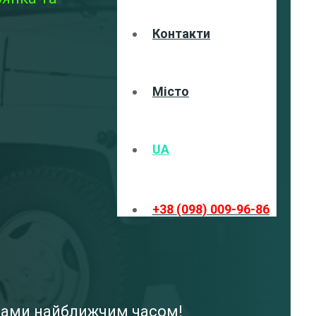
Контакти
Місто
UA
+38 (098) 009-96-86
 вами найближчим часом!