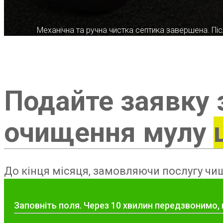
Механічна та ручна чистка септика завершена. Післ
Подайте заявку 
очищення мулу
До кінця місяця, замовляючи послугу чищ
Заповніть поля. Через 10 хвилин передзвонимо,