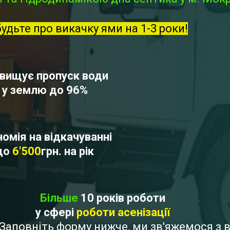
будьте про викачку ями на 1-3 роки!
вищує пропуск води
у землю до 96%
омія на відкачуванні
до
6'500
грн. на рік
Більше
10 років роботи
у сфері
роботи асенізації
? Заповніть форму нижче, ми зв'яжемося з