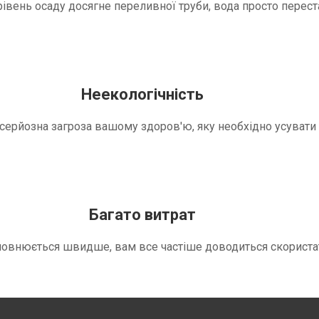
вень осаду досягне переливної труби, вода просто переста
Неекологічність
е серйозна загроза вашому здоров'ю, яку необхідно усуват
Багато витрат
повнюється швидше, вам все частіше доводиться скориста