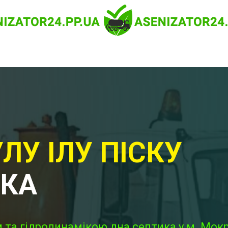
ЛУ ІЛУ ПІСКУ
НКА
 та гідродинамікою дна септика у м. Мок