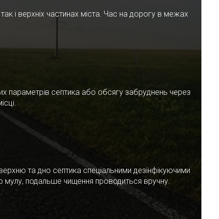
ак і верхніх частинах міста. Час на дорогу в межах
чних параметрів септика або обсягу забруднень через
ісці.
верхню та дно септика спеціальними дезінфікуючими
ар мулу, подальше чищення проводиться вручну.