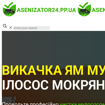
✕
ВИКАЧКА ЯМ МУ
ІЛОСОС МОКРЯ
Проводьте професійно
чистка мулососом