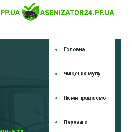
Головна
Чищення мулу
Як ми працюємо
Переваги
рянка та