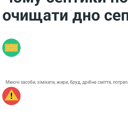
очищати дно сеп
Миючі засоби, хімікати, жири, бруд, дрібне сміття, по