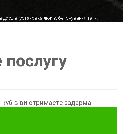
ідходів, установка люків, бетонування та ін.
е послугу
 кубів ви отримаєте задарма.