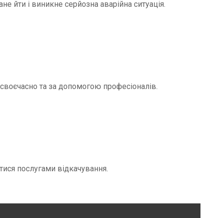
не йти і виникне серйозна аварійна ситуація.
и своєчасно та за допомогою професіоналів.
тися послугами відкачування.