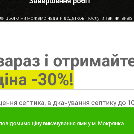
Завершення робіт
я цього ми можемо надати додаткові послуги такі як: вивіз в
зараз і отримайт
ціна -30%!
ення септика, відкачування септику до 10
 повідомимо ціну викачування ями у м. Мокрянка