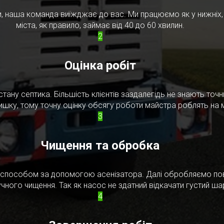
, наша команда виїжджає до вас. Ми працюємо як у нижніх, т
міста, як правило, займає від 40 до 60 хвилин.
2
Оцінка робіт
стану септика. Більшість клієнтів заздалегідь не знають то
ишку, тому точну оцінку обсягу роботи майстра роблять на м
3
Чищення та обробка
м способом за допомогою асенізатора. Далі обробляємо по
чного чищення. Так як насос не здатний відкачати густий ш
4