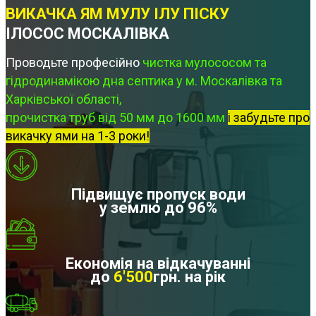
ВИКАЧКА ЯМ МУЛУ ІЛУ ПІСКУ
ІЛОСОС МОСКАЛІВКА
Проводьте професійно
чистка мулососом та
гідродинамікою дна септика у м. Москалівка та
Харківської області,
прочистка труб від 50 мм до 1600 мм
і забудьте про
викачку ями на 1-3 роки!
Підвищує пропуск води
у землю до 96%
Економія на відкачуванні
до
6'500
грн. на рік