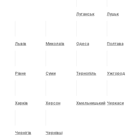
Луганськ
Луцьк
Львів
Миколаїв
Одеса
Полтава
Рівне
Суми
Тернопіль
Ужгород
Харків
Херсон
Хмельницький
Черкаси
Чернігів
Чернівці