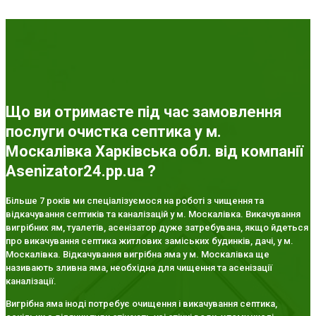
Що ви отримаєте під час замовлення
послуги очистка септика у м.
Москалівка Харківська обл. від компанії
Asenizator24.pp.ua ?
Більше 7 років ми спеціалізуємося на роботі з чищення та
відкачування септиків та каналізацій у м. Москалівка. Викачування
вигрібних ям, туалетів, асенізатор дуже затребувана, якщо йдеться
про викачування септика житлових заміських будинків, дачі, у м.
Москалівка. Відкачування вигрібна яма у м. Москалівка ще
називають зливна яма, необхідна для чищення та асенізації
каналізації.
Вигрібна яма іноді потребує очищення і викачування септика,