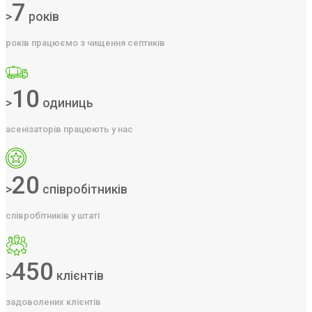
7
>
років
років працюємо з чищення септиків
10
>
одиниць
асенізаторів працюють у нас
20
>
співробітників
співробітників у штаті
450
>
клієнтів
задоволених клієнтів