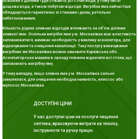
оскільки з ділянки туди стікають усі стічні води, у тому числі
дощова вода, а також побутові відходи. Вигрібна яма найчастіше
обладнується герметично зі стінками і дном, ретельно
забетонованими.
Кількість рідких зливних відходів впливають на об'єм ділянки
зливної ями. Оскільки вигрібні ями у м. Москалівка має властивість
заповнюватися, виникає необхідність у виклику асенізатора, для
відкачування та очищення каналізації. Таку послугу викачування
вигрібних ям Москалівка можна замовити Харківська обл..
Асенізаторська машина в оренду повинна відкачати всі стоки, що
заповнюють вигрібну яму.
У тому випадку, якщо зливна яма у м. Москалівка сильно
замулилася, для очищення необхідна наявність, илиссос або
мулосос Москалівка.
ДОСТУПНІ ЦІНИ
У нас доступні ціни на послуги чищення
септика, враховуючи витрати на техніку,
інструменти та ручну працю.