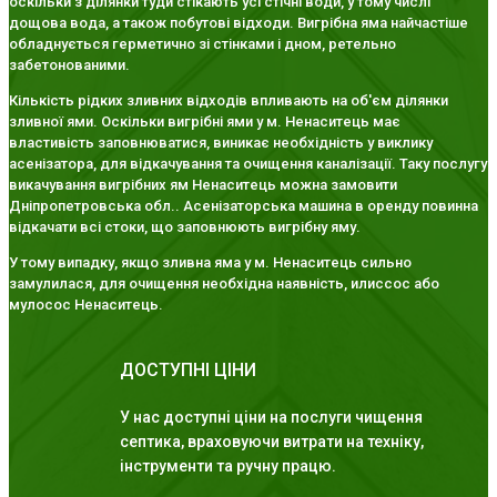
оскільки з ділянки туди стікають усі стічні води, у тому числі
дощова вода, а також побутові відходи. Вигрібна яма найчастіше
обладнується герметично зі стінками і дном, ретельно
забетонованими.
Кількість рідких зливних відходів впливають на об'єм ділянки
зливної ями. Оскільки вигрібні ями у м. Ненаситець має
властивість заповнюватися, виникає необхідність у виклику
асенізатора, для відкачування та очищення каналізації. Таку послугу
викачування вигрібних ям Ненаситець можна замовити
Дніпропетровська обл.. Асенізаторська машина в оренду повинна
відкачати всі стоки, що заповнюють вигрібну яму.
У тому випадку, якщо зливна яма у м. Ненаситець сильно
замулилася, для очищення необхідна наявність, илиссос або
мулосос Ненаситець.
ДОСТУПНІ ЦІНИ
У нас доступні ціни на послуги чищення
септика, враховуючи витрати на техніку,
інструменти та ручну працю.