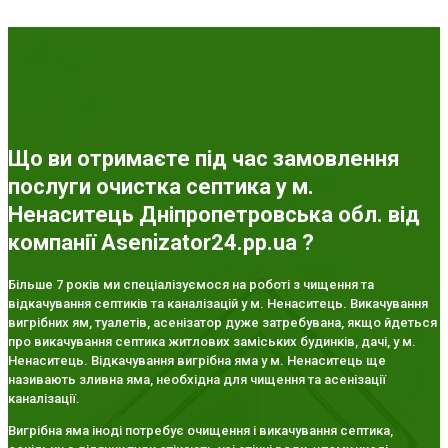
Що ви отримаєте під час замовлення
послуги очистка септика у м.
Ненаситець Дніпропетровська обл. від
компанії Asenizator24.pp.ua ?
Більше 7 років ми спеціалізуємося на роботі з чищення та
відкачування септиків та каналізацій у м. Ненаситець. Викачування
вигрібних ям, туалетів, асенізатор дуже затребувана, якщо йдеться
про викачування септика житлових заміських будинків, дачі, у м.
Ненаситець. Відкачування вигрібна яма у м. Ненаситець ще
називають зливна яма, необхідна для чищення та асенізації
каналізації.
Вигрібна яма іноді потребує очищення і викачування септика,