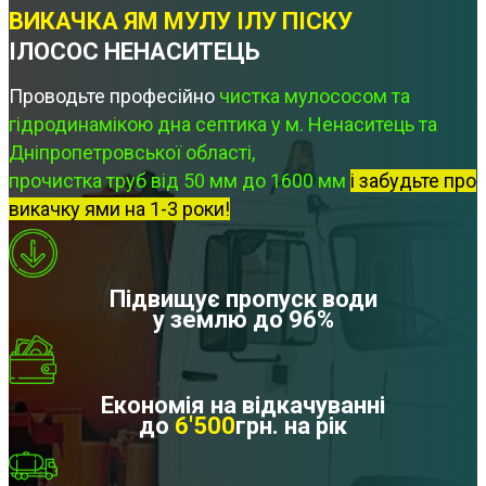
ВИКАЧКА ЯМ МУЛУ ІЛУ ПІСКУ
ІЛОСОС НЕНАСИТЕЦЬ
Проводьте професійно
чистка мулососом та
гідродинамікою дна септика у м. Ненаситець та
Дніпропетровської області,
прочистка труб від 50 мм до 1600 мм
і забудьте про
викачку ями на 1-3 роки!
Підвищує пропуск води
у землю до 96%
Економія на відкачуванні
до
6'500
грн. на рік