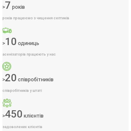
7
>
років
років працюємо з чищення септиків
10
>
одиниць
асенізаторів працюють у нас
20
>
співробітників
співробітників у штаті
450
>
клієнтів
задоволених клієнтів