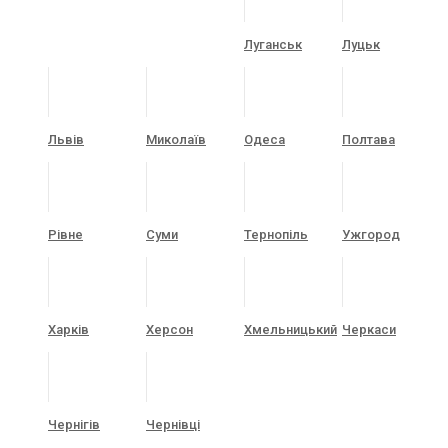
Луганськ
Луцьк
Львів
Миколаїв
Одеса
Полтава
Рівне
Суми
Тернопіль
Ужгород
Харків
Херсон
Хмельницький
Черкаси
Чернігів
Чернівці