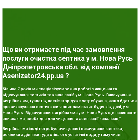
Що ви отримаєте під час замовлення
послуги очистка септика у м. Нова Русь
Дніпропетровська обл. від компанії
Asenizator24.pp.ua ?
Більше 7 років ми спеціалізуємося на роботі з чищення та
відкачування септиків та каналізацій у м. Нова Русь. Викачування
вигрібних ям, туалетів, асенізатор дуже затребувана, якщо йдеться
про викачування септика житлових заміських будинків, дачі, у м.
Нова Русь. Відкачування вигрібна яма у м. Нова Русь ще називають
зливна яма, необхідна для чищення та асенізації каналізації.
Вигрібна яма іноді потребує очищення і викачування септика,
оскільки з ділянки туди стікають усі стічні води, у тому числі