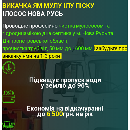
ВИКАЧКА ЯМ МУЛУ ІЛУ ПІСКУ
ІЛОСОС НОВА РУСЬ
Проводьте професійно
чистка мулососом та
гідродинамікою дна септика у м. Нова Русь та
Дніпропетровської області,
прочистка труб від 50 мм до 1600 мм
і забудьте про
викачку ями на 1-3 роки!
Підвищує пропуск води
у землю до 96%
Економія на відкачуванні
до
6'500
грн. на рік