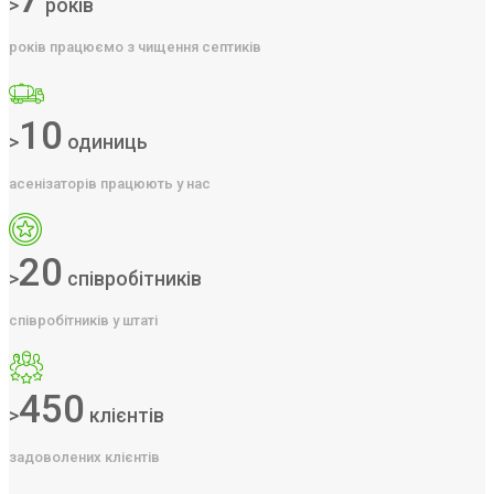
>
років
років працюємо з чищення септиків
10
>
одиниць
асенізаторів працюють у нас
20
>
співробітників
співробітників у штаті
450
>
клієнтів
задоволених клієнтів