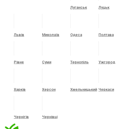
Луганськ
Луцьк
Львів
Миколаїв
Одеса
Полтава
Рівне
Суми
Тернопіль
Ужгород
Харків
Херсон
Хмельницький
Черкаси
Чернігів
Чернівці