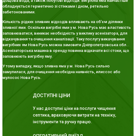
дощова вода, а також побутові відходи. Вигрібна яма найчастіше
обладнується герметично зі стінками і дном, ретельно
забетонованими.
Кількість рідких зливних відходів впливають на об'єм ділянки
зливної ями. Оскільки вигрібні ями у м. Нова Русь має властивість
заповнюватися, виникає необхідність у виклику асенізатора, для
відкачування та очищення каналізації. Таку послугу викачування
вигрібних ям Нова Русь можна замовити Дніпропетровська обл..
Асенізаторська машина в оренду повинна відкачати всі стоки, що
заповнюють вигрібну яму.
У тому випадку, якщо зливна яма у м. Нова Русь сильно
замулилася, для очищення необхідна наявність, илиссос або
мулосос Нова Русь.
ДОСТУПНІ ЦІНИ
У нас доступні ціни на послуги чищення
септика, враховуючи витрати на техніку,
інструменти та ручну працю.