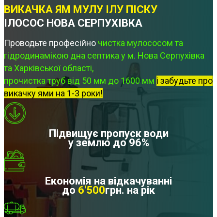
ВИКАЧКА ЯМ МУЛУ ІЛУ ПІСКУ
ІЛОСОС НОВА СЕРПУХІВКА
Проводьте професійно
чистка мулососом та
гідродинамікою дна септика у м. Нова Серпухівка
та Харківської області,
прочистка труб від 50 мм до 1600 мм
і забудьте про
викачку ями на 1-3 роки!
Підвищує пропуск води
у землю до 96%
Економія на відкачуванні
до
6'500
грн. на рік