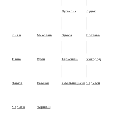
Луганськ
Луцьк
Львів
Миколаїв
Одеса
Полтава
Рівне
Суми
Тернопіль
Ужгород
Харків
Херсон
Хмельницький
Черкаси
Чернігів
Чернівці