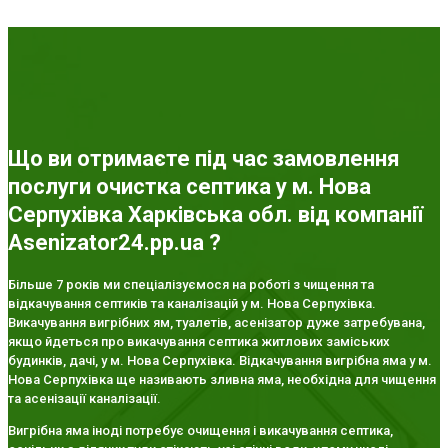
Що ви отримаєте під час замовлення
послуги очистка септика у м. Нова
Серпухівка Харківська обл. від компанії
Asenizator24.pp.ua ?
Більше 7 років ми спеціалізуємося на роботі з чищення та
відкачування септиків та каналізацій у м. Нова Серпухівка.
Викачування вигрібних ям, туалетів, асенізатор дуже затребувана,
якщо йдеться про викачування септика житлових заміських
будинків, дачі, у м. Нова Серпухівка. Відкачування вигрібна яма у м.
Нова Серпухівка ще називають зливна яма, необхідна для чищення
та асенізації каналізації.
Вигрібна яма іноді потребує очищення і викачування септика,