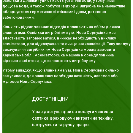
оскільки з ділянки туди стікають усі стічні води, у тому числі
дощова вода, а також побутові відходи. Вигрібна яма найчастіше
обладнується герметично зі стінками і дном, ретельно
забетонованими.
Кількість рідких зливних відходів впливають на об'єм ділянки
зливної ями. Оскільки вигрібні ями у м. Нова Серпухівка має
властивість заповнюватися, виникає необхідність у виклику
асенізатора, для відкачування та очищення каналізації. Таку послугу
викачування вигрібних ям Нова Серпухівка можна замовити
Харківська обл.. Асенізаторська машина в оренду повинна
відкачати всі стоки, що заповнюють вигрібну яму.
У тому випадку, якщо зливна яма у м. Нова Серпухівка сильно
замулилася, для очищення необхідна наявність, илиссос або
мулосос Нова Серпухівка.
ДОСТУПНІ ЦІНИ
У нас доступні ціни на послуги чищення
септика, враховуючи витрати на техніку,
інструменти та ручну працю.