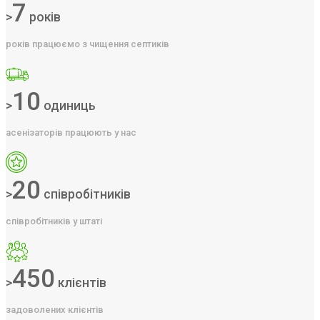
7
>
років
років працюємо з чищення септиків
10
>
одиниць
асенізаторів працюють у нас
20
>
співробітників
співробітників у штаті
450
>
клієнтів
задоволених клієнтів