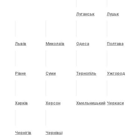
Луганськ
Луцьк
Львів
Миколаїв
Одеса
Полтава
Рівне
Суми
Тернопіль
Ужгород
Харків
Херсон
Хмельницький
Черкаси
Чернігів
Чернівці