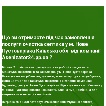
Що ви отримаєте під час замовлення
послуги очистка септика у м. Нове
Пустоварівка Київська обл. від компанії
Asenizator24.pp.ua ?
Більше 7 років ми спеціалізуємося на роботі з чищення та
відкачування септиків та каналізацій у м. Нове Пустоварівка.
Викачування вигрібних ям, туалетів, асенізатор дуже затребувана,
якщо йдеться про викачування септика житлових заміських
будинків, дачі, у м. Нове Пустоварівка. Відкачування вигрібна яма у
м. Нове Пустоварівка ще називають зливна яма, необхідна для
чищення та асенізації каналізації.
Вигрібна яма іноді потребує очищення і викачування септика,