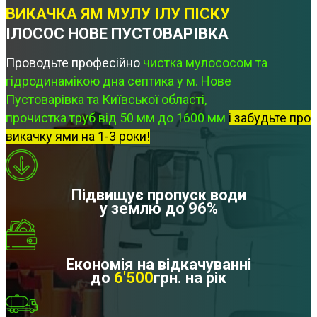
ВИКАЧКА ЯМ МУЛУ ІЛУ ПІСКУ
ІЛОСОС НОВЕ ПУСТОВАРІВКА
Проводьте професійно
чистка мулососом та
гідродинамікою дна септика у м. Нове
Пустоварівка та Київської області,
прочистка труб від 50 мм до 1600 мм
і забудьте про
викачку ями на 1-3 роки!
Підвищує пропуск води
у землю до 96%
Економія на відкачуванні
до
6'500
грн. на рік