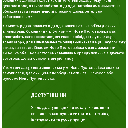
оскільки з ділянки туди стікають усі стічні води, у тому числі
дощова вода, а також побутові відходи. Вигрібна яма найчастіше
обладнується герметично зі стінками і дном, ретельно
забетонованими.
Кількість рідких зливних відходів впливають на об'єм ділянки
зливної ями. Оскільки вигрібні ями у м. Нове Пустоварівка має
властивість заповнюватися, виникає необхідність у виклику
асенізатора, для відкачування та очищення каналізації. Таку послугу
викачування вигрібних ям Нове Пустоварівка можна замовити
Київська обл.. Асенізаторська машина в оренду повинна відкачати
всі стоки, що заповнюють вигрібну яму.
У тому випадку, якщо зливна яма у м. Нове Пустоварівка сильно
замулилася, для очищення необхідна наявність, илиссос або
мулосос Нове Пустоварівка.
ДОСТУПНІ ЦІНИ
У нас доступні ціни на послуги чищення
септика, враховуючи витрати на техніку,
інструменти та ручну працю.