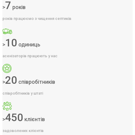
7
>
років
років працюємо з чищення септиків
10
>
одиниць
асенізаторів працюють у нас
20
>
співробітників
співробітників у штаті
450
>
клієнтів
задоволених клієнтів