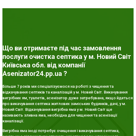
Що ви отримаєте під час замовлення
послуги очистка септика у м. Новий Світ
Київська обл. від компанії
Asenizator24.pp.ua ?
Більше 7 років ми спеціалізуємося на роботі з чищення та
відкачування септиків та каналізацій у м. Новий Світ. Викачування
вигрібних ям, туалетів, асенізатор дуже затребувана, якщо йдеться
про викачування септика житлових заміських будинків, дачі, у м.
Новий Світ. Відкачування вигрібна яма у м. Новий Світ ще
називають зливна яма, необхідна для чищення та асенізації
каналізації.
Вигрібна яма іноді потребує очищення і викачування септика,