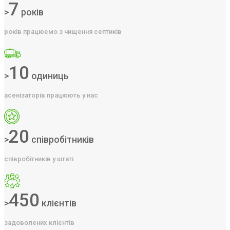
7
>
років
років працюємо з чищення септиків
10
>
одиниць
асенізаторів працюють у нас
20
>
співробітників
співробітників у штаті
450
>
клієнтів
задоволених клієнтів