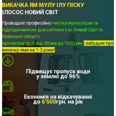
ВИКАЧКА ЯМ МУЛУ ІЛУ ПІСКУ
ІЛОСОС НОВИЙ СВІТ
Проводьте професійно
чистка мулососом та
гідродинамікою дна септика у м. Новий Світ та
Київської області,
прочистка труб від 50 мм до 1600 мм
і забудьте про
викачку ями на 1-3 роки!
Підвищує пропуск води
у землю до 96%
Економія на відкачуванні
до
6'500
грн. на рік