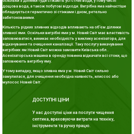
оскільки з ділянки туди стікають усі стічні води, у тому числі
дощова вода, а також побутові відходи. Вигрібна яма найчастіше
обладнується герметично зі стінками і дном, ретельно
забетонованими.
Кількість рідких зливних відходів впливають на об'єм ділянки
зливної ями. Оскільки вигрібні ями у м. Новий Світ має властивість
заповнюватися, виникає необхідність у виклику асенізатора, для
відкачування та очищення каналізації. Таку послугу викачування
вигрібних ям Новий Світ можна замовити Київська обл..
Асенізаторська машина в оренду повинна відкачати всі стоки, що
заповнюють вигрібну яму.
У тому випадку, якщо зливна яма у м. Новий Світ сильно
замулилася, для очищення необхідна наявність, илиссос або
мулосос Новий Світ.
ДОСТУПНІ ЦІНИ
У нас доступні ціни на послуги чищення
септика, враховуючи витрати на техніку,
інструменти та ручну працю.