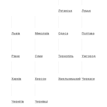
Луганськ
Луцьк
Львів
Миколаїв
Одеса
Полтава
Рівне
Суми
Тернопіль
Ужгород
Харків
Херсон
Хмельницький
Черкаси
Чернігів
Чернівці