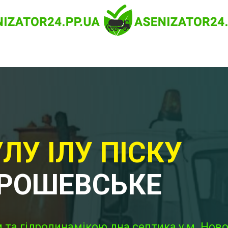
ЛУ ІЛУ ПІСКУ
ОРОШЕВСЬКЕ
 та гідродинамікою дна септика у м. Но