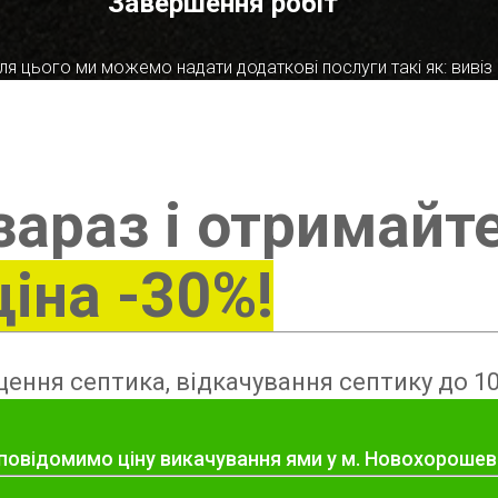
Завершення робіт
я цього ми можемо надати додаткові послуги такі як: вивіз в
зараз і отримайт
ціна -30%!
ення септика, відкачування септику до 10
 повідомимо ціну викачування ями у м. Новохороше