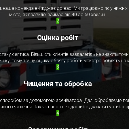
, наша команда виїжджає до вас. Ми працюємо як у нижніх, т
міста, як правило, займає від 40 до 60 хвилин.
2
Оцінка робіт
стану септика. Більшість клієнтів заздалегідь не знають то
ишку, тому точну оцінку обсягу роботи майстра роблять на м
3
Чищення та обробка
м способом за допомогою асенізатора. Далі обробляємо по
чного чищення. Так як насос не здатний відкачати густий ш
4