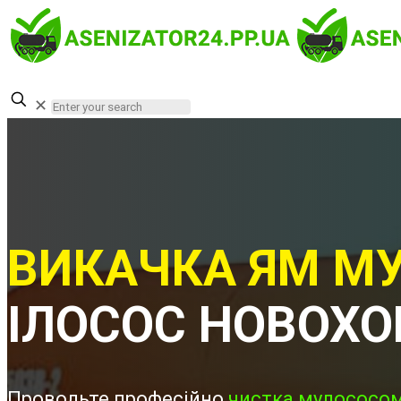
✕
ВИКАЧКА ЯМ МУ
ІЛОСОС НОВОХ
Проводьте професійно
чистка мулососом