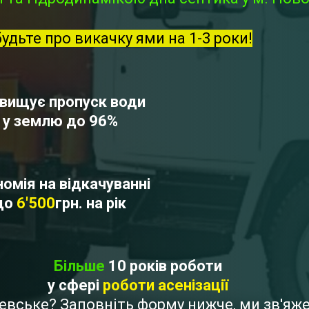
будьте про викачку ями на 1-3 роки!
вищує пропуск води
у землю до 96%
омія на відкачуванні
до
6'500
грн. на рік
Більше
10 років роботи
у сфері
роботи асенізації
шевське? Заповніть форму нижче, ми зв'я