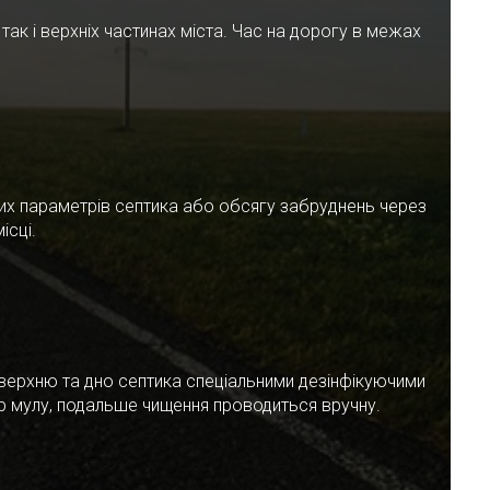
ак і верхніх частинах міста. Час на дорогу в межах
чних параметрів септика або обсягу забруднень через
ісці.
верхню та дно септика спеціальними дезінфікуючими
ар мулу, подальше чищення проводиться вручну.