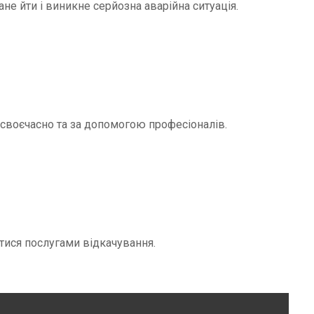
не йти і виникне серйозна аварійна ситуація.
и своєчасно та за допомогою професіоналів.
тися послугами відкачування.