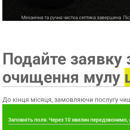
Механічна та ручна чистка септика завершена. Післ
Подайте заявку 
очищення мулу
До кінця місяця, замовляючи послугу чищ
Заповніть поля. Через 10 хвилин передзвонимо,