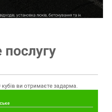
ідходів, установка люків, бетонування та ін.
е послугу
 кубів ви отримаєте задарма.
вське