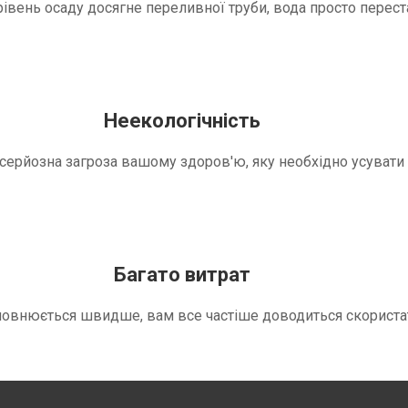
вень осаду досягне переливної труби, вода просто переста
Неекологічність
е серйозна загроза вашому здоров'ю, яку необхідно усуват
Багато витрат
повнюється швидше, вам все частіше доводиться скориста