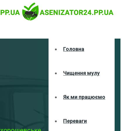
Головна
Чищення мулу
Як ми працюємо
Переваги
вохорошевське