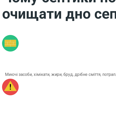
очищати дно сеп
Миючі засоби, хімікати, жири, бруд, дрібне сміття, по