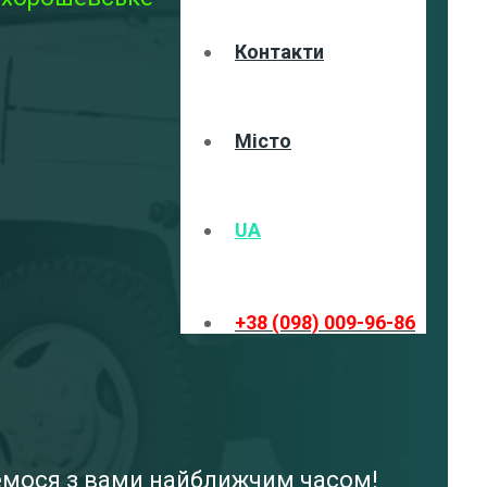
Контакти
Місто
UA
+38 (098) 009-96-86
жемося з вами найближчим часом!