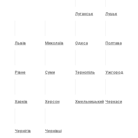
Луганськ
Луцьк
Львів
Миколаїв
Одеса
Полтава
Рівне
Суми
Тернопіль
Ужгород
Харків
Херсон
Хмельницький
Черкаси
Чернігів
Чернівці