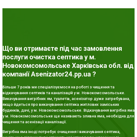
Що ви отримаєте під час замовлення
послуги очистка септика у м.
Новокомсомольське Харківська обл. від
компанії Asenizator24.pp.ua ?
Більше 7 років ми спеціалізуємося на роботі з чищення та
відкачування септиків та каналізацій у м. Новокомсомольське.
Викачування вигрібних ям, туалетів, асенізатор дуже затребувана,
якщо йдеться про викачування септика житлових заміських
будинків, дачі, у м. Новокомсомольське. Відкачування вигрібна яма
у м. Новокомсомольське ще називають зливна яма, необхідна для
чищення та асенізації каналізації.
Вигрібна яма іноді потребує очищення і викачування септика,