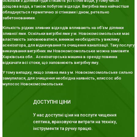
оскільки з ділянки туди стікають усі стічні води, у тому числі
дощова вода, а також побутові відходи. Вигрібна яма найчастіше
обладнується герметично зі стінками і дном, ретельно
забетонованими.
Кількість рідких зливних відходів впливають на об'єм ділянки
зливної ями. Оскільки вигрібні ями у м. Новокомсомольське має
властивість заповнюватися, виникає необхідність у виклику
асенізатора, для відкачування та очищення каналізації. Таку послугу
викачування вигрібних ям Новокомсомольське можна замовити
Харківська обл.. Асенізаторська машина в оренду повинна
відкачати всі стоки, що заповнюють вигрібну яму.
У тому випадку, якщо зливна яма у м. Новокомсомольське сильно
замулилася, для очищення необхідна наявність, илиссос або
мулосос Новокомсомольське.
ДОСТУПНІ ЦІНИ
У нас доступні ціни на послуги чищення
септика, враховуючи витрати на техніку,
інструменти та ручну працю.