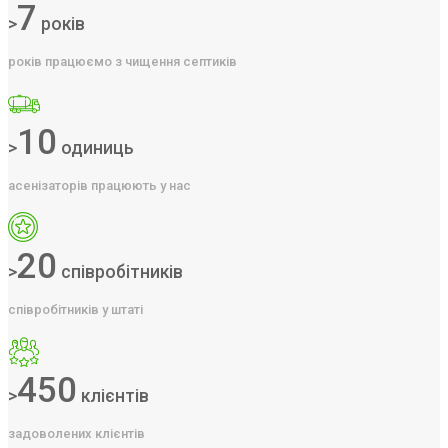
7
>
років
років працюємо з чищення септиків
10
>
одиниць
асенізаторів працюють у нас
20
>
співробітників
співробітників у штаті
450
>
клієнтів
задоволених клієнтів