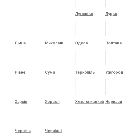
Луганськ
Луцьк
Львів
Миколаїв
Одеса
Полтава
Рівне
Суми
Тернопіль
Ужгород
Харків
Херсон
Хмельницький
Черкаси
Чернігів
Чернівці