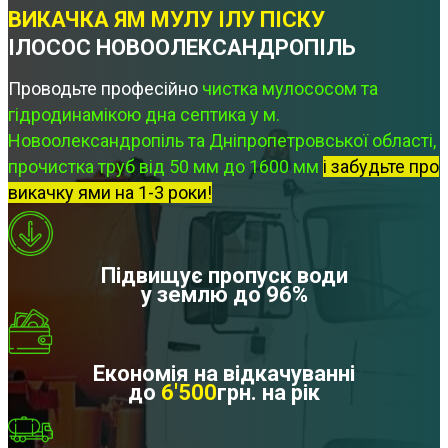
ВИКАЧКА ЯМ МУЛУ ІЛУ ПІСКУ
ІЛОСОС НОВООЛЕКСАНДРОПІЛЬ
Проводьте професійно
чистка мулососом та
гідродинамікою дна септика у м.
Новоолександропіль та Дніпропетровської області,
прочистка труб від 50 мм до 1600 мм
і забудьте про
викачку ями на 1-3 роки!
Підвищує пропуск води
у землю до 96%
Економія на відкачуванні
до
6'500
грн. на рік