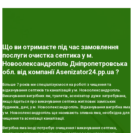
Що ви отримаєте під час замовлення
послуги очистка септика у м.
Новоолександропіль Дніпропетровська
обл. від компанії Asenizator24.pp.ua ?
Більше 7 років ми спеціалізуємося на роботі з чищення та
відкачування септиків та каналізацій у м. Новоолександропіль.
Викачування вигрібних ям, туалетів, асенізатор дуже затребувана,
якщо йдеться про викачування септика житлових заміських
будинків, дачі, у м. Новоолександропіль. Відкачування вигрібна яма
у м. Новоолександропіль ще називають зливна яма, необхідна для
чищення та асенізації каналізації.
Вигрібна яма іноді потребує очищення і викачування септика,