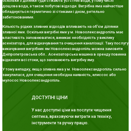
оскільки з ділянки туди стікають усі стічні води, у тому числі
дощова вода, а також побутові відходи. Вигрібна яма найчастіше
обладнується герметично зі стінками і дном, ретельно
забетонованими.
Кількість рідких зливних відходів впливають на об'єм ділянки
зливної ями. Оскільки вигрібні ями у м. Новоолександропіль має
властивість заповнюватися, виникає необхідність у виклику
асенізатора, для відкачування та очищення каналізації. Таку послугу
викачування вигрібних ям Новоолександропіль можна замовити
Дніпропетровська обл.. Асенізаторська машина в оренду повинна
відкачати всі стоки, що заповнюють вигрібну яму.
У тому випадку, якщо зливна яма у м. Новоолександропіль сильно
замулилася, для очищення необхідна наявність, илиссос або
мулосос Новоолександропіль.
ДОСТУПНІ ЦІНИ
У нас доступні ціни на послуги чищення
септика, враховуючи витрати на техніку,
інструменти та ручну працю.