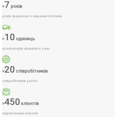
7
>
років
років працюємо з чищення септиків
10
>
одиниць
асенізаторів працюють у нас
20
>
співробітників
співробітників у штаті
450
>
клієнтів
задоволених клієнтів