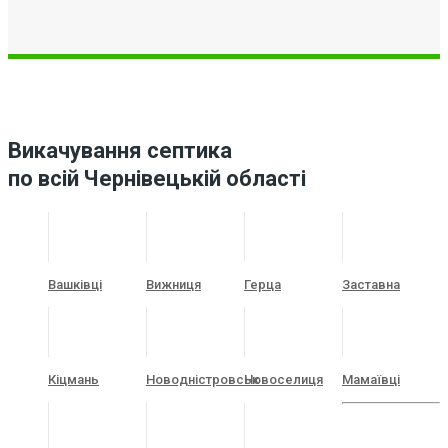
Викачування септика
по всій Чернівецькій області
Вашківці
Вижниця
Герца
Заставна
Кіцмань
Новодністровськ
Новоселиця
Мамаївці