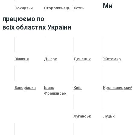
Ми
Сокиряни
Сторожинець
Хотин
працюємо по
всіх областях України
Вінниця
Дніпро
Донецьк
Житомир
Запоріжжя
Івано
Київ
Кропивницький
Франківськ
Луганськ
Луцьк