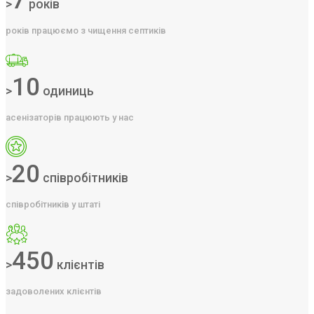
7
>
років
років працюємо з чищення септиків
10
>
одиниць
асенізаторів працюють у нас
20
>
співробітників
співробітників у штаті
450
>
клієнтів
задоволених клієнтів