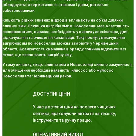
обладнується герметично зі стінками і дном, ретельно
забетонованими.
Кількість рідких зливних відходів впливають на об'єм ділянки
зливної ями. Оскільки вигрібні ями в Новоселиці має властивість
заповнюватися, виникає необхідність у виклику асенізатора, для
відкачування та очищення каналізації. Таку послугу викачування
вигрібних ям по Новоселиці можна замовити у Чернівецькій
області. Асенізаторська машина в оренду повинна відкачати всі
стоки, що заповнюють вигрібну яму.
У тому випадку, якщо зливна яма в Новоселиці сильно замулилася,
для очищення необхідна наявність, илиссос або мулосос
Новоселиця та Чернівецький район.
ДОСТУПНІ ЦІНИ
У нас доступні ціни на послуги чищення
септика, враховуючи витрати на техніку,
інструменти та ручну працю.
ОПЕРАТИВНИЙ ВИЇЗД