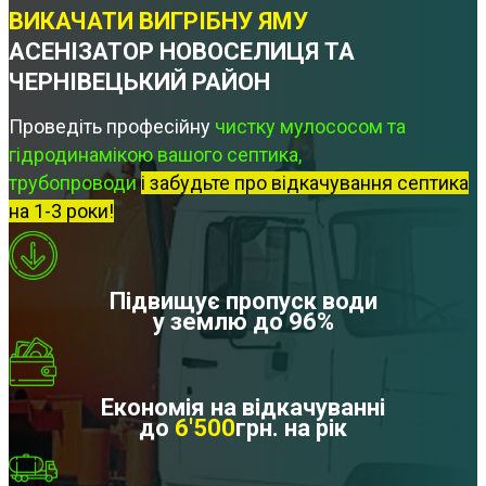
ВИКАЧАТИ ВИГРІБНУ ЯМУ
АСЕНІЗАТОР НОВОСЕЛИЦЯ ТА
ЧЕРНІВЕЦЬКИЙ РАЙОН
Проведіть професійну
чистку мулососом та
гідродинамікою вашого септика,
трубопроводи
і забудьте про відкачування септика
на 1-3 роки!
Підвищує пропуск води
у землю до 96%
Економія на відкачуванні
до
6'500
грн. на рік