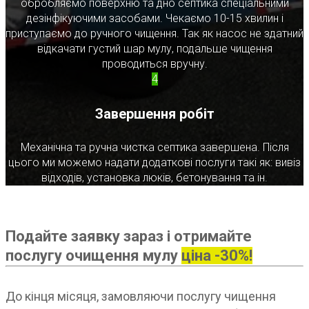
обробляємо поверхню та дно септика спеціальними
дезінфікуючими засобами. Чекаємо 10-15 хвилин і
приступаємо до ручного чищення. Так як насос не здатний
відкачати густий шар мулу, подальше чищення
проводиться вручну.
4
Завершення робіт
Механічна та ручна чистка септика завершена. Після
цього ми можемо надати додаткові послуги такі як: вивіз
відходів, установка люків, бетонування та ін.
Подайте заявку зараз і отримайте
послугу очищення мулу
ціна -30%!
До кінця місяця, замовляючи послугу чищення