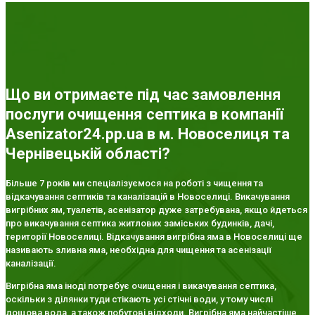
Що ви отримаєте під час замовлення
послуги очищення септика в компанії
Asenizator24.pp.ua в м. Новоселиця та
Чернівецькій області?
Більше 7 років ми спеціалізуємося на роботі з чищення та
відкачування септиків та каналізацій в Новоселиці. Викачування
вигрібних ям, туалетів, асенізатор дуже затребувана, якщо йдеться
про викачування септика житлових заміських будинків, дачі,
території Новоселиці. Відкачування вигрібна яма в Новоселиці ще
називають зливна яма, необхідна для чищення та асенізації
каналізації.
Вигрібна яма іноді потребує очищення і викачування септика,
оскільки з ділянки туди стікають усі стічні води, у тому числі
дощова вода, а також побутові відходи. Вигрібна яма найчастіше