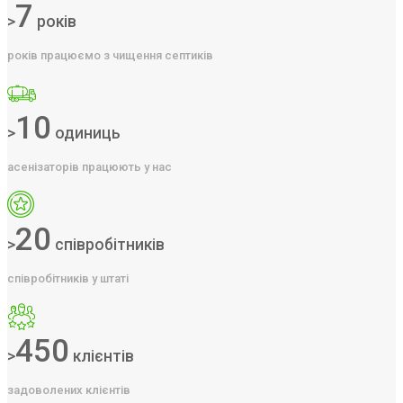
7
>
років
років працюємо з чищення септиків
10
>
одиниць
асенізаторів працюють у нас
20
>
співробітників
співробітників у штаті
450
>
клієнтів
задоволених клієнтів