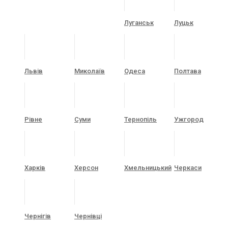
Луганськ
Луцьк
Львів
Миколаїв
Одеса
Полтава
Рівне
Суми
Тернопіль
Ужгород
Харків
Херсон
Хмельницький
Черкаси
Чернігів
Чернівці