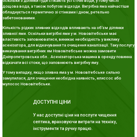
оскільки з ділянки туди стікають усі стічні води, у тому числі
дощова вода, а також побутові відходи. Вигрібна яма найчастіше
обладнується герметично зі стінками і дном, ретельно
забетонованими.
Кількість рідких зливних відходів впливають на об'єм ділянки
зливної ями. Оскільки вигрібні ями у м. Нововітебське має
властивість заповнюватися, виникає необхідність у виклику
асенізатора, для відкачування та очищення каналізації. Таку послугу
викачування вигрібних ям Нововітебське можна замовити
Дніпропетровська обл.. Асенізаторська машина в оренду повинна
відкачати всі стоки, що заповнюють вигрібну яму.
У тому випадку, якщо зливна яма у м. Нововітебське сильно
замулилася, для очищення необхідна наявність, илиссос або
мулосос Нововітебське.
ДОСТУПНІ ЦІНИ
У нас доступні ціни на послуги чищення
септика, враховуючи витрати на техніку,
інструменти та ручну працю.