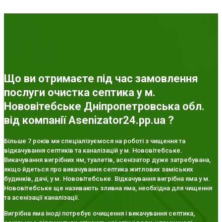
Що ви отримаєте під час замовлення
послуги очистка септика у м.
Нововітебське Дніпропетровська обл.
від компанії Asenizator24.pp.ua ?
Більше 7 років ми спеціалізуємося на роботі з чищення та
відкачування септиків та каналізацій у м. Нововітебське.
Викачування вигрібних ям, туалетів, асенізатор дуже затребувана,
якщо йдеться про викачування септика житлових заміських
будинків, дачі, у м. Нововітебське. Відкачування вигрібна яма у м.
Нововітебське ще називають зливна яма, необхідна для чищення
та асенізації каналізації.
Вигрібна яма іноді потребує очищення і викачування септика,