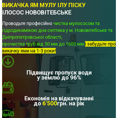
ВИКАЧКА ЯМ МУЛУ ІЛУ ПІСКУ
ІЛОСОС НОВОВІТЕБСЬКЕ
Проводьте професійно
чистка мулососом та
гідродинамікою дна септика у м. Нововітебське та
Дніпропетровської області,
прочистка труб від 50 мм до 1600 мм
і забудьте про
викачку ями на 1-3 роки!
Підвищує пропуск води
у землю до 96%
Економія на відкачуванні
до
6'500
грн. на рік