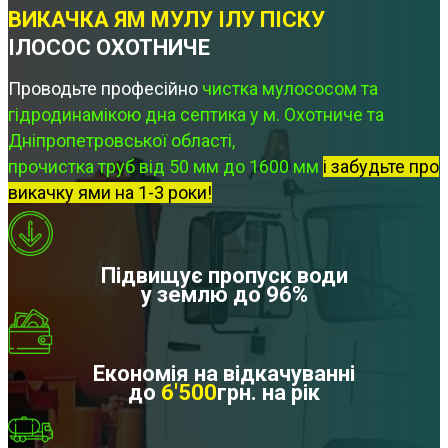
ВИКАЧКА ЯМ МУЛУ ІЛУ ПІСКУ
ІЛОСОС ОХОТНИЧЕ
Проводьте професійно
чистка мулососом та
гідродинамікою дна септика у м. Охотниче та
Дніпропетровської області,
прочистка труб від 50 мм до 1600 мм
і забудьте про
викачку ями на 1-3 роки!
Підвищує пропуск води
у землю до 96%
Економія на відкачуванні
до
6'500
грн. на рік