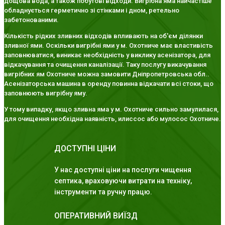
дощова вода, а також побутові відходи. Вигрібна яма найчастіше
обладнується герметично зі стінками і дном, ретельно
забетонованими.
Кількість рідких зливних відходів впливають на об'єм ділянки
зливної ями. Оскільки вигрібні ями у м. Охотниче має властивість
заповнюватися, виникає необхідність у виклику асенізатора, для
відкачування та очищення каналізації. Таку послугу викачування
вигрібних ям Охотниче можна замовити Дніпропетровська обл..
Асенізаторська машина в оренду повинна відкачати всі стоки, що
заповнюють вигрібну яму.
У тому випадку, якщо зливна яма у м. Охотниче сильно замулилася,
для очищення необхідна наявність, илиссос або мулосос Охотниче.
ДОСТУПНІ ЦІНИ
У нас доступні ціни на послуги чищення
септика, враховуючи витрати на техніку,
інструменти та ручну працю.
ОПЕРАТИВНИЙ ВИЇЗД