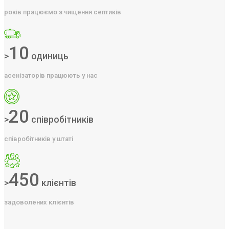
років працюємо з чищення септиків
10
>
одиниць
асенізаторів працюють у нас
20
>
співробітників
співробітників у штаті
450
>
клієнтів
задоволених клієнтів