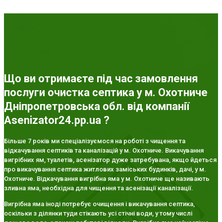
Що ви отримаєте під час замовлення
послуги очистка септика у м. Охотниче
Дніпропетровська обл. від компанії
Asenizator24.pp.ua ?
Більше 7 років ми спеціалізуємося на роботі з чищення та
відкачування септиків та каналізацій у м. Охотниче. Викачування
вигрібних ям, туалетів, асенізатор дуже затребувана, якщо йдеться
про викачування септика житлових заміських будинків, дачі, у м.
Охотниче. Відкачування вигрібна яма у м. Охотниче ще називають
зливна яма, необхідна для чищення та асенізації каналізації.
Вигрібна яма іноді потребує очищення і викачування септика,
оскільки з ділянки туди стікають усі стічні води, у тому числі