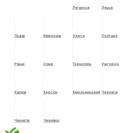
Луганськ
Луцьк
Львів
Миколаїв
Одеса
Полтава
Рівне
Суми
Тернопіль
Ужгород
Харків
Херсон
Хмельницький
Черкаси
Чернігів
Чернівці