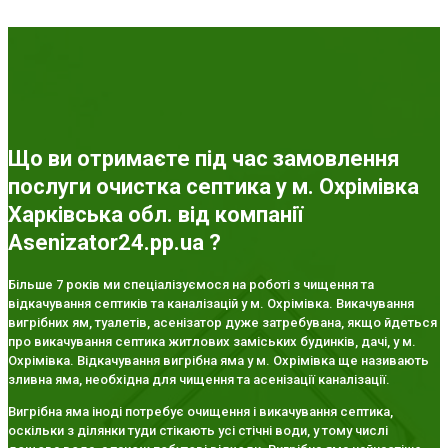
Що ви отримаєте під час замовлення
послуги очистка септика у м. Охрімівка
Харківська обл. від компанії
Asenizator24.pp.ua ?
Більше 7 років ми спеціалізуємося на роботі з чищення та
відкачування септиків та каналізацій у м. Охрімівка. Викачування
вигрібних ям, туалетів, асенізатор дуже затребувана, якщо йдеться
про викачування септика житлових заміських будинків, дачі, у м.
Охрімівка. Відкачування вигрібна яма у м. Охрімівка ще називають
зливна яма, необхідна для чищення та асенізації каналізації.
Вигрібна яма іноді потребує очищення і викачування септика,
оскільки з ділянки туди стікають усі стічні води, у тому числі