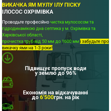
ВИКАЧКА ЯМ МУЛУ ІЛУ ПІСКУ
ІЛОСОС ОХРІМІВКА
Проводьте професійно
чистка мулососом та
гідродинамікою дна септика у м. Охрімівка та
Харківської області,
прочистка труб від 50 мм до 1600 мм
і забудьте про
викачку ями на 1-3 роки!
Підвищує пропуск води
у землю до 96%
Економія на відкачуванні
до
6'500
грн. на рік