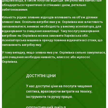
дощова вода, а також побутові відходи. Вигрібна яма найчастіше
обладнується герметично зі стінками і дном, ретельно
забетонованими.
Кількість рідких зливних відходів впливають на об'єм ділянки
зливної ями. Оскільки вигрібні ями у м. Охрімівка має властивість
заповнюватися, виникає необхідність у виклику асенізатора, для
відкачування та очищення каналізації. Таку послугу викачування
вигрібних ям Охрімівка можна замовити Харківська обл..
Асенізаторська машина в оренду повинна відкачати всі стоки, що
заповнюють вигрібну яму.
У тому випадку, якщо зливна яма у м. Охрімівка сильно замулилася,
для очищення необхідна наявність, илиссос або мулосос
Охрімівка.
ДОСТУПНІ ЦІНИ
У нас доступні ціни на послуги чищення
септика, враховуючи витрати на техніку,
інструменти та ручну працю.