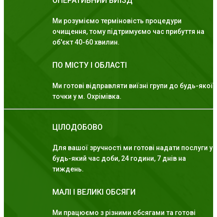
ОПЕРАТИВНИЙ ВИЇЗД
Ми розуміємо терміновість процедури
очищення, тому підтримуємо час прибуття на
об'єкт 40-60 хвилин.
ПО МІСТУ І ОБЛАСТІ
Ми готові відправляти виїзні групи до будь-якої
точки у м. Охрімівка.
ЦІЛОДОБОВО
Для вашої зручності ми готові надати послуги у
будь-який час доби, 24 години, 7 днів на
тиждень.
МАЛІ І ВЕЛИКІ ОБСЯГИ
Ми працюємо з різними обсягами та готові