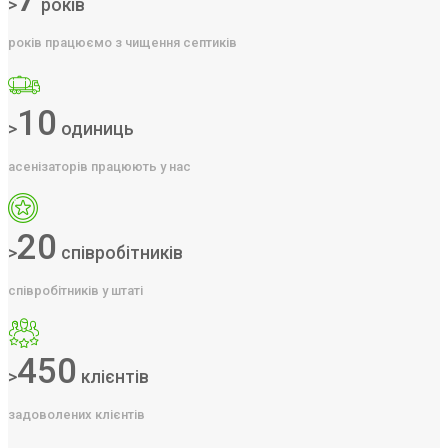
>
років
років працюємо з чищення септиків
10
>
одиниць
асенізаторів працюють у нас
20
>
співробітників
співробітників у штаті
450
>
клієнтів
задоволених клієнтів