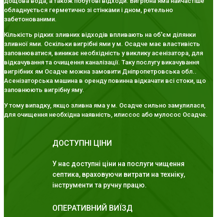
дощова вода, а також побутові відходи. Вигрібна яма найчастіше
обладнується герметично зі стінками і дном, ретельно
забетонованими.
Кількість рідких зливних відходів впливають на об'єм ділянки
зливної ями. Оскільки вигрібні ями у м. Осадче має властивість
заповнюватися, виникає необхідність у виклику асенізатора, для
відкачування та очищення каналізації. Таку послугу викачування
вигрібних ям Осадче можна замовити Дніпропетровська обл..
Асенізаторська машина в оренду повинна відкачати всі стоки, що
заповнюють вигрібну яму.
У тому випадку, якщо зливна яма у м. Осадче сильно замулилася,
для очищення необхідна наявність, илиссос або мулосос Осадче.
ДОСТУПНІ ЦІНИ
У нас доступні ціни на послуги чищення
септика, враховуючи витрати на техніку,
інструменти та ручну працю.
ОПЕРАТИВНИЙ ВИЇЗД