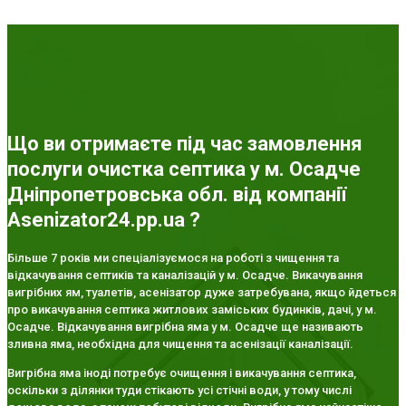
Що ви отримаєте під час замовлення
послуги очистка септика у м. Осадче
Дніпропетровська обл. від компанії
Asenizator24.pp.ua ?
Більше 7 років ми спеціалізуємося на роботі з чищення та
відкачування септиків та каналізацій у м. Осадче. Викачування
вигрібних ям, туалетів, асенізатор дуже затребувана, якщо йдеться
про викачування септика житлових заміських будинків, дачі, у м.
Осадче. Відкачування вигрібна яма у м. Осадче ще називають
зливна яма, необхідна для чищення та асенізації каналізації.
Вигрібна яма іноді потребує очищення і викачування септика,
оскільки з ділянки туди стікають усі стічні води, у тому числі