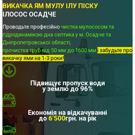
ВИКАЧКА ЯМ МУЛУ ІЛУ ПІСКУ
ІЛОСОС ОСАДЧЕ
Проводьте професійно
чистка мулососом та
гідродинамікою дна септика у м. Осадче та
Дніпропетровської області,
прочистка труб від 50 мм до 1600 мм
і забудьте про
викачку ями на 1-3 роки!
Підвищує пропуск води
у землю до 96%
Економія на відкачуванні
до
6'500
грн. на рік