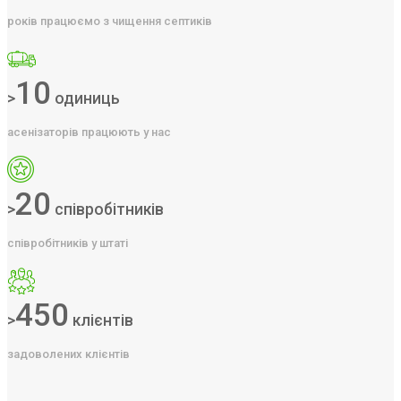
років працюємо з чищення септиків
10
>
одиниць
асенізаторів працюють у нас
20
>
співробітників
співробітників у штаті
450
>
клієнтів
задоволених клієнтів