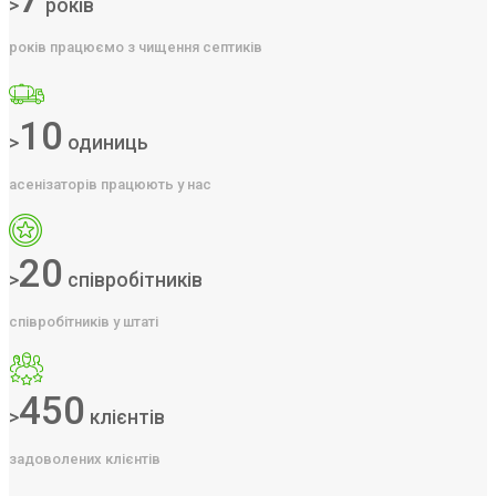
>
років
років працюємо з чищення септиків
10
>
одиниць
асенізаторів працюють у нас
20
>
співробітників
співробітників у штаті
450
>
клієнтів
задоволених клієнтів