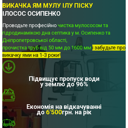
ВИКАЧКА ЯМ МУЛУ ІЛУ ПІСКУ
ІЛОСОС ОСИПЕНКО
Проводьте професійно
чистка мулососом та
гідродинамікою дна септика у м. Осипенко та
Дніпропетровської області,
прочистка труб від 50 мм до 1600 мм
і забудьте про
викачку ями на 1-3 роки!
Підвищує пропуск води
у землю до 96%
Економія на відкачуванні
до
6'500
грн. на рік