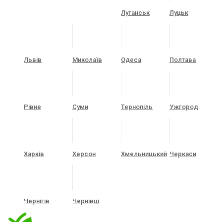
Луганськ
Луцьк
Львів
Миколаїв
Одеса
Полтава
Рівне
Суми
Тернопіль
Ужгород
Харків
Херсон
Хмельницький
Черкаси
Чернігів
Чернівці