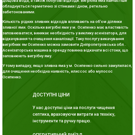
дощова вода, а також побутові відходи. Вигрібна яма найчастіше
обладнується герметично зі стінками і дном, ретельно
забетонованими.
Кількість рідких зливних відходів впливають на об'єм ділянки
зливної ями. Оскільки вигрібні ями у м. Осипенко має властивість
заповнюватися, виникає необхідність у виклику асенізатора, для
відкачування та очищення каналізації. Таку послугу викачування
вигрібних ям Осипенко можна замовити Дніпропетровська обл..
Асенізаторська машина в оренду повинна відкачати всі стоки, що
заповнюють вигрібну яму.
У тому випадку, якщо зливна яма у м. Осипенко сильно замулилася,
для очищення необхідна наявність, илиссос або мулосос
Осипенко.
ДОСТУПНІ ЦІНИ
У нас доступні ціни на послуги чищення
септика, враховуючи витрати на техніку,
інструменти та ручну працю.