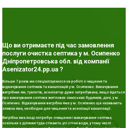
Що ви отримаєте під час замовлення
послуги очистка септика у м. Осипенко
Дніпропетровська обл. від компанії
Asenizator24.pp.ua ?
Більше 7 років ми спеціалізуємося на роботі з чищення та
відкачування септиків та каналізацій у м. Осипенко. Викачування
вигрібних ям, туалетів, асенізатор дуже затребувана, якщо йдеться
про викачування септика житлових заміських будинків, дачі, у м.
Осипенко. Відкачування вигрібна яма у м. Осипенко ще називають
зливна яма, необхідна для чищення та асенізації каналізації.
Вигрібна яма іноді потребує очищення і викачування септика,
оскільки з ділянки туди стікають усі стічні води, у тому числі