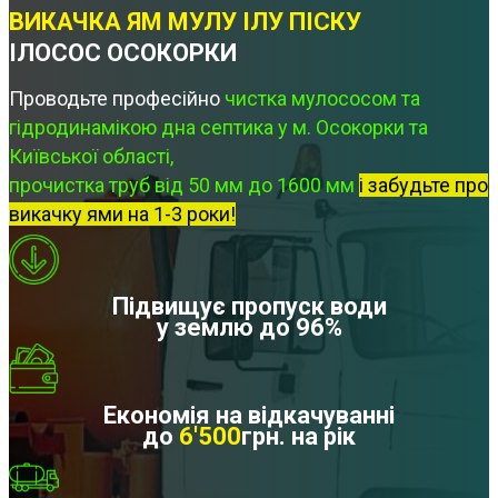
ВИКАЧКА ЯМ МУЛУ ІЛУ ПІСКУ
ІЛОСОС ОСОКОРКИ
Проводьте професійно
чистка мулососом та
гідродинамікою дна септика у м. Осокорки та
Київської області,
прочистка труб від 50 мм до 1600 мм
і забудьте про
викачку ями на 1-3 роки!
Підвищує пропуск води
у землю до 96%
Економія на відкачуванні
до
6'500
грн. на рік