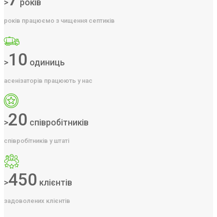
>
років
років працюємо з чищення септиків
10
>
одиниць
асенізаторів працюють у нас
20
>
співробітників
співробітників у штаті
450
>
клієнтів
задоволених клієнтів