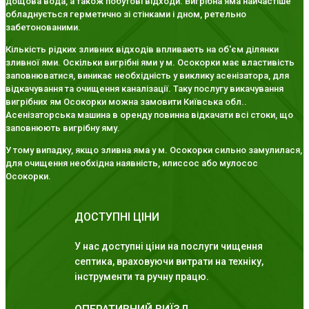
дощова вода, а також побутові відходи. Вигрібна яма найчастіше
обладнується герметично зі стінками і дном, ретельно
забетонованими.
Кількість рідких зливних відходів впливають на об'єм ділянки
зливної ями. Оскільки вигрібні ями у м. Осокорки має властивість
заповнюватися, виникає необхідність у виклику асенізатора, для
відкачування та очищення каналізації. Таку послугу викачування
вигрібних ям Осокорки можна замовити Київська обл..
Асенізаторська машина в оренду повинна відкачати всі стоки, що
заповнюють вигрібну яму.
У тому випадку, якщо зливна яма у м. Осокорки сильно замулилася,
для очищення необхідна наявність, илиссос або мулосос
Осокорки.
ДОСТУПНІ ЦІНИ
У нас доступні ціни на послуги чищення
септика, враховуючи витрати на техніку,
інструменти та ручну працю.