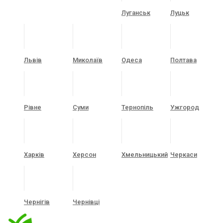
Луганськ
Луцьк
Львів
Миколаїв
Одеса
Полтава
Рівне
Суми
Тернопіль
Ужгород
Харків
Херсон
Хмельницький
Черкаси
Чернігів
Чернівці