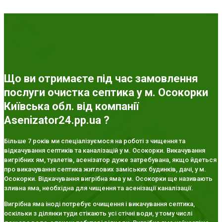
Що ви отримаєте під час замовлення
послуги очистка септика у м. Осокорки
Київська обл. від компанії
Asenizator24.pp.ua ?
Більше 7 років ми спеціалізуємося на роботі з чищення та
відкачування септиків та каналізацій у м. Осокорки. Викачування
вигрібних ям, туалетів, асенізатор дуже затребувана, якщо йдеться
про викачування септика житлових заміських будинків, дачі, у м.
Осокорки. Відкачування вигрібна яма у м. Осокорки ще називають
зливна яма, необхідна для чищення та асенізації каналізації.
Вигрібна яма іноді потребує очищення і викачування септика,
оскільки з ділянки туди стікають усі стічні води, у тому числі