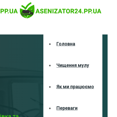
Головна
Чищення мулу
Як ми працюємо
Переваги
івка та