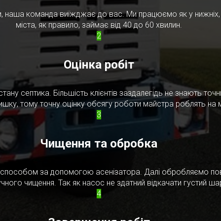
, наша команда виїжджає до вас. Ми працюємо як у нижніх, т
міста, як правило, займає від 40 до 60 хвилин.
2
Оцінка робіт
стану септика. Більшість клієнтів заздалегідь не знають то
ишку, тому точну оцінку обсягу роботи майстра роблять на м
3
Чищення та обробка
м способом за допомогою асенізатора. Далі обробляємо по
чного чищення. Так як насос не здатний відкачати густий ш
4