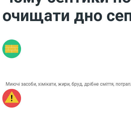
очищати дно сеп
Миючі засоби, хімікати, жири, бруд, дрібне сміття, по