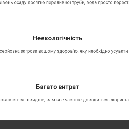
вень осаду досягне переливної труби, вода просто переста
Неекологічність
е серйозна загроза вашому здоров'ю, яку необхідно усуват
Багато витрат
повнюється швидше, вам все частіше доводиться скориста