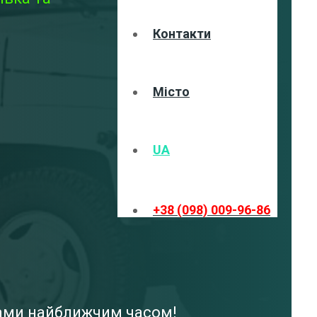
Контакти
Місто
UA
+38 (098) 009-96-86
 вами найближчим часом!