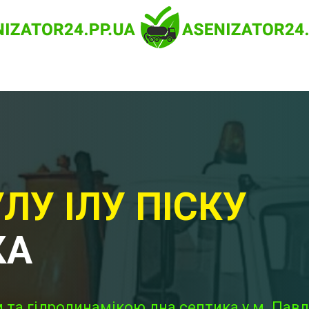
ЛУ ІЛУ ПІСКУ
КА
та гідродинамікою дна септика у м. Павл