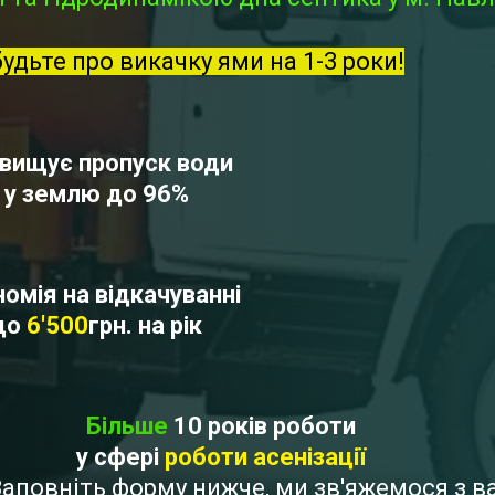
будьте про викачку ями на 1-3 роки!
вищує пропуск води
у землю до 96%
омія на відкачуванні
до
6'500
грн. на рік
Більше
10 років роботи
у сфері
роботи асенізації
 Заповніть форму нижче, ми зв'яжемося з