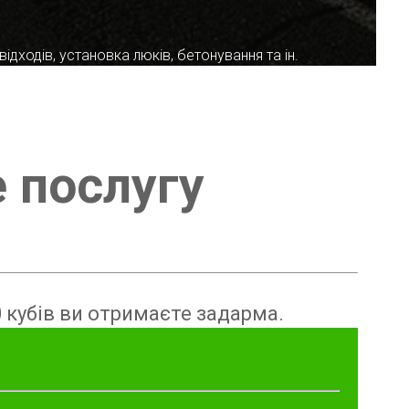
ідходів, установка люків, бетонування та ін.
е послугу
 кубів ви отримаєте задарма.