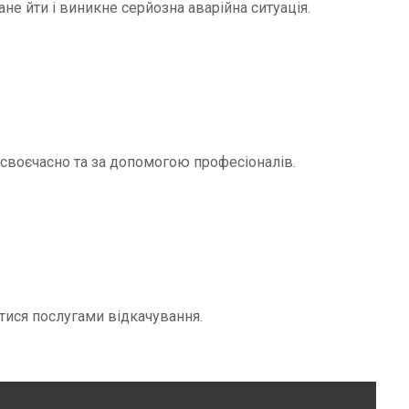
не йти і виникне серйозна аварійна ситуація.
и своєчасно та за допомогою професіоналів.
тися послугами відкачування.