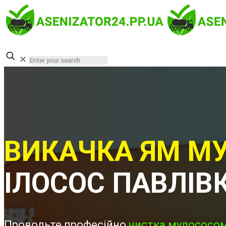
✕
ВИКАЧКА ЯМ МУ
ІЛОСОС ПАВЛІВ
Проводьте професійно
чистка мулососом 