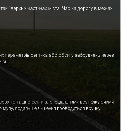
ак і верхніх частинах міста. Час на дорогу в межах
чних параметрів септика або обсягу забруднень через
ісці.
верхню та дно септика спеціальними дезінфікуючими
ар мулу, подальше чищення проводиться вручну.