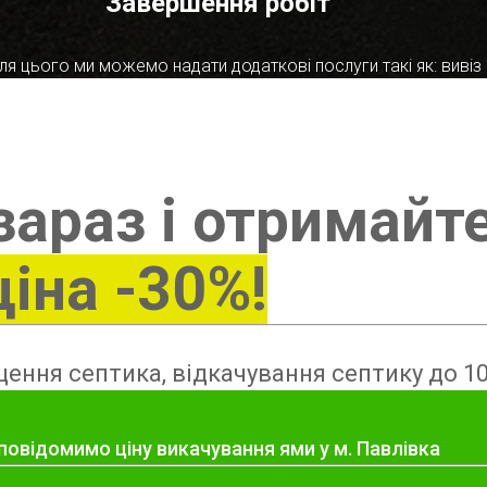
Завершення робіт
я цього ми можемо надати додаткові послуги такі як: вивіз в
зараз і отримайт
ціна -30%!
ення септика, відкачування септику до 10
повідомимо ціну викачування ями у м. Павлівка