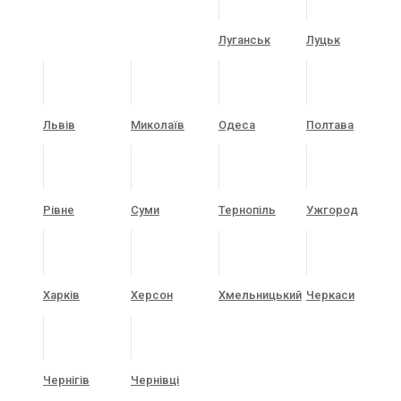
Луганськ
Луцьк
Львів
Миколаїв
Одеса
Полтава
Рівне
Суми
Тернопіль
Ужгород
Харків
Херсон
Хмельницький
Черкаси
Чернігів
Чернівці