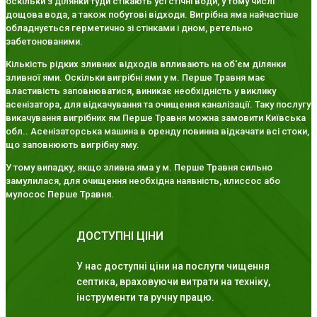
оскільки з ділянки туди стікають усі стічні води, у тому числі
дощова вода, а також побутові відходи. Вигрібна яма найчастіше
обладнується герметично зі стінками і дном, ретельно
забетонованими.
Кількість рідких зливних відходів впливають на об'єм ділянки
зливної ями. Оскільки вигрібні ями у м. Перше Травня має
властивість заповнюватися, виникає необхідність у виклику
асенізатора, для відкачування та очищення каналізації. Таку послугу
викачування вигрібних ям Перше Травня можна замовити Київська
обл.. Асенізаторська машина в оренду повинна відкачати всі стоки,
що заповнюють вигрібну яму.
У тому випадку, якщо зливна яма у м. Перше Травня сильно
замулилася, для очищення необхідна наявність, илиссос або
мулосос Перше Травня.
ДОСТУПНІ ЦІНИ
У нас доступні ціни на послуги чищення
септика, враховуючи витрати на техніку,
інструменти та ручну працю.