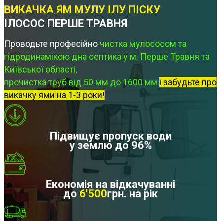
ВИКАЧКА ЯМ МУЛУ ІЛУ ПІСКУ
ІЛОСОС ПЕРШЕ ТРАВНЯ
Проводьте професійно
чистка мулососом та
гідродинамікою дна септика у м. Перше Травня та
Київської області,
прочистка труб від 50 мм до 1600 мм
і забудьте про
викачку ями на 1-3 роки!
Підвищує пропуск води
у землю до 96%
Економія на відкачуванні
до
6'500
грн. на рік