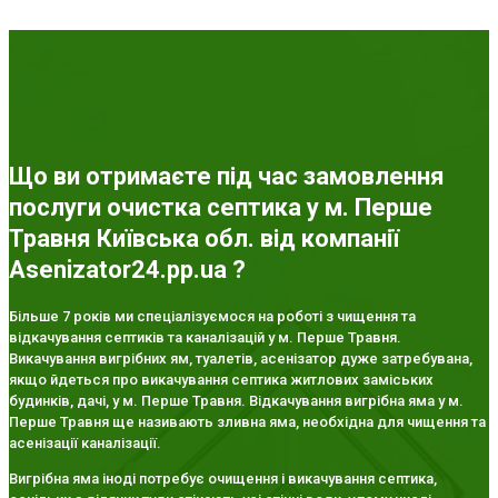
Що ви отримаєте під час замовлення
послуги очистка септика у м. Перше
Травня Київська обл. від компанії
Asenizator24.pp.ua ?
Більше 7 років ми спеціалізуємося на роботі з чищення та
відкачування септиків та каналізацій у м. Перше Травня.
Викачування вигрібних ям, туалетів, асенізатор дуже затребувана,
якщо йдеться про викачування септика житлових заміських
будинків, дачі, у м. Перше Травня. Відкачування вигрібна яма у м.
Перше Травня ще називають зливна яма, необхідна для чищення та
асенізації каналізації.
Вигрібна яма іноді потребує очищення і викачування септика,