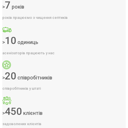
7
>
років
років працюємо з чищення септиків
10
>
одиниць
асенізаторів працюють у нас
20
>
співробітників
співробітників у штаті
450
>
клієнтів
задоволених клієнтів