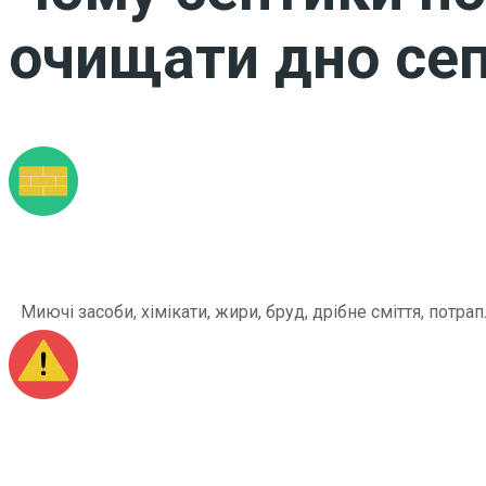
очищати дно сеп
Миючі засоби, хімікати, жири, бруд, дрібне сміття, по