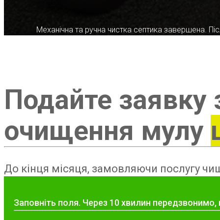
Механічна та ручна чистка септика завершена. Післ
Подайте заявку 
очищення мулу
До кінця місяця, замовляючи послугу чищ
Заповніть поля. Через 10 хвилин передзвонимо,