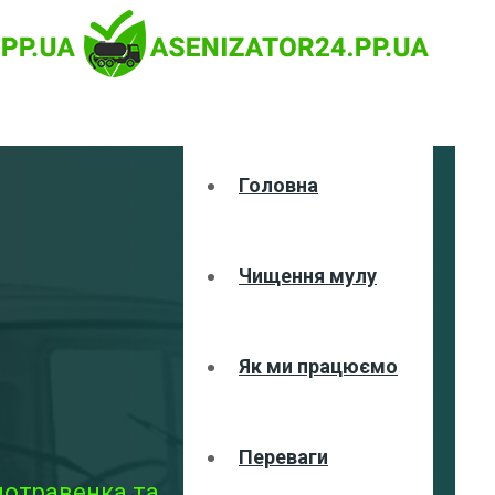
Головна
Чищення мулу
Як ми працюємо
Переваги
шотравенка та