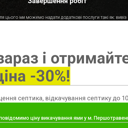
Завершення робіт
я цього ми можемо надати додаткові послуги такі як: вивіз в
зараз і отримайт
ціна -30%!
ення септика, відкачування септику до 10
 повідомимо ціну викачування ями у м. Першотравен