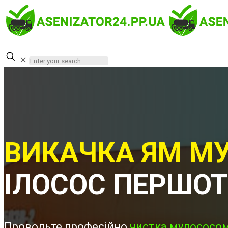
✕
ВИКАЧКА ЯМ МУ
ІЛОСОС ПЕРШО
Проводьте професійно
чистка мулососом