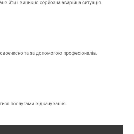
не йти і виникне серйозна аварійна ситуація.
и своєчасно та за допомогою професіоналів.
тися послугами відкачування.