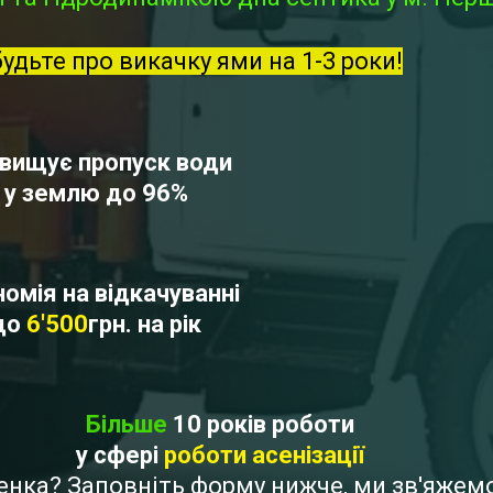
будьте про викачку ями на 1-3 роки!
вищує пропуск води
у землю до 96%
омія на відкачуванні
до
6'500
грн. на рік
Більше
10 років роботи
у сфері
роботи асенізації
венка? Заповніть форму нижче, ми зв'яже