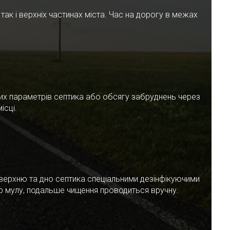
ак і верхніх частинах міста. Час на дорогу в межах
чних параметрів септика або обсягу забруднень через
ісці.
верхню та дно септика спеціальними дезінфікуючими
ар мулу, подальше чищення проводиться вручну.