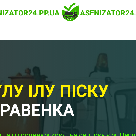
ЛУ ІЛУ ПІСКУ
ТРАВЕНКА
 та гідродинамікою дна септика у м. Пер