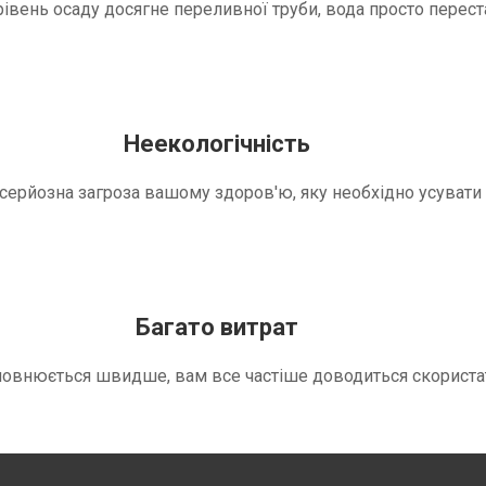
вень осаду досягне переливної труби, вода просто переста
Неекологічність
е серйозна загроза вашому здоров'ю, яку необхідно усуват
Багато витрат
повнюється швидше, вам все частіше доводиться скориста