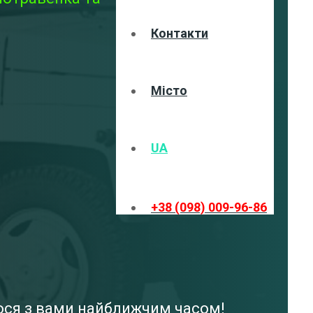
Контакти
Місто
UA
+38 (098) 009-96-86
мося з вами найближчим часом!