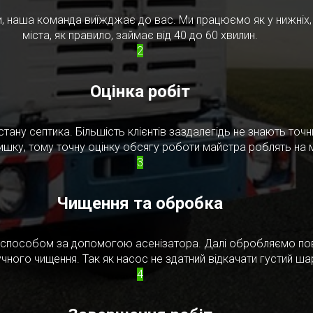
, наша команда виїжджає до вас. Ми працюємо як у нижніх, т
міста, як правило, займає від 40 до 60 хвилин.
2
Оцінка робіт
стану септика. Більшість клієнтів заздалегідь не знають то
ишку, тому точну оцінку обсягу роботи майстра роблять на м
3
Чищення та обробка
м способом за допомогою асенізатора. Далі обробляємо по
чного чищення. Так як насос не здатний відкачати густий ш
4