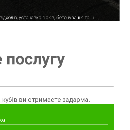
ідходів, установка люків, бетонування та ін.
е послугу
 кубів ви отримаєте задарма.
ка