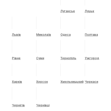
Луганськ
Луцьк
Львів
Миколаїв
Одеса
Полтава
Рівне
Суми
Тернопіль
Ужгород
Харків
Херсон
Хмельницький
Черкаси
Чернігів
Чернівці