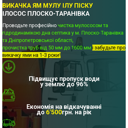
ВИКАЧКА ЯМ МУЛУ ІЛУ ПІСКУ
ІЛОСОС ПЛОСКО-ТАРАНІВКА
Проводьте професійно
чистка мулососом та
гідродинамікою дна септика у м. Плоско-Таранівка
та Дніпропетровської області,
прочистка труб від 50 мм до 1600 мм
і забудьте про
викачку ями на 1-3 роки!
Підвищує пропуск води
у землю до 96%
Економія на відкачуванні
до
6'500
грн. на рік