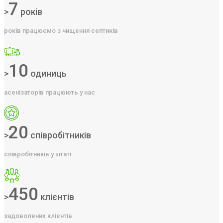
7
>
років
років працюємо з чищення септиків
10
>
одиниць
асенізаторів працюють у нас
20
>
співробітників
співробітників у штаті
450
>
клієнтів
задоволених клієнтів