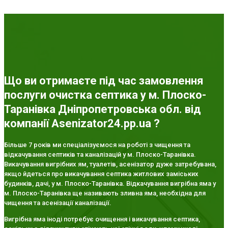
Що ви отримаєте під час замовлення
послуги очистка септика у м. Плоско-
Таранівка Дніпропетровська обл. від
компанії Asenizator24.pp.ua ?
Більше 7 років ми спеціалізуємося на роботі з чищення та
відкачування септиків та каналізацій у м. Плоско-Таранівка.
Викачування вигрібних ям, туалетів, асенізатор дуже затребувана,
якщо йдеться про викачування септика житлових заміських
будинків, дачі, у м. Плоско-Таранівка. Відкачування вигрібна яма у
м. Плоско-Таранівка ще називають зливна яма, необхідна для
чищення та асенізації каналізації.
Вигрібна яма іноді потребує очищення і викачування септика,