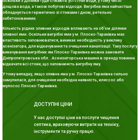
оскільки з ділянки туди стікають усі стічні води, у тому числі
дощова вода, а також побутові відходи. Вигрібна яма найчастіше
обладнується герметично зі стінками і дном, ретельно
забетонованими.
Кількість рідких зливних відходів впливають на об'єм ділянки
зливної ями. Оскільки вигрібні ями у м. Плоско-Таранівка має
властивість заповнюватися, виникає необхідність у виклику
асенізатора, для відкачування та очищення каналізації. Таку послугу
викачування вигрібних ям Плоско-Таранівка можна замовити
Дніпропетровська обл.. Асенізаторська машина в оренду повинна
відкачати всі стоки, що заповнюють вигрібну яму.
У тому випадку, якщо зливна яма у м. Плоско-Таранівка сильно
замулилася, для очищення необхідна наявність, илиссос або
мулосос Плоско-Таранівка.
ДОСТУПНІ ЦІНИ
У нас доступні ціни на послуги чищення
септика, враховуючи витрати на техніку,
інструменти та ручну працю.