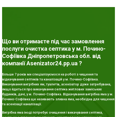
Що ви отримаєте під час замовлення
послуги очистка септика у м. Почино-
Софіївка Дніпропетровська обл. від
компанії Asenizator24.pp.ua ?
Більше 7 років ми спеціалізуємося на роботі з чищення та
відкачування септиків та каналізацій у м. Почино-Софіївка.
Викачування вигрібних ям, туалетів, асенізатор дуже затребувана,
якщо йдеться про викачування септика житлових заміських
будинків, дачі, у м. Почино-Софіївка. Відкачування вигрібна яма у м.
Почино-Софіївка ще називають зливна яма, необхідна для чищення
та асенізації каналізації.
Вигрібна яма іноді потребує очищення і викачування септика,