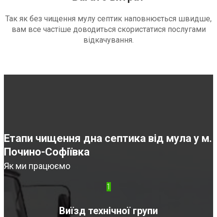
Так як без чищення мулу септик наповнюється швидше,
вам все частіше доводиться скористатися послугами
відкачування.
Етапи чищення дна септика від мула у м.
Почино-Софіївка
Як ми працюємо
1
Виїзд технічної групи