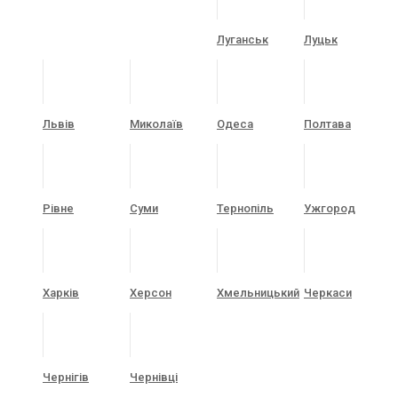
Луганськ
Луцьк
Львів
Миколаїв
Одеса
Полтава
Рівне
Суми
Тернопіль
Ужгород
Харків
Херсон
Хмельницький
Черкаси
Чернігів
Чернівці