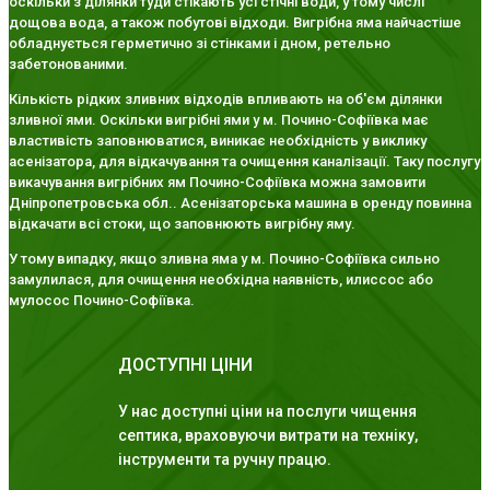
оскільки з ділянки туди стікають усі стічні води, у тому числі
дощова вода, а також побутові відходи. Вигрібна яма найчастіше
обладнується герметично зі стінками і дном, ретельно
забетонованими.
Кількість рідких зливних відходів впливають на об'єм ділянки
зливної ями. Оскільки вигрібні ями у м. Почино-Софіївка має
властивість заповнюватися, виникає необхідність у виклику
асенізатора, для відкачування та очищення каналізації. Таку послугу
викачування вигрібних ям Почино-Софіївка можна замовити
Дніпропетровська обл.. Асенізаторська машина в оренду повинна
відкачати всі стоки, що заповнюють вигрібну яму.
У тому випадку, якщо зливна яма у м. Почино-Софіївка сильно
замулилася, для очищення необхідна наявність, илиссос або
мулосос Почино-Софіївка.
ДОСТУПНІ ЦІНИ
У нас доступні ціни на послуги чищення
септика, враховуючи витрати на техніку,
інструменти та ручну працю.