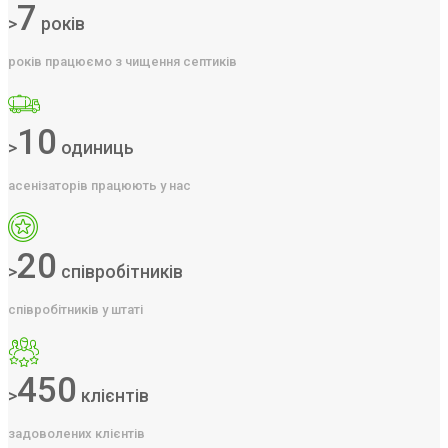
7
>
років
років працюємо з чищення септиків
10
>
одиниць
асенізаторів працюють у нас
20
>
співробітників
співробітників у штаті
450
>
клієнтів
задоволених клієнтів