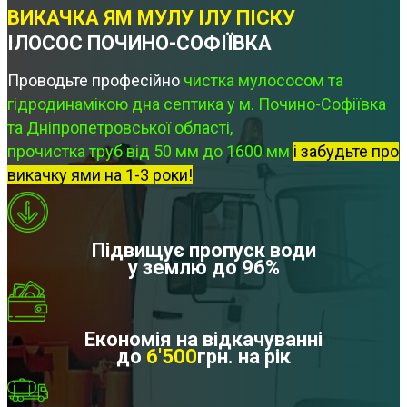
ВИКАЧКА ЯМ МУЛУ ІЛУ ПІСКУ
ІЛОСОС ПОЧИНО-СОФІЇВКА
Проводьте професійно
чистка мулососом та
гідродинамікою дна септика у м. Почино-Софіївка
та Дніпропетровської області,
прочистка труб від 50 мм до 1600 мм
і забудьте про
викачку ями на 1-3 роки!
Підвищує пропуск води
у землю до 96%
Економія на відкачуванні
до
6'500
грн. на рік