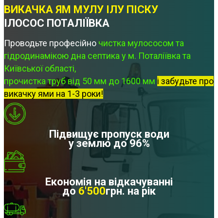
ВИКАЧКА ЯМ МУЛУ ІЛУ ПІСКУ
ІЛОСОС ПОТАЛІЇВКА
Проводьте професійно
чистка мулососом та
гідродинамікою дна септика у м. Поталіївка та
Київської області,
прочистка труб від 50 мм до 1600 мм
і забудьте про
викачку ями на 1-3 роки!
Підвищує пропуск води
у землю до 96%
Економія на відкачуванні
до
6'500
грн. на рік