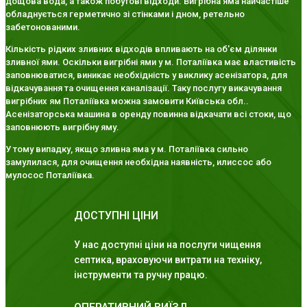
дощова вода, а також побутові відходи. Вигрібна яма найчастіше
обладнується герметично зі стінками і дном, ретельно
забетонованими.
Кількість рідких зливних відходів впливають на об'єм ділянки
зливної ями. Оскільки вигрібні ями у м. Поталіївка має властивість
заповнюватися, виникає необхідність у виклику асенізатора, для
відкачування та очищення каналізації. Таку послугу викачування
вигрібних ям Поталіївка можна замовити Київська обл..
Асенізаторська машина в оренду повинна відкачати всі стоки, що
заповнюють вигрібну яму.
У тому випадку, якщо зливна яма у м. Поталіївка сильно
замулилася, для очищення необхідна наявність, илиссос або
мулосос Поталіївка.
ДОСТУПНІ ЦІНИ
У нас доступні ціни на послуги чищення
септика, враховуючи витрати на техніку,
інструменти та ручну працю.