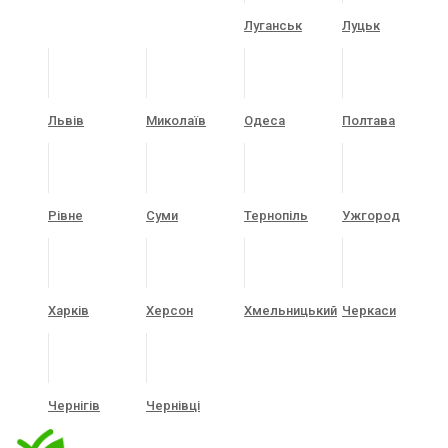
Луганськ
Луцьк
Львів
Миколаїв
Одеса
Полтава
Рівне
Суми
Тернопіль
Ужгород
Харків
Херсон
Хмельницький
Черкаси
Чернігів
Чернівці