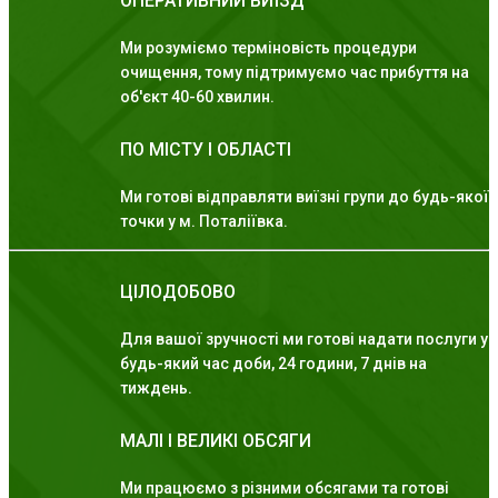
ОПЕРАТИВНИЙ ВИЇЗД
Ми розуміємо терміновість процедури
очищення, тому підтримуємо час прибуття на
об'єкт 40-60 хвилин.
ПО МІСТУ І ОБЛАСТІ
Ми готові відправляти виїзні групи до будь-якої
точки у м. Поталіївка.
ЦІЛОДОБОВО
Для вашої зручності ми готові надати послуги у
будь-який час доби, 24 години, 7 днів на
тиждень.
МАЛІ І ВЕЛИКІ ОБСЯГИ
Ми працюємо з різними обсягами та готові