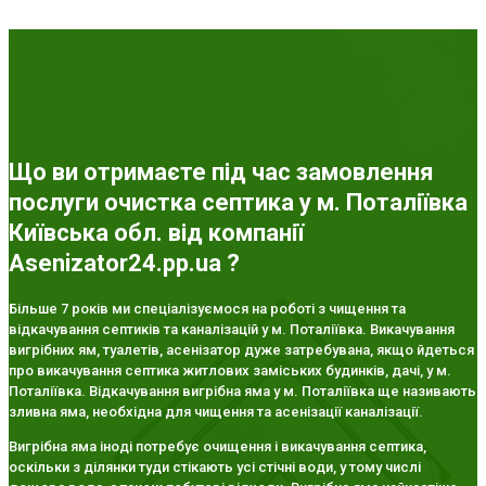
Що ви отримаєте під час замовлення
послуги очистка септика у м. Поталіївка
Київська обл. від компанії
Asenizator24.pp.ua ?
Більше 7 років ми спеціалізуємося на роботі з чищення та
відкачування септиків та каналізацій у м. Поталіївка. Викачування
вигрібних ям, туалетів, асенізатор дуже затребувана, якщо йдеться
про викачування септика житлових заміських будинків, дачі, у м.
Поталіївка. Відкачування вигрібна яма у м. Поталіївка ще називають
зливна яма, необхідна для чищення та асенізації каналізації.
Вигрібна яма іноді потребує очищення і викачування септика,
оскільки з ділянки туди стікають усі стічні води, у тому числі