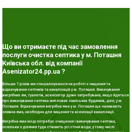
Що ви отримаєте під час замовлення
послуги очистка септика у м. Поташня
Київська обл. від компанії
Asenizator24.pp.ua ?
Більше 7 років ми спеціалізуємося на роботі з чищення та
відкачування септиків та каналізацій у м. Поташня. Викачування
вигрібних ям, туалетів, асенізатор дуже затребувана, якщо йдеться
про викачування септика житлових заміських будинків, дачі, у м.
Поташня. Відкачування вигрібна яма у м. Поташня ще називають
зливна яма, необхідна для чищення та асенізації каналізації.
Вигрібна яма іноді потребує очищення і викачування септика,
оскільки з ділянки туди стікають усі стічні води, у тому числі