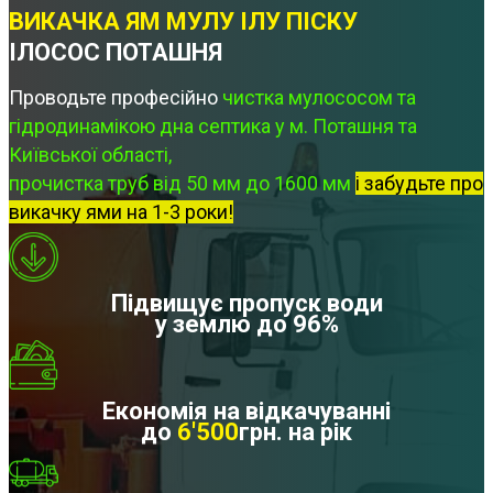
ВИКАЧКА ЯМ МУЛУ ІЛУ ПІСКУ
ІЛОСОС ПОТАШНЯ
Проводьте професійно
чистка мулососом та
гідродинамікою дна септика у м. Поташня та
Київської області,
прочистка труб від 50 мм до 1600 мм
і забудьте про
викачку ями на 1-3 роки!
Підвищує пропуск води
у землю до 96%
Економія на відкачуванні
до
6'500
грн. на рік