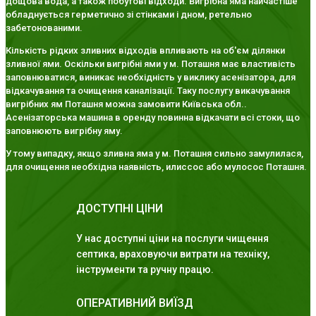
дощова вода, а також побутові відходи. Вигрібна яма найчастіше
обладнується герметично зі стінками і дном, ретельно
забетонованими.
Кількість рідких зливних відходів впливають на об'єм ділянки
зливної ями. Оскільки вигрібні ями у м. Поташня має властивість
заповнюватися, виникає необхідність у виклику асенізатора, для
відкачування та очищення каналізації. Таку послугу викачування
вигрібних ям Поташня можна замовити Київська обл..
Асенізаторська машина в оренду повинна відкачати всі стоки, що
заповнюють вигрібну яму.
У тому випадку, якщо зливна яма у м. Поташня сильно замулилася,
для очищення необхідна наявність, илиссос або мулосос Поташня.
ДОСТУПНІ ЦІНИ
У нас доступні ціни на послуги чищення
септика, враховуючи витрати на техніку,
інструменти та ручну працю.
ОПЕРАТИВНИЙ ВИЇЗД