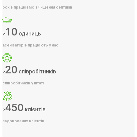
років працюємо з чищення септиків
10
>
одиниць
асенізаторів працюють у нас
20
>
співробітників
співробітників у штаті
450
>
клієнтів
задоволених клієнтів