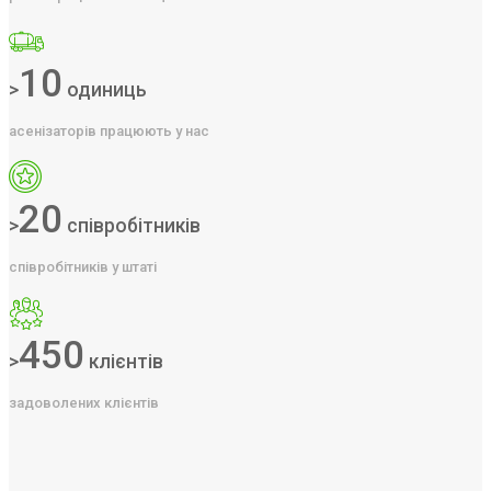
10
>
одиниць
асенізаторів працюють у нас
20
>
співробітників
співробітників у штаті
450
>
клієнтів
задоволених клієнтів