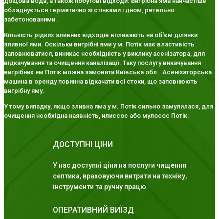
дощова вода, а також побутові відходи. Вигрібна яма найчастіше
обладнується герметично зі стінками і дном, ретельно
забетонованими.
Кількість рідких зливних відходів впливають на об'єм ділянки
зливної ями. Оскільки вигрібні ями у м. Потік має властивість
заповнюватися, виникає необхідність у виклику асенізатора, для
відкачування та очищення каналізації. Таку послугу викачування
вигрібних ям Потік можна замовити Київська обл.. Асенізаторська
машина в оренду повинна відкачати всі стоки, що заповнюють
вигрібну яму.
У тому випадку, якщо зливна яма у м. Потік сильно замулилася, для
очищення необхідна наявність, илиссос або мулосос Потік.
ДОСТУПНІ ЦІНИ
У нас доступні ціни на послуги чищення
септика, враховуючи витрати на техніку,
інструменти та ручну працю.
ОПЕРАТИВНИЙ ВИЇЗД