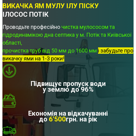
ВИКАЧКА ЯМ МУЛУ ІЛУ ПІСКУ
ІЛОСОС ПОТІК
Проводьте професійно
чистка мулососом та
гідродинамікою дна септика у м. Потік та Київської
області,
прочистка труб від 50 мм до 1600 мм
і забудьте про
викачку ями на 1-3 роки!
Підвищує пропуск води
у землю до 96%
Економія на відкачуванні
до
6'500
грн. на рік