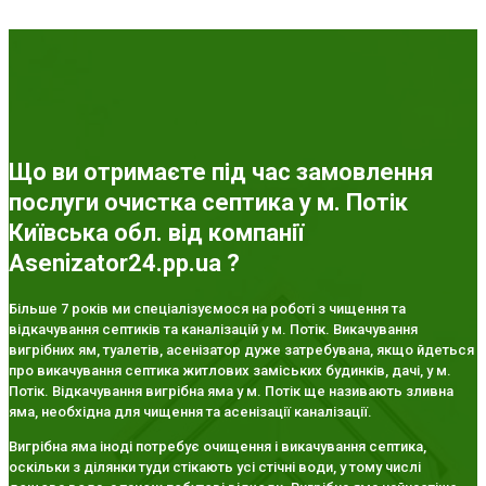
Що ви отримаєте під час замовлення
послуги очистка септика у м. Потік
Київська обл. від компанії
Asenizator24.pp.ua ?
Більше 7 років ми спеціалізуємося на роботі з чищення та
відкачування септиків та каналізацій у м. Потік. Викачування
вигрібних ям, туалетів, асенізатор дуже затребувана, якщо йдеться
про викачування септика житлових заміських будинків, дачі, у м.
Потік. Відкачування вигрібна яма у м. Потік ще називають зливна
яма, необхідна для чищення та асенізації каналізації.
Вигрібна яма іноді потребує очищення і викачування септика,
оскільки з ділянки туди стікають усі стічні води, у тому числі