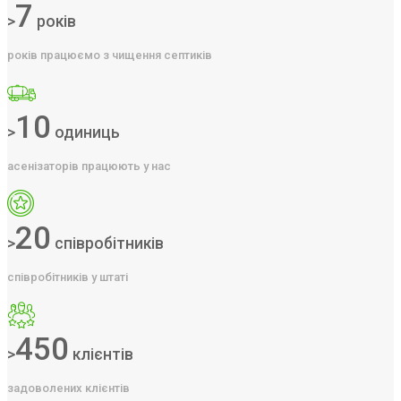
7
>
років
років працюємо з чищення септиків
10
>
одиниць
асенізаторів працюють у нас
20
>
співробітників
співробітників у штаті
450
>
клієнтів
задоволених клієнтів