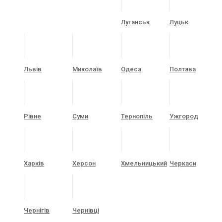
Луганськ
Луцьк
Львів
Миколаїв
Одеса
Полтава
Рівне
Суми
Тернопіль
Ужгород
Харків
Херсон
Хмельницький
Черкаси
Чернігів
Чернівці