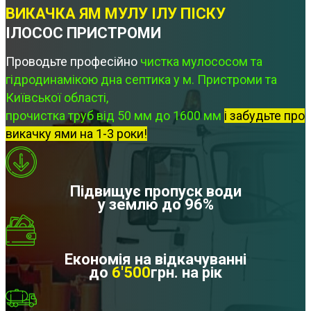
ВИКАЧКА ЯМ МУЛУ ІЛУ ПІСКУ
ІЛОСОС ПРИСТРОМИ
Проводьте професійно
чистка мулососом та
гідродинамікою дна септика у м. Пристроми та
Київської області,
прочистка труб від 50 мм до 1600 мм
і забудьте про
викачку ями на 1-3 роки!
Підвищує пропуск води
у землю до 96%
Економія на відкачуванні
до
6'500
грн. на рік