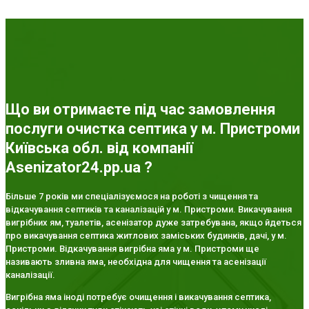
Що ви отримаєте під час замовлення
послуги очистка септика у м. Пристроми
Київська обл. від компанії
Asenizator24.pp.ua ?
Більше 7 років ми спеціалізуємося на роботі з чищення та
відкачування септиків та каналізацій у м. Пристроми. Викачування
вигрібних ям, туалетів, асенізатор дуже затребувана, якщо йдеться
про викачування септика житлових заміських будинків, дачі, у м.
Пристроми. Відкачування вигрібна яма у м. Пристроми ще
називають зливна яма, необхідна для чищення та асенізації
каналізації.
Вигрібна яма іноді потребує очищення і викачування септика,