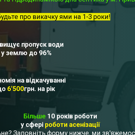
будьте про викачку ями на 1-3 роки!
вищує пропуск води
у землю до 96%
омія на відкачуванні
до
6'500
грн. на рік
Більше
10 років роботи
у сфері
роботи асенізації
льне? Заповніть форму нижче, ми зв'яжемо