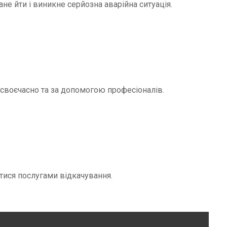
не йти і виникне серйозна аварійна ситуація.
и своєчасно та за допомогою професіоналів.
тися послугами відкачування.