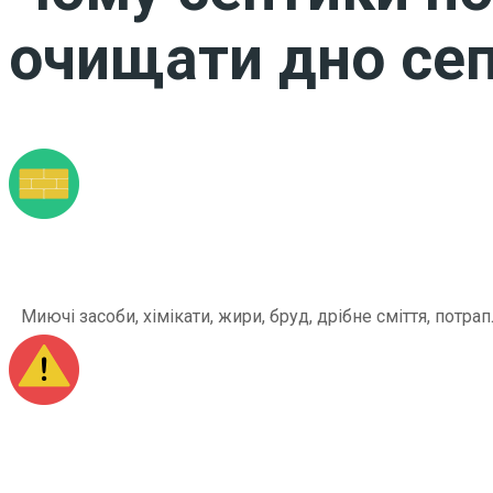
очищати дно сеп
Миючі засоби, хімікати, жири, бруд, дрібне сміття, по