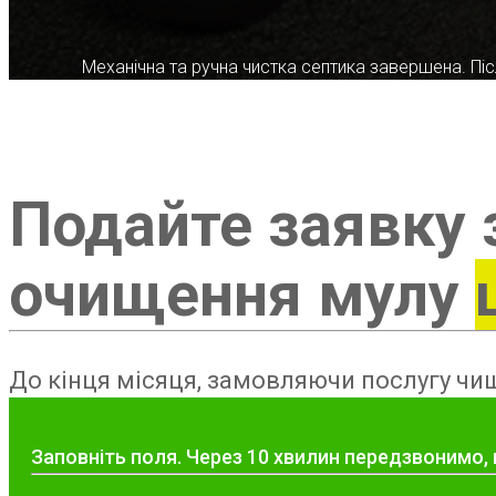
Механічна та ручна чистка септика завершена. Післ
Подайте заявку 
очищення мулу
До кінця місяця, замовляючи послугу чищ
Заповніть поля. Через 10 хвилин передзвонимо,