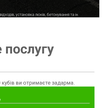
ідходів, установка люків, бетонування та ін.
е послугу
 кубів ви отримаєте задарма.
е