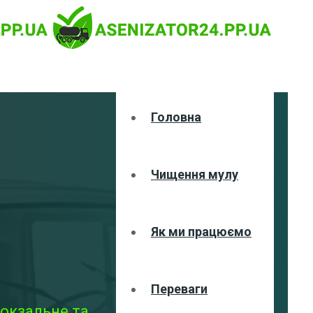
Головна
Чищення мулу
Як ми працюємо
Переваги
вокзальне та