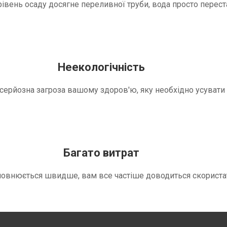
вень осаду досягне переливної труби, вода просто переста
Неекологічність
е серйозна загроза вашому здоров'ю, яку необхідно усуват
Багато витрат
повнюється швидше, вам все частіше доводиться скориста