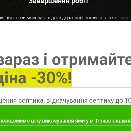
Завершення робіт
я цього ми можемо надати додаткові послуги такі як: вивіз в
зараз і отримайт
ціна -30%!
ення септика, відкачування септику до 10
 повідомимо ціну викачування ями у м. Привокзальн