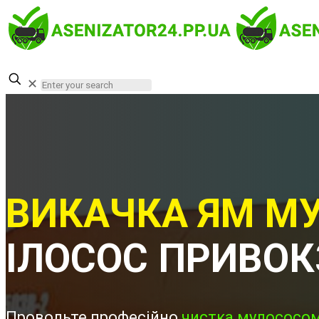
✕
ВИКАЧКА ЯМ МУ
ІЛОСОС ПРИВО
Проводьте професійно
чистка мулососом