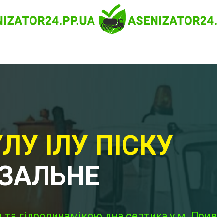
ЛУ ІЛУ ПІСКУ
КЗАЛЬНЕ
 та гідродинамікою дна септика у м. При