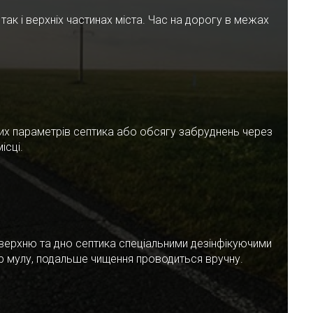
ак і верхніх частинах міста. Час на дорогу в межах
чних параметрів септика або обсягу забруднень через
ісці.
верхню та дно септика спеціальними дезінфікуючими
ар мулу, подальше чищення проводиться вручну.