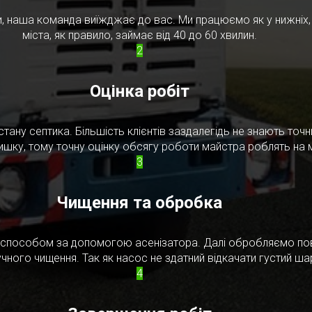
, наша команда виїжджає до вас. Ми працюємо як у нижніх, т
міста, як правило, займає від 40 до 60 хвилин.
2
Оцінка робіт
стану септика. Більшість клієнтів заздалегідь не знають то
ишку, тому точну оцінку обсягу роботи майстра роблять на м
3
Чищення та обробка
м способом за допомогою асенізатора. Далі обробляємо по
чного чищення. Так як насос не здатний відкачати густий ш
4