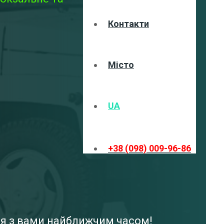
Контакти
Місто
UA
+38 (098) 009-96-86
ся з вами найближчим часом!