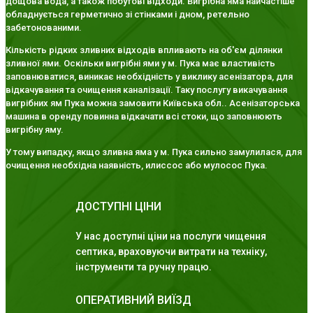
дощова вода, а також побутові відходи. Вигрібна яма найчастіше
обладнується герметично зі стінками і дном, ретельно
забетонованими.
Кількість рідких зливних відходів впливають на об'єм ділянки
зливної ями. Оскільки вигрібні ями у м. Пука має властивість
заповнюватися, виникає необхідність у виклику асенізатора, для
відкачування та очищення каналізації. Таку послугу викачування
вигрібних ям Пука можна замовити Київська обл.. Асенізаторська
машина в оренду повинна відкачати всі стоки, що заповнюють
вигрібну яму.
У тому випадку, якщо зливна яма у м. Пука сильно замулилася, для
очищення необхідна наявність, илиссос або мулосос Пука.
ДОСТУПНІ ЦІНИ
У нас доступні ціни на послуги чищення
септика, враховуючи витрати на техніку,
інструменти та ручну працю.
ОПЕРАТИВНИЙ ВИЇЗД