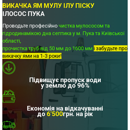
ВИКАЧКА ЯМ МУЛУ ІЛУ ПІСКУ
ІЛОСОС ПУКА
Проводьте професійно
чистка мулососом та
гідродинамікою дна септика у м. Пука та Київської
області,
прочистка труб від 50 мм до 1600 мм
і забудьте про
викачку ями на 1-3 роки!
Підвищує пропуск води
у землю до 96%
Економія на відкачуванні
до
6'500
грн. на рік