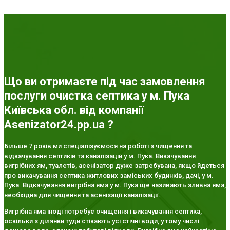
Що ви отримаєте під час замовлення
послуги очистка септика у м. Пука
Київська обл. від компанії
Asenizator24.pp.ua ?
Більше 7 років ми спеціалізуємося на роботі з чищення та
відкачування септиків та каналізацій у м. Пука. Викачування
вигрібних ям, туалетів, асенізатор дуже затребувана, якщо йдеться
про викачування септика житлових заміських будинків, дачі, у м.
Пука. Відкачування вигрібна яма у м. Пука ще називають зливна яма,
необхідна для чищення та асенізації каналізації.
Вигрібна яма іноді потребує очищення і викачування септика,
оскільки з ділянки туди стікають усі стічні води, у тому числі