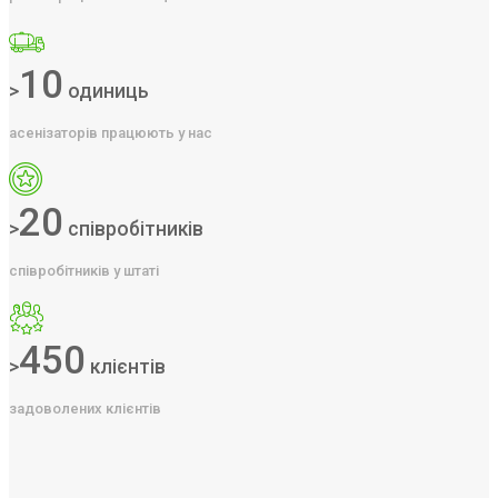
10
>
одиниць
асенізаторів працюють у нас
20
>
співробітників
співробітників у штаті
450
>
клієнтів
задоволених клієнтів