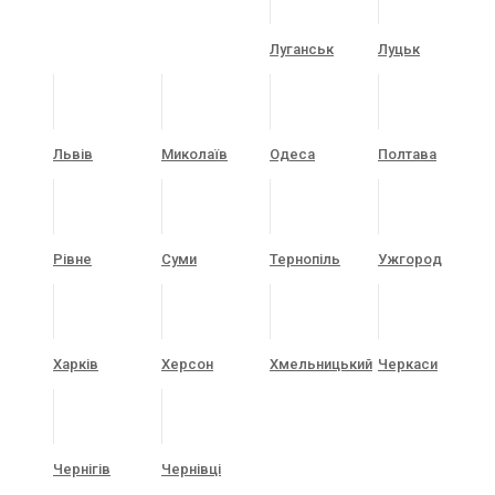
Луганськ
Луцьк
Львів
Миколаїв
Одеса
Полтава
Рівне
Суми
Тернопіль
Ужгород
Харків
Херсон
Хмельницький
Черкаси
Чернігів
Чернівці