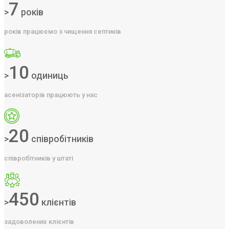
7
>
років
років працюємо з чищення септиків
10
>
одиниць
асенізаторів працюють у нас
20
>
співробітників
співробітників у штаті
450
>
клієнтів
задоволених клієнтів