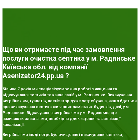
Що ви отримаєте під час замовлення
послуги очистка септика у м. Радянське
Київська обл. від компанії
Asenizator24.pp.ua ?
Більше 7 років ми спеціалізуємося на роботі з чищення та
відкачування септиків та каналізацій у м. Радянське. Викачування
вигрібних ям, туалетів, асенізатор дуже затребувана, якщо йдеться
про викачування септика житлових заміських будинків, дачі, у м.
Радянське. Відкачування вигрібна яма у м. Радянське ще
називають зливна яма, необхідна для чищення та асенізації
каналізації.
Вигрібна яма іноді потребує очищення і викачування септика,