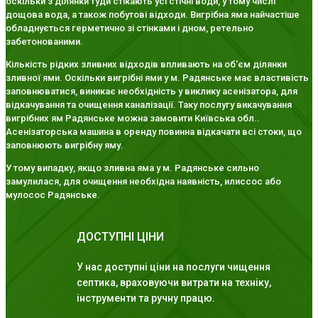
оскільки з ділянки туди стікають усі стічні води, у тому числі
дощова вода, а також побутові відходи. Вигрібна яма найчастіше
обладнується герметично зі стінками і дном, ретельно
забетонованими.
Кількість рідких зливних відходів впливають на об'єм ділянки
зливної ями. Оскільки вигрібні ями у м. Радянське має властивість
заповнюватися, виникає необхідність у виклику асенізатора, для
відкачування та очищення каналізації. Таку послугу викачування
вигрібних ям Радянське можна замовити Київська обл..
Асенізаторська машина в оренду повинна відкачати всі стоки, що
заповнюють вигрібну яму.
У тому випадку, якщо зливна яма у м. Радянське сильно
замулилася, для очищення необхідна наявність, илиссос або
мулосос Радянське.
ДОСТУПНІ ЦІНИ
У нас доступні ціни на послуги чищення
септика, враховуючи витрати на техніку,
інструменти та ручну працю.