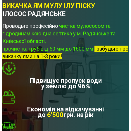
ВИКАЧКА ЯМ МУЛУ ІЛУ ПІСКУ
ІЛОСОС РАДЯНСЬКЕ
Проводьте професійно
чистка мулососом та
гідродинамікою дна септика у м. Радянське та
Київської області,
прочистка труб від 50 мм до 1600 мм
і забудьте про
викачку ями на 1-3 роки!
Підвищує пропуск води
у землю до 96%
Економія на відкачуванні
до
6'500
грн. на рік