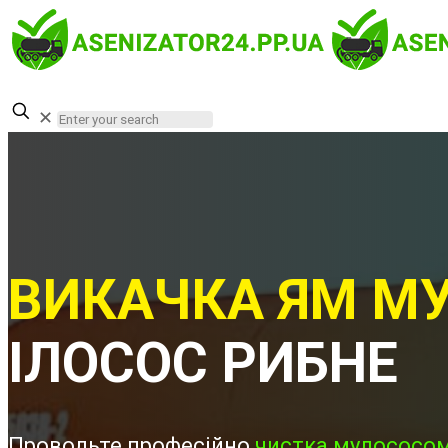
✕
ВИКАЧКА ЯМ МУ
ІЛОСОС РИБНЕ
Проводьте професійно
чистка мулососом 