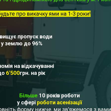
будьте про викачку ями на 1-3 роки!
вищує пропуск води
у землю до 96%
омія на відкачуванні
до
6'500
грн. на рік
Більше
10 років роботи
у сфері
роботи асенізації
повніть форму нижче, ми зв'яжемося з ва