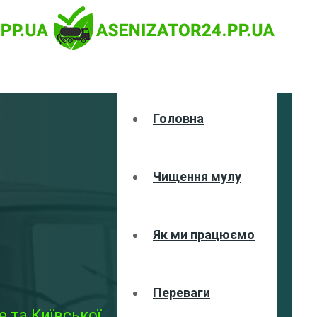
Головна
Чищення мулу
Як ми працюємо
Переваги
 та Київської