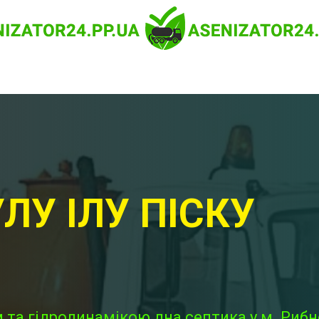
ЛУ ІЛУ ПІСКУ
та гідродинамікою дна септика у м. Рибне