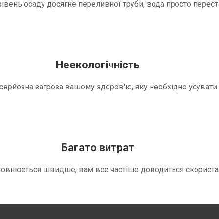
вень осаду досягне переливної труби, вода просто переста
Неекологічність
е серйозна загроза вашому здоров'ю, яку необхідно усуват
Багато витрат
повнюється швидше, вам все частіше доводиться скориста