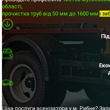
області,
прочистка труб від 50 мм до 1600 мм
і за
Під
Екон
Ціна послуги асенізатора у м. Рибне? За