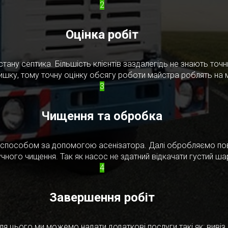
2
Оцінка робіт
стану септика. Більшість клієнтів заздалегідь не знають то
ишку, тому точну оцінку обсягу роботи майстра роблять на м
3
Чищення та обробка
м способом за допомогою асенізатора. Далі обробляємо по
чного чищення. Так як насос не здатний відкачати густий ш
4
Завершення робіт
я цього ми можемо надати додаткові послуги такі як: вивіз в