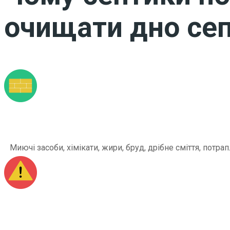
очищати дно сеп
Миючі засоби, хімікати, жири, бруд, дрібне сміття, по