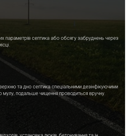
чних параметрів септика або обсягу забруднень через
ісці.
верхню та дно септика спеціальними дезінфікуючими
ар мулу, подальше чищення проводиться вручну.
ідходів, установка люків, бетонування та ін.