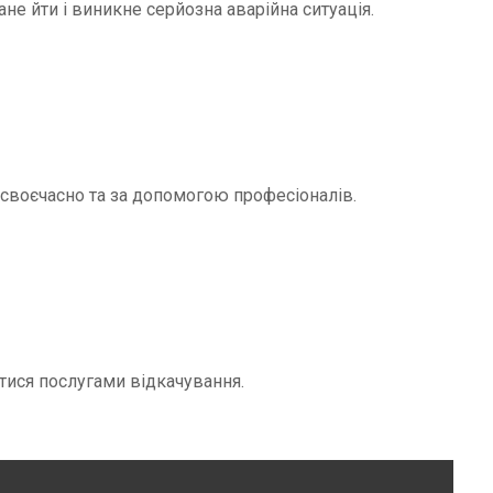
не йти і виникне серйозна аварійна ситуація.
и своєчасно та за допомогою професіоналів.
тися послугами відкачування.