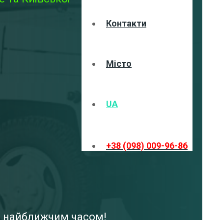
Контакти
Місто
UA
+38 (098) 009-96-86
ми найближчим часом!