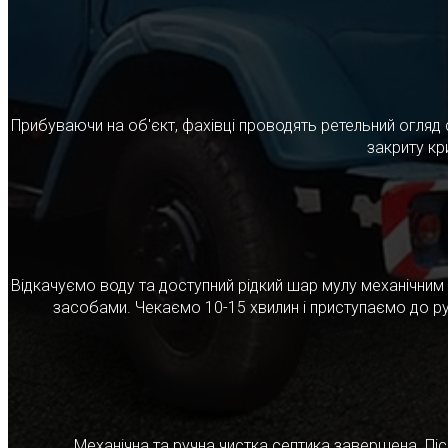
Прибуваючи на об'єкт, фахівці проводять ретельний огляд 
закриту кр
Відкачуємо воду та доступний рідкий шар мулу механічни
засобами. Чекаємо 10-15 хвилин і приступаємо до ру
Механічна та ручна чистка септика завершена. Післ