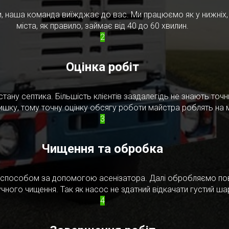
, наша команда виїжджає до вас. Ми працюємо як у нижніх, т
міста, як правило, займає від 40 до 60 хвилин.
2
Оцінка робіт
стану септика. Більшість клієнтів заздалегідь не знають то
ишку, тому точну оцінку обсягу роботи майстра роблять на м
3
Чищення та обробка
м способом за допомогою асенізатора. Далі обробляємо по
чного чищення. Так як насос не здатний відкачати густий ш
4