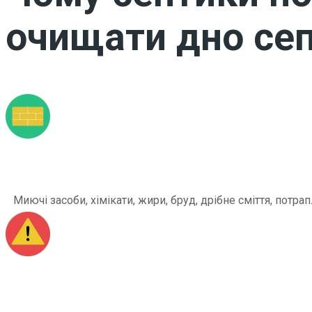
очищати дно сеп
Миючі засоби, хімікати, жири, бруд, дрібне сміття, по