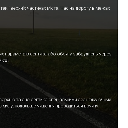
ак і верхніх частинах міста. Час на дорогу в межах
чних параметрів септика або обсягу забруднень через
ісці.
верхню та дно септика спеціальними дезінфікуючими
ар мулу, подальше чищення проводиться вручну.