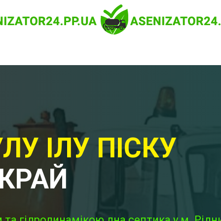
ЛУ ІЛУ ПІСКУ
 КРАЙ
та гідродинамікою дна септика у м. Рідн