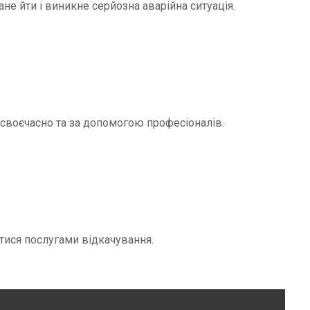
не йти і виникне серйозна аварійна ситуація.
и своєчасно та за допомогою професіоналів.
тися послугами відкачування.