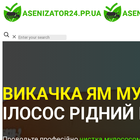
✕
ВИКАЧКА ЯМ МУ
ІЛОСОС РІДНИЙ
Проводьте професійно
чистка мулососом 