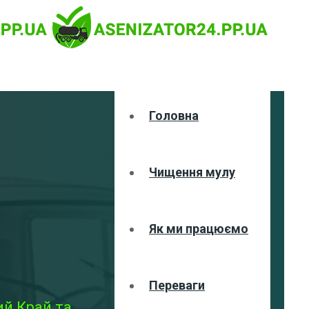
Головна
Чищення мулу
Як ми працюємо
Переваги
ий Край та