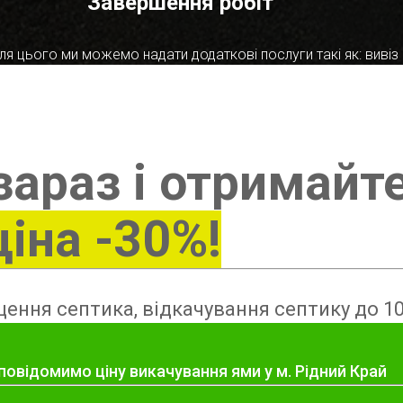
Завершення робіт
я цього ми можемо надати додаткові послуги такі як: вивіз в
зараз і отримайт
ціна -30%!
ення септика, відкачування септику до 10
повідомимо ціну викачування ями у м. Рідний Край