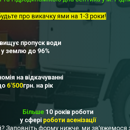
будьте про викачку ями на 1-3 роки!
вищує пропуск води
у землю до 96%
омія на відкачуванні
до
6'500
грн. на рік
Більше
10 років роботи
у сфері
роботи асенізації
ай? Заповніть форму нижче, ми зв'яжемос