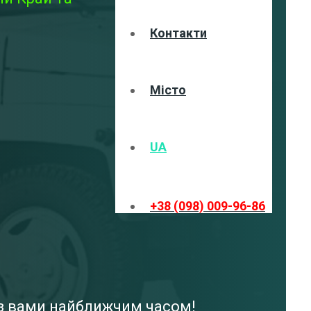
Контакти
Місто
UA
+38 (098) 009-96-86
я з вами найближчим часом!