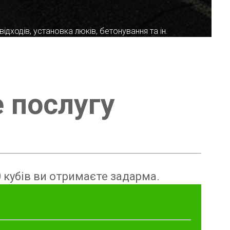
ідходів, установка люків, бетонування та ін.
е послугу
 кубів ви отримаєте задарма.