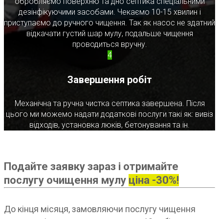
обробляємо поверхню та дно септика спеціальними
дезінфікуючими засобами. Чекаємо 10-15 хвилин і
приступаємо до ручного чищення. Так як насос не здатний
відкачати густий шар мулу, подальше чищення
проводиться вручну.
4
Завершення робіт
Механічна та ручна чистка септика завершена. Після
цього ми можемо надати додаткові послуги такі як: вивіз
відходів, установка люків, бетонування та ін.
Подайте заявку зараз і отримайте
послугу очищення мулу
ціна -30%!
До кінця місяця, замовляючи послугу чищення