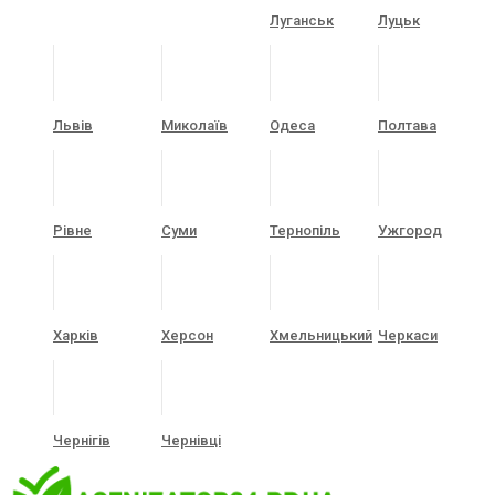
Луганськ
Луцьк
Львів
Миколаїв
Одеса
Полтава
Рівне
Суми
Тернопіль
Ужгород
Харків
Херсон
Хмельницький
Черкаси
Чернігів
Чернівці