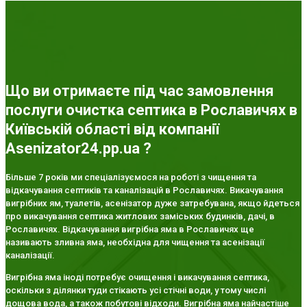
Що ви отримаєте під час замовлення
послуги очистка септика в Рославичях в
Київській області від компанії
Asenizator24.pp.ua ?
Більше 7 років ми спеціалізуємося на роботі з чищення та
відкачування септиків та каналізацій в Рославичях. Викачування
вигрібних ям, туалетів, асенізатор дуже затребувана, якщо йдеться
про викачування септика житлових заміських будинків, дачі, в
Рославичях. Відкачування вигрібна яма в Рославичях ще
називають зливна яма, необхідна для чищення та асенізації
каналізації.
Вигрібна яма іноді потребує очищення і викачування септика,
оскільки з ділянки туди стікають усі стічні води, у тому числі
дощова вода, а також побутові відходи. Вигрібна яма найчастіше