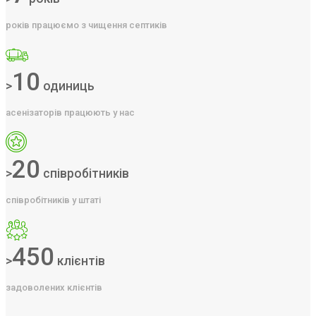
років працюємо з чищення септиків
10
>
одиниць
асенізаторів працюють у нас
20
>
співробітників
співробітників у штаті
450
>
клієнтів
задоволених клієнтів