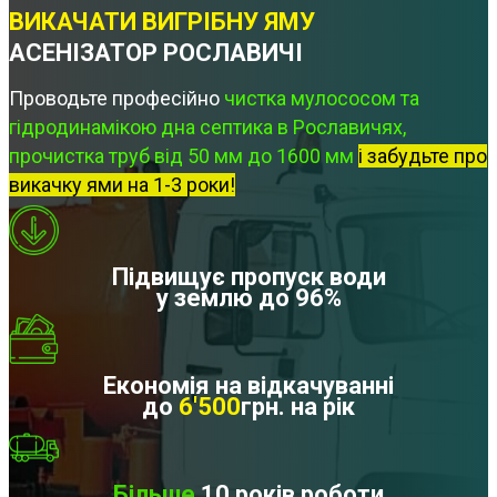
ВИКАЧАТИ ВИГРІБНУ ЯМУ
АСЕНІЗАТОР РОСЛАВИЧІ
Проводьте професійно
чистка мулососом та
гідродинамікою дна септика в Рославичях,
прочистка труб від 50 мм до 1600 мм
і забудьте про
викачку ями на 1-3 роки!
Підвищує пропуск води
у землю до 96%
Економія на відкачуванні
до
6'500
грн. на рік
Більше
10 років роботи