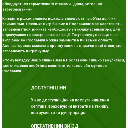
обладнується герметично зі стінками і дном, ретельно
забетонованими.
Кількість рідких зливних відходів впливають на об'єм ділянки
зливної ями. Оскільки вигрібні ями в Рославичях має властивість
заповнюватися, виникає необхідність у виклику асенізатора, для
відкачування та очищення каналізації. Таку послугу викачування
вигрібних ям Рославичі можна замовити в Київській області.
Асенізаторська машина в оренду повинна відкачати всі стоки, що
заповнюють вигрібну яму.
У тому випадку, якщо зливна яма в Рославичях сильно замулилася,
для очищення необхідна наявність, илиссос або мулосос
Рославичі.
ДОСТУПНІ ЦІНИ
У нас доступні ціни на послуги чищення
септика, враховуючи витрати на техніку,
інструменти та ручну працю.
ОПЕРАТИВНИЙ ВИЇЗД