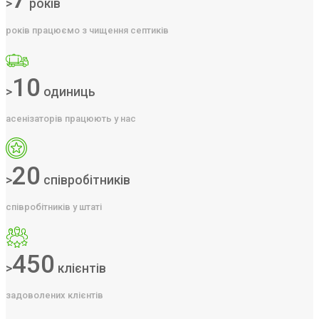
>
років
років працюємо з чищення септиків
10
>
одиниць
асенізаторів працюють у нас
20
>
співробітників
співробітників у штаті
450
>
клієнтів
задоволених клієнтів