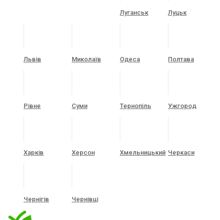
Луганськ
Луцьк
Львів
Миколаїв
Одеса
Полтава
Рівне
Суми
Тернопіль
Ужгород
Харків
Херсон
Хмельницький
Черкаси
Чернігів
Чернівці