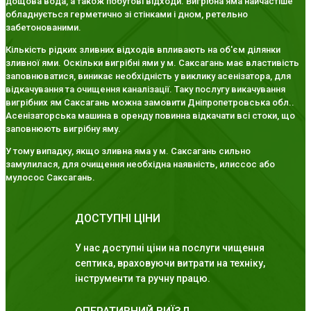
дощова вода, а також побутові відходи. Вигрібна яма найчастіше
обладнується герметично зі стінками і дном, ретельно
забетонованими.
Кількість рідких зливних відходів впливають на об'єм ділянки
зливної ями. Оскільки вигрібні ями у м. Саксагань має властивість
заповнюватися, виникає необхідність у виклику асенізатора, для
відкачування та очищення каналізації. Таку послугу викачування
вигрібних ям Саксагань можна замовити Дніпропетровська обл..
Асенізаторська машина в оренду повинна відкачати всі стоки, що
заповнюють вигрібну яму.
У тому випадку, якщо зливна яма у м. Саксагань сильно
замулилася, для очищення необхідна наявність, илиссос або
мулосос Саксагань.
ДОСТУПНІ ЦІНИ
У нас доступні ціни на послуги чищення
септика, враховуючи витрати на техніку,
інструменти та ручну працю.