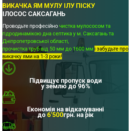
ВИКАЧКА ЯМ МУЛУ ІЛУ ПІСКУ
ІЛОСОС САКСАГАНЬ
Проводьте професійно
чистка мулососом та
гідродинамікою дна септика у м. Саксагань та
Дніпропетровської області,
прочистка труб від 50 мм до 1600 мм
і забудьте про
викачку ями на 1-3 роки!
Підвищує пропуск води
у землю до 96%
Економія на відкачуванні
до
6'500
грн. на рік