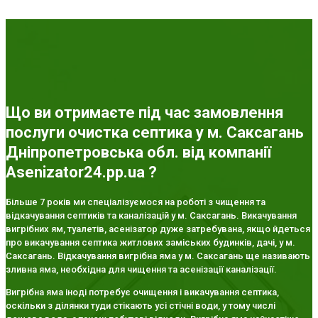
Що ви отримаєте під час замовлення
послуги очистка септика у м. Саксагань
Дніпропетровська обл. від компанії
Asenizator24.pp.ua ?
Більше 7 років ми спеціалізуємося на роботі з чищення та
відкачування септиків та каналізацій у м. Саксагань. Викачування
вигрібних ям, туалетів, асенізатор дуже затребувана, якщо йдеться
про викачування септика житлових заміських будинків, дачі, у м.
Саксагань. Відкачування вигрібна яма у м. Саксагань ще називають
зливна яма, необхідна для чищення та асенізації каналізації.
Вигрібна яма іноді потребує очищення і викачування септика,
оскільки з ділянки туди стікають усі стічні води, у тому числі