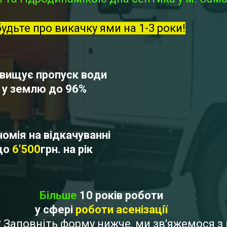
будьте про викачку ями на 1-3 роки!
вищує пропуск води
у землю до 96%
омія на відкачуванні
до
6'500
грн. на рік
Більше
10 років роботи
у сфері
роботи асенізації
е? Заповніть форму нижче, ми зв'яжемося 