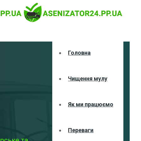
Головна
Чищення мулу
Як ми працюємо
Переваги
рське та