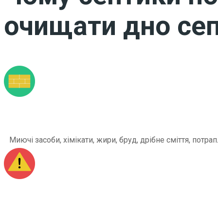
очищати дно сеп
Миючі засоби, хімікати, жири, бруд, дрібне сміття, по