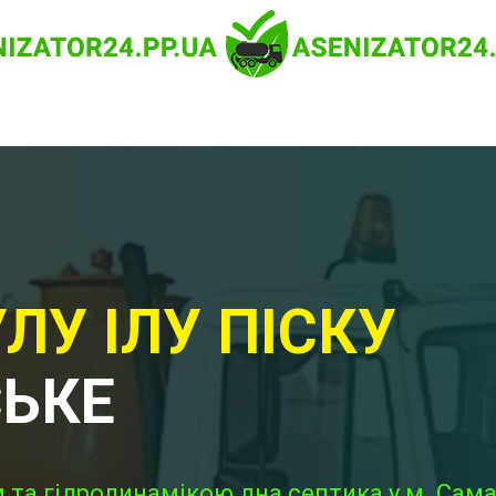
ЛУ ІЛУ ПІСКУ
СЬКЕ
 та гідродинамікою дна септика у м. Сама