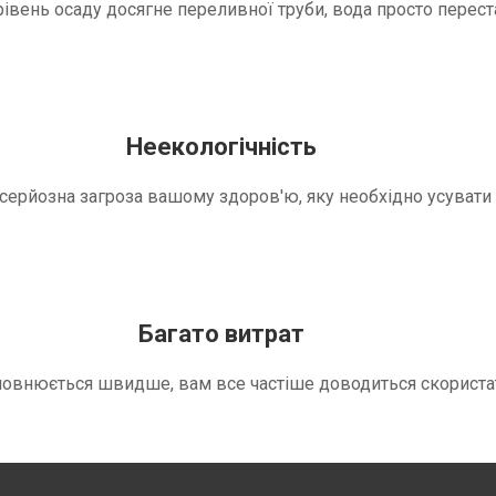
вень осаду досягне переливної труби, вода просто переста
Неекологічність
е серйозна загроза вашому здоров'ю, яку необхідно усуват
Багато витрат
повнюється швидше, вам все частіше доводиться скориста