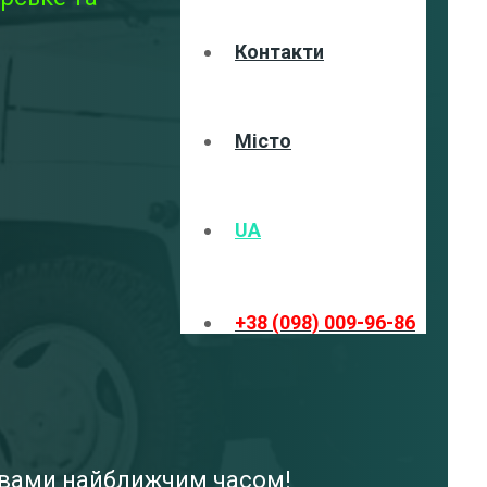
Контакти
Місто
UA
+38 (098) 009-96-86
з вами найближчим часом!