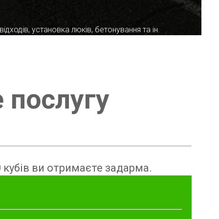
ідходів, установка люків, бетонування та ін.
е послугу
 кубів ви отримаєте задарма.