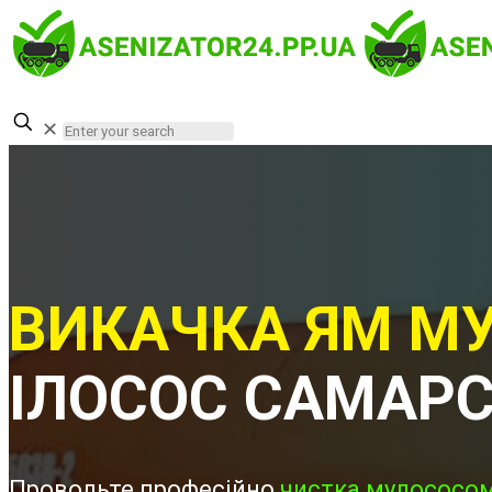
✕
ВИКАЧКА ЯМ МУ
ІЛОСОС САМАР
Проводьте професійно
чистка мулососом