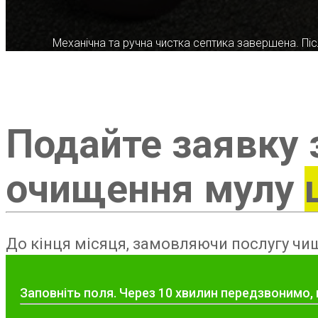
Механічна та ручна чистка септика завершена. Післ
Подайте заявку 
очищення мулу
До кінця місяця, замовляючи послугу чищ
Заповніть поля. Через 10 хвилин передзвонимо,