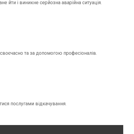
не йти і виникне серйозна аварійна ситуація.
и своєчасно та за допомогою професіоналів.
тися послугами відкачування.