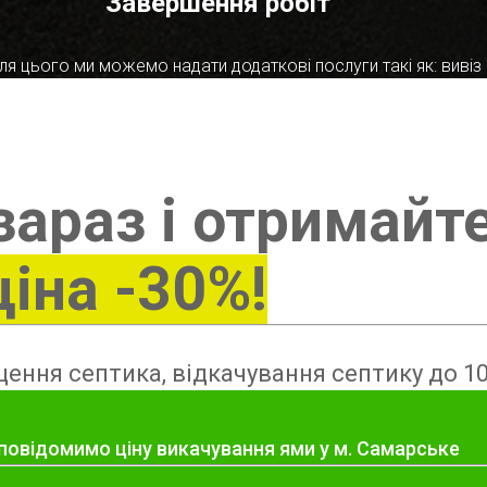
Завершення робіт
я цього ми можемо надати додаткові послуги такі як: вивіз в
зараз і отримайт
ціна -30%!
ення септика, відкачування септику до 10
 повідомимо ціну викачування ями у м. Самарське