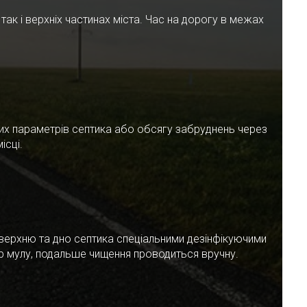
ак і верхніх частинах міста. Час на дорогу в межах
чних параметрів септика або обсягу забруднень через
ісці.
верхню та дно септика спеціальними дезінфікуючими
ар мулу, подальше чищення проводиться вручну.