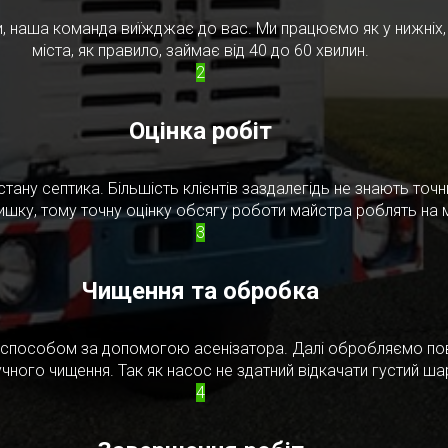
, наша команда виїжджає до вас. Ми працюємо як у нижніх, т
міста, як правило, займає від 40 до 60 хвилин.
2
Оцінка робіт
стану септика. Більшість клієнтів заздалегідь не знають то
ишку, тому точну оцінку обсягу роботи майстра роблять на м
3
Чищення та обробка
м способом за допомогою асенізатора. Далі обробляємо по
чного чищення. Так як насос не здатний відкачати густий ш
4