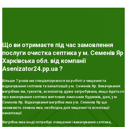
Що ви отримаєте під час замовлення
послуги очистка септика у м. Семенів Яр
Харківська обл. від компанії
Asenizator24.pp.ua ?
Більше 7 років ми спеціалізуємося на роботі з чищення та
відкачування септиків та каналізацій у м. Семенів Яр. Викачування
вигрібних ям, туалетів, асенізатор дуже затребувана, якщо йдеться
про викачування септика житлових заміських будинків, дачі, у м.
Семенів Яр. Відкачування вигрібна яма у м. Семенів Яр ще
називають зливна яма, необхідна для чищення та асенізації
каналізації.
Вигрібна яма іноді потребує очищення і викачування септика,