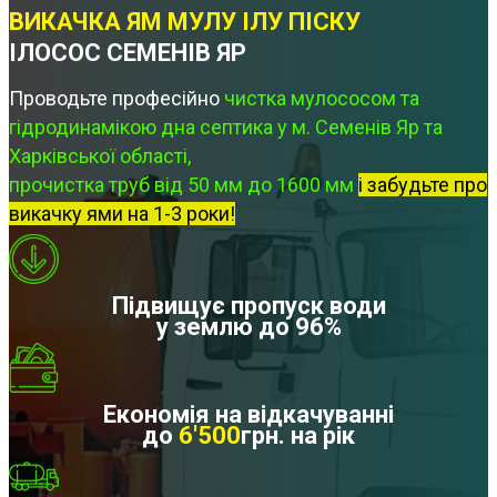
ВИКАЧКА ЯМ МУЛУ ІЛУ ПІСКУ
ІЛОСОС СЕМЕНІВ ЯР
Проводьте професійно
чистка мулососом та
гідродинамікою дна септика у м. Семенів Яр та
Харківської області,
прочистка труб від 50 мм до 1600 мм
і забудьте про
викачку ями на 1-3 роки!
Підвищує пропуск води
у землю до 96%
Економія на відкачуванні
до
6'500
грн. на рік