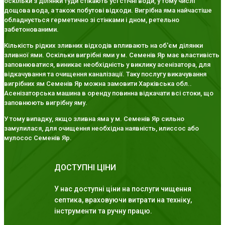
оскільки з ділянки туди стікають усі стічні води, у тому числі
дощова вода, а також побутові відходи. Вигрібна яма найчастіше
обладнується герметично зі стінками і дном, ретельно
забетонованими.
Кількість рідких зливних відходів впливають на об'єм ділянки
зливної ями. Оскільки вигрібні ями у м. Семенів Яр має властивість
заповнюватися, виникає необхідність у виклику асенізатора, для
відкачування та очищення каналізації. Таку послугу викачування
вигрібних ям Семенів Яр можна замовити Харківська обл..
Асенізаторська машина в оренду повинна відкачати всі стоки, що
заповнюють вигрібну яму.
У тому випадку, якщо зливна яма у м. Семенів Яр сильно
замулилася, для очищення необхідна наявність, илиссос або
мулосос Семенів Яр.
ДОСТУПНІ ЦІНИ
У нас доступні ціни на послуги чищення
септика, враховуючи витрати на техніку,
інструменти та ручну працю.