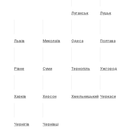
Луганськ
Луцьк
Львів
Миколаїв
Одеса
Полтава
Рівне
Суми
Тернопіль
Ужгород
Харків
Херсон
Хмельницький
Черкаси
Чернігів
Чернівці