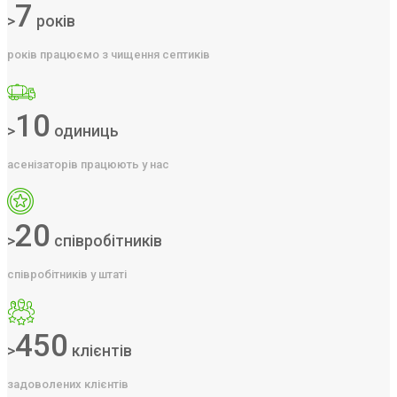
7
>
років
років працюємо з чищення септиків
10
>
одиниць
асенізаторів працюють у нас
20
>
співробітників
співробітників у штаті
450
>
клієнтів
задоволених клієнтів