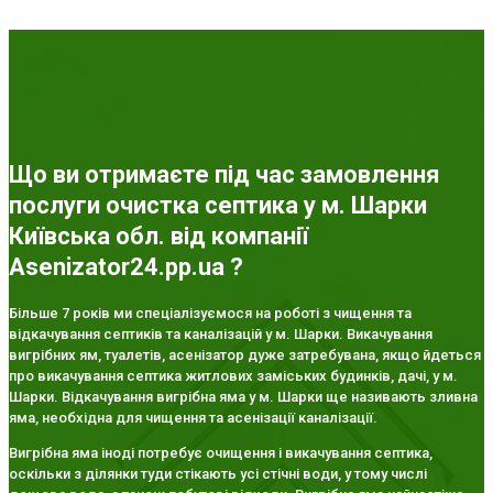
Що ви отримаєте під час замовлення
послуги очистка септика у м. Шарки
Київська обл. від компанії
Asenizator24.pp.ua ?
Більше 7 років ми спеціалізуємося на роботі з чищення та
відкачування септиків та каналізацій у м. Шарки. Викачування
вигрібних ям, туалетів, асенізатор дуже затребувана, якщо йдеться
про викачування септика житлових заміських будинків, дачі, у м.
Шарки. Відкачування вигрібна яма у м. Шарки ще називають зливна
яма, необхідна для чищення та асенізації каналізації.
Вигрібна яма іноді потребує очищення і викачування септика,
оскільки з ділянки туди стікають усі стічні води, у тому числі