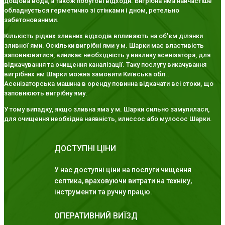
дощова вода, а також побутові відходи. Вигрібна яма найчастіше
обладнується герметично зі стінками і дном, ретельно
забетонованими.
Кількість рідких зливних відходів впливають на об'єм ділянки
зливної ями. Оскільки вигрібні ями у м. Шарки має властивість
заповнюватися, виникає необхідність у виклику асенізатора, для
відкачування та очищення каналізації. Таку послугу викачування
вигрібних ям Шарки можна замовити Київська обл..
Асенізаторська машина в оренду повинна відкачати всі стоки, що
заповнюють вигрібну яму.
У тому випадку, якщо зливна яма у м. Шарки сильно замулилася,
для очищення необхідна наявність, илиссос або мулосос Шарки.
ДОСТУПНІ ЦІНИ
У нас доступні ціни на послуги чищення
септика, враховуючи витрати на техніку,
інструменти та ручну працю.
ОПЕРАТИВНИЙ ВИЇЗД