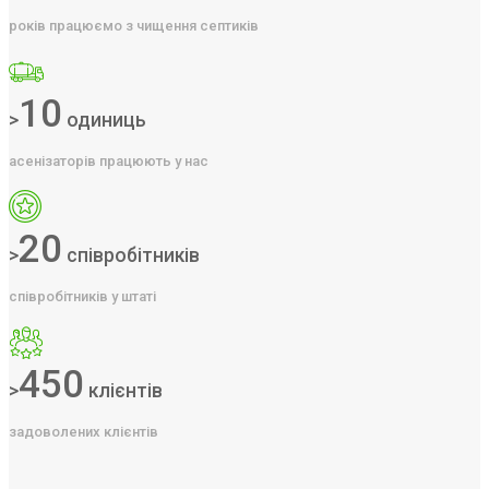
років працюємо з чищення септиків
10
>
одиниць
асенізаторів працюють у нас
20
>
співробітників
співробітників у штаті
450
>
клієнтів
задоволених клієнтів