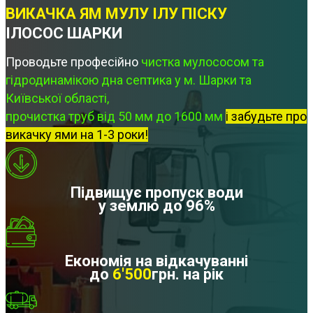
ВИКАЧКА ЯМ МУЛУ ІЛУ ПІСКУ
ІЛОСОС ШАРКИ
Проводьте професійно
чистка мулососом та
гідродинамікою дна септика у м. Шарки та
Київської області,
прочистка труб від 50 мм до 1600 мм
і забудьте про
викачку ями на 1-3 роки!
Підвищує пропуск води
у землю до 96%
Економія на відкачуванні
до
6'500
грн. на рік