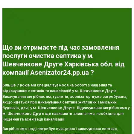
Що ви отримаєте під час замовлення
послуги очистка септика у м.
Шевченкове Друге Харківська обл. від
компанії Asenizator24.pp.ua ?
Більше 7 років ми спеціалізуємося на роботі з чищення та
відкачування септиків та каналізацій у м. Шевченкове Друге.
Викачування вигрібних ям, туалетів, асенізатор дуже затребувана,
якщо йдеться про викачування септика житлових заміських
будинків, дачі, у м. Шевченкове Друге. Відкачування вигрібна яма у
м. Шевченкове Друге ще називають зливна яма, необхідна для
чищення та асенізації каналізації.
Вигрібна яма іноді потребує очищення і викачування септика,