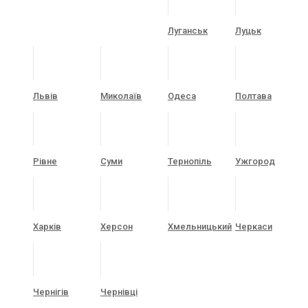
Луганськ
Луцьк
Львів
Миколаїв
Одеса
Полтава
Рівне
Суми
Тернопіль
Ужгород
Харків
Херсон
Хмельницький
Черкаси
Чернігів
Чернівці