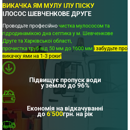
ВИКАЧКА ЯМ МУЛУ ІЛУ ПІСКУ
ІЛОСОС ШЕВЧЕНКОВЕ ДРУГЕ
Проводьте професійно
чистка мулососом та
гідродинамікою дна септика у м. Шевченкове
Друге та Харківської області,
прочистка труб від 50 мм до 1600 мм
і забудьте про
викачку ями на 1-3 роки!
Підвищує пропуск води
у землю до 96%
Економія на відкачуванні
до
6'500
грн. на рік