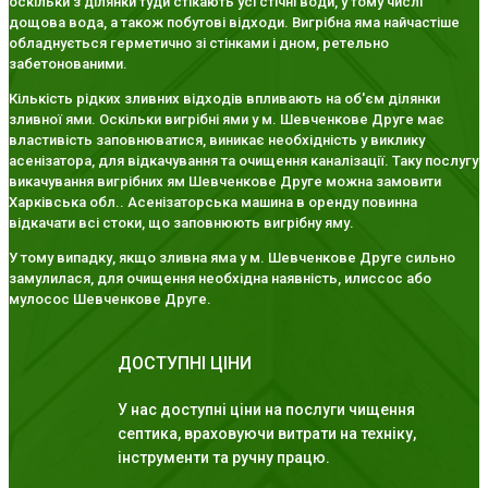
оскільки з ділянки туди стікають усі стічні води, у тому числі
дощова вода, а також побутові відходи. Вигрібна яма найчастіше
обладнується герметично зі стінками і дном, ретельно
забетонованими.
Кількість рідких зливних відходів впливають на об'єм ділянки
зливної ями. Оскільки вигрібні ями у м. Шевченкове Друге має
властивість заповнюватися, виникає необхідність у виклику
асенізатора, для відкачування та очищення каналізації. Таку послугу
викачування вигрібних ям Шевченкове Друге можна замовити
Харківська обл.. Асенізаторська машина в оренду повинна
відкачати всі стоки, що заповнюють вигрібну яму.
У тому випадку, якщо зливна яма у м. Шевченкове Друге сильно
замулилася, для очищення необхідна наявність, илиссос або
мулосос Шевченкове Друге.
ДОСТУПНІ ЦІНИ
У нас доступні ціни на послуги чищення
септика, враховуючи витрати на техніку,
інструменти та ручну працю.