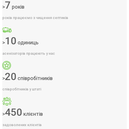
7
>
років
років працюємо з чищення септиків
10
>
одиниць
асенізаторів працюють у нас
20
>
співробітників
співробітників у штаті
450
>
клієнтів
задоволених клієнтів