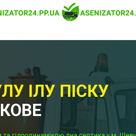
ЛУ ІЛУ ПІСКУ
НКОВЕ
 та гідродинамікою дна септика у м. Шев