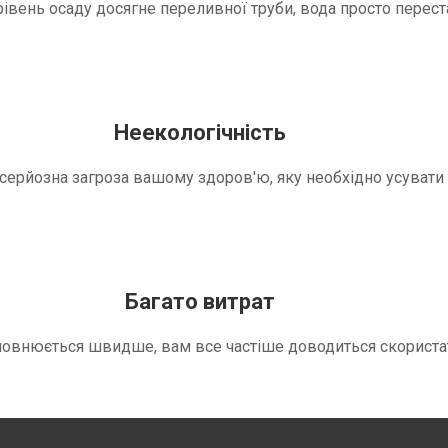
вень осаду досягне переливної труби, вода просто переста
Неекологічність
е серйозна загроза вашому здоров'ю, яку необхідно усуват
Багато витрат
повнюється швидше, вам все частіше доводиться скориста