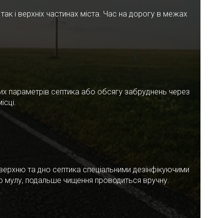
ак і верхніх частинах міста. Час на дорогу в межах
чних параметрів септика або обсягу забруднень через
ісці.
верхню та дно септика спеціальними дезінфікуючими
ар мулу, подальше чищення проводиться вручну.