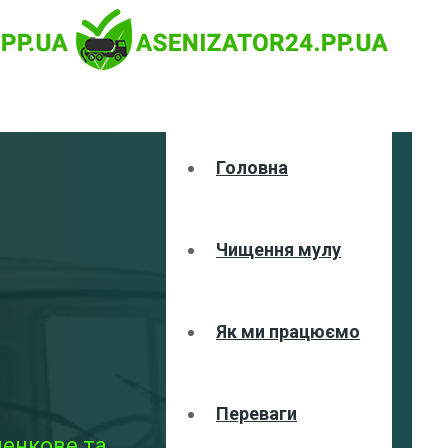
Головна
Чищення мулу
Як ми працюємо
Переваги
ченкове та