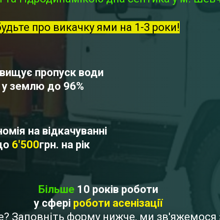
будьте про викачку ями на 1-3 роки!
вищує пропуск води
у землю до 96%
омія на відкачуванні
до
6'500
грн. на рік
Більше
10 років роботи
у сфері
роботи асенізації
ве? Заповніть форму нижче, ми зв'яжемос