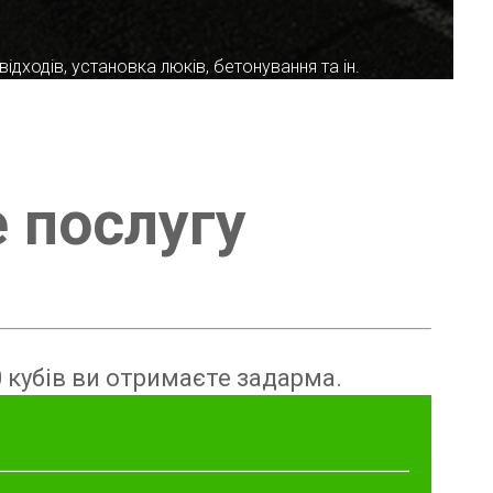
ідходів, установка люків, бетонування та ін.
е послугу
 кубів ви отримаєте задарма.