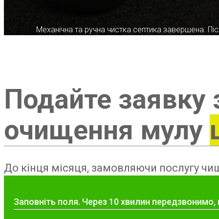
Механічна та ручна чистка септика завершена. Післ
Подайте заявку 
очищення мулу
До кінця місяця, замовляючи послугу чищ
Заповніть поля. Через 10 хвилин передзвонимо,