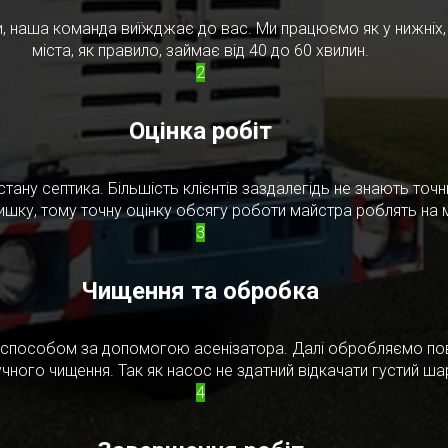
, наша команда виїжджає до вас. Ми працюємо як у нижніх, т
міста, як правило, займає від 40 до 60 хвилин.
2
Оцінка робіт
стану септика. Більшість клієнтів заздалегідь не знають то
ишку, тому точну оцінку обсягу роботи майстра роблять на м
3
Чищення та обробка
м способом за допомогою асенізатора. Далі обробляємо по
чного чищення. Так як насос не здатний відкачати густий ш
4