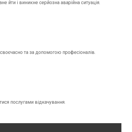
не йти і виникне серйозна аварійна ситуація.
и своєчасно та за допомогою професіоналів.
тися послугами відкачування.