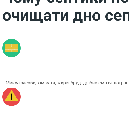
очищати дно сеп
Миючі засоби, хімікати, жири, бруд, дрібне сміття, по