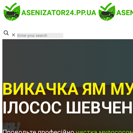
✕
ВИКАЧКА ЯМ МУ
ІЛОСОС ШЕВЧЕ
Проводьте професійно
чистка мулососом