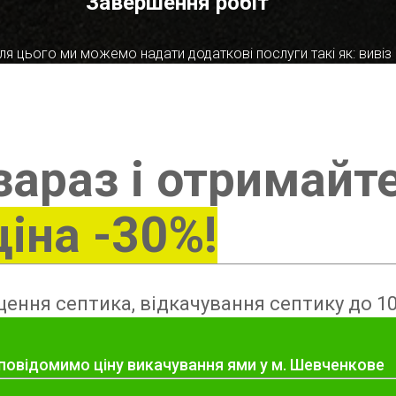
Завершення робіт
я цього ми можемо надати додаткові послуги такі як: вивіз в
зараз і отримайт
ціна -30%!
ення септика, відкачування септику до 10
 повідомимо ціну викачування ями у м. Шевченкове