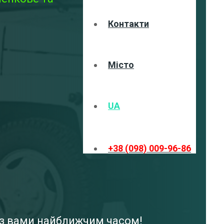
Контакти
Місто
UA
+38 (098) 009-96-86
я з вами найближчим часом!