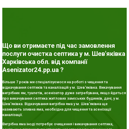
Що ви отримаєте під час замовлення
послуги очистка септика у м. Шев'яківка
Харківська обл. від компанії
Asenizator24.pp.ua ?
Більше 7 років ми спеціалізуємося на роботі з чищення та
відкачування септиків та каналізацій у м. Шев'яківка. Викачування
вигрібних ям, туалетів, асенізатор дуже затребувана, якщо йдеться
про викачування септика житлових заміських будинків, дачі, у м.
Шев'яківка. Відкачування вигрібна яма у м. Шев'яківка ще
називають зливна яма, необхідна для чищення та асенізації
каналізації.
Вигрібна яма іноді потребує очищення і викачування септика,