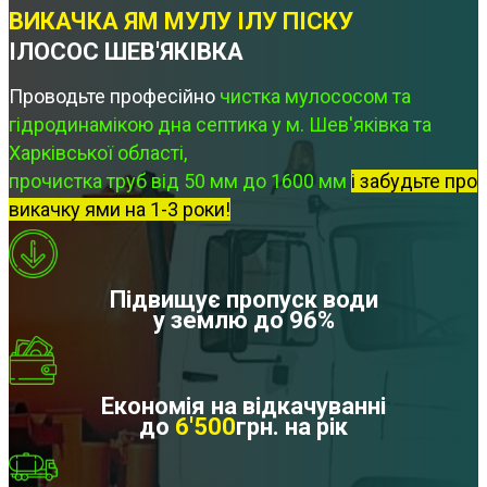
ВИКАЧКА ЯМ МУЛУ ІЛУ ПІСКУ
ІЛОСОС ШЕВ'ЯКІВКА
Проводьте професійно
чистка мулососом та
гідродинамікою дна септика у м. Шев'яківка та
Харківської області,
прочистка труб від 50 мм до 1600 мм
і забудьте про
викачку ями на 1-3 роки!
Підвищує пропуск води
у землю до 96%
Економія на відкачуванні
до
6'500
грн. на рік