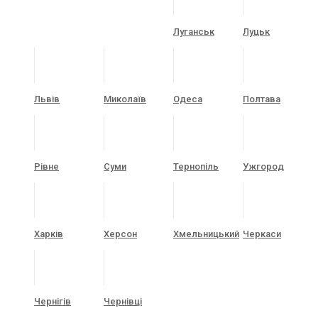
Луганськ
Луцьк
Львів
Миколаїв
Одеса
Полтава
Рівне
Суми
Тернопіль
Ужгород
Харків
Херсон
Хмельницький
Черкаси
Чернігів
Чернівці