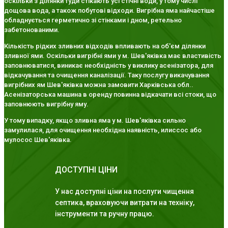
оскільки з ділянки туди стікають усі стічні води, у тому числі
дощова вода, а також побутові відходи. Вигрібна яма найчастіше
обладнується герметично зі стінками і дном, ретельно
забетонованими.
Кількість рідких зливних відходів впливають на об'єм ділянки
зливної ями. Оскільки вигрібні ями у м. Шев'яківка має властивість
заповнюватися, виникає необхідність у виклику асенізатора, для
відкачування та очищення каналізації. Таку послугу викачування
вигрібних ям Шев'яківка можна замовити Харківська обл..
Асенізаторська машина в оренду повинна відкачати всі стоки, що
заповнюють вигрібну яму.
У тому випадку, якщо зливна яма у м. Шев'яківка сильно
замулилася, для очищення необхідна наявність, илиссос або
мулосос Шев'яківка.
ДОСТУПНІ ЦІНИ
У нас доступні ціни на послуги чищення
септика, враховуючи витрати на техніку,
інструменти та ручну працю.