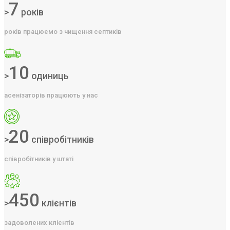
7
>
років
років працюємо з чищення септиків
10
>
одиниць
асенізаторів працюють у нас
20
>
співробітників
співробітників у штаті
450
>
клієнтів
задоволених клієнтів