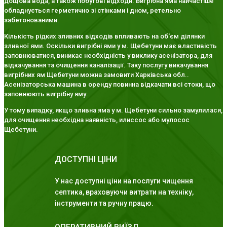
дощова вода, а також побутові відходи. Вигрібна яма найчастіше
обладнується герметично зі стінками і дном, ретельно
забетонованими.
Кількість рідких зливних відходів впливають на об'єм ділянки
зливної ями. Оскільки вигрібні ями у м. Щебетуни має властивість
заповнюватися, виникає необхідність у виклику асенізатора, для
відкачування та очищення каналізації. Таку послугу викачування
вигрібних ям Щебетуни можна замовити Харківська обл..
Асенізаторська машина в оренду повинна відкачати всі стоки, що
заповнюють вигрібну яму.
У тому випадку, якщо зливна яма у м. Щебетуни сильно замулилася,
для очищення необхідна наявність, илиссос або мулосос
Щебетуни.
ДОСТУПНІ ЦІНИ
У нас доступні ціни на послуги чищення
септика, враховуючи витрати на техніку,
інструменти та ручну працю.