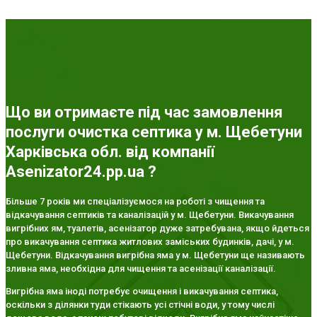
Що ви отримаєте під час замовлення
послуги очистка септика у м. Щебетуни
Харківська обл. від компанії
Asenizator24.pp.ua ?
Більше 7 років ми спеціалізуємося на роботі з чищення та
відкачування септиків та каналізацій у м. Щебетуни. Викачування
вигрібних ям, туалетів, асенізатор дуже затребувана, якщо йдеться
про викачування септика житлових заміських будинків, дачі, у м.
Щебетуни. Відкачування вигрібна яма у м. Щебетуни ще називають
зливна яма, необхідна для чищення та асенізації каналізації.
Вигрібна яма іноді потребує очищення і викачування септика,
оскільки з ділянки туди стікають усі стічні води, у тому числі