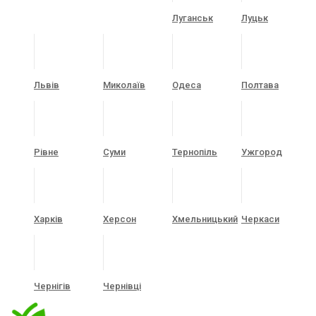
Луганськ
Луцьк
Львів
Миколаїв
Одеса
Полтава
Рівне
Суми
Тернопіль
Ужгород
Харків
Херсон
Хмельницький
Черкаси
Чернігів
Чернівці