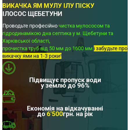
ВИКАЧКА ЯМ МУЛУ ІЛУ ПІСКУ
ІЛОСОС ЩЕБЕТУНИ
Проводьте професійно
чистка мулососом та
гідродинамікою дна септика у м. Щебетуни та
Харківської області,
прочистка труб від 50 мм до 1600 мм
і забудьте про
викачку ями на 1-3 роки!
Підвищує пропуск води
у землю до 96%
Економія на відкачуванні
до
6'500
грн. на рік