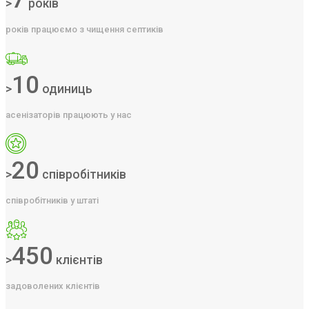
>
років
років працюємо з чищення септиків
10
>
одиниць
асенізаторів працюють у нас
20
>
співробітників
співробітників у штаті
450
>
клієнтів
задоволених клієнтів