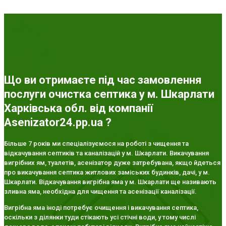
Що ви отримаєте під час замовлення
послуги очистка септика у м. Шкарлати
Харківська обл. від компанії
Asenizator24.pp.ua ?
Більше 7 років ми спеціалізуємося на роботі з чищення та
відкачування септиків та каналізацій у м. Шкарлати. Викачування
вигрібних ям, туалетів, асенізатор дуже затребувана, якщо йдеться
про викачування септика житлових заміських будинків, дачі, у м.
Шкарлати. Відкачування вигрібна яма у м. Шкарлати ще називають
зливна яма, необхідна для чищення та асенізації каналізації.
Вигрібна яма іноді потребує очищення і викачування септика,
оскільки з ділянки туди стікають усі стічні води, у тому числі