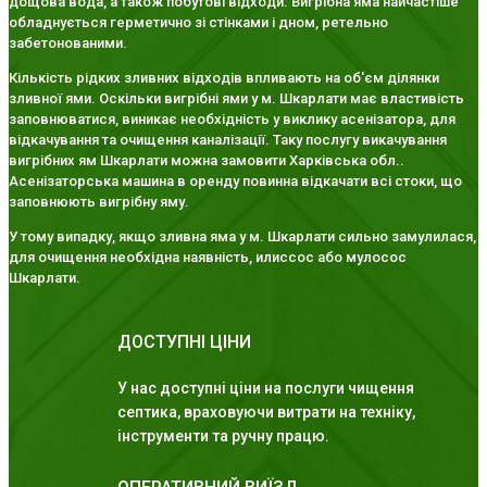
дощова вода, а також побутові відходи. Вигрібна яма найчастіше
обладнується герметично зі стінками і дном, ретельно
забетонованими.
Кількість рідких зливних відходів впливають на об'єм ділянки
зливної ями. Оскільки вигрібні ями у м. Шкарлати має властивість
заповнюватися, виникає необхідність у виклику асенізатора, для
відкачування та очищення каналізації. Таку послугу викачування
вигрібних ям Шкарлати можна замовити Харківська обл..
Асенізаторська машина в оренду повинна відкачати всі стоки, що
заповнюють вигрібну яму.
У тому випадку, якщо зливна яма у м. Шкарлати сильно замулилася,
для очищення необхідна наявність, илиссос або мулосос
Шкарлати.
ДОСТУПНІ ЦІНИ
У нас доступні ціни на послуги чищення
септика, враховуючи витрати на техніку,
інструменти та ручну працю.