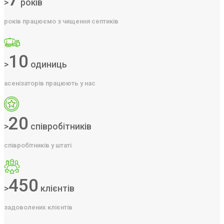
>
років
років працюємо з чищення септиків
10
>
одиниць
асенізаторів працюють у нас
20
>
співробітників
співробітників у штаті
450
>
клієнтів
задоволених клієнтів