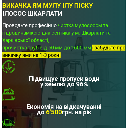
ВИКАЧКА ЯМ МУЛУ ІЛУ ПІСКУ
ІЛОСОС ШКАРЛАТИ
Проводьте професійно
чистка мулососом та
гідродинамікою дна септика у м. Шкарлати та
Харківської області,
прочистка труб від 50 мм до 1600 мм
і забудьте про
викачку ями на 1-3 роки!
Підвищує пропуск води
у землю до 96%
Економія на відкачуванні
до
6'500
грн. на рік