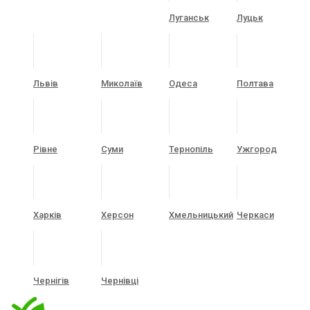
Луганськ
Луцьк
Львів
Миколаїв
Одеса
Полтава
Рівне
Суми
Тернопіль
Ужгород
Харків
Херсон
Хмельницький
Черкаси
Чернігів
Чернівці