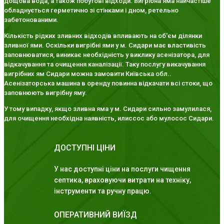
дощова вода, а також побутові відходи. Вигрібна яма найчастіше
обладнується герметично зі стінками і дном, ретельно
забетонованими.
Кількість рідких зливних відходів впливають на об'єм ділянки
зливної ями. Оскільки вигрібні ями у м. Сидари має властивість
заповнюватися, виникає необхідність у виклику асенізатора, для
відкачування та очищення каналізації. Таку послугу викачування
вигрібних ям Сидари можна замовити Київська обл..
Асенізаторська машина в оренду повинна відкачати всі стоки, що
заповнюють вигрібну яму.
У тому випадку, якщо зливна яма у м. Сидари сильно замулилася,
для очищення необхідна наявність, илиссос або мулосос Сидари.
ДОСТУПНІ ЦІНИ
У нас доступні ціни на послуги чищення
септика, враховуючи витрати на техніку,
інструменти та ручну працю.
ОПЕРАТИВНИЙ ВИЇЗД