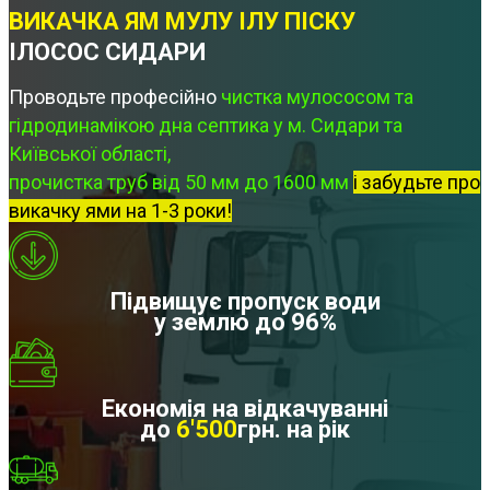
ВИКАЧКА ЯМ МУЛУ ІЛУ ПІСКУ
ІЛОСОС СИДАРИ
Проводьте професійно
чистка мулососом та
гідродинамікою дна септика у м. Сидари та
Київської області,
прочистка труб від 50 мм до 1600 мм
і забудьте про
викачку ями на 1-3 роки!
Підвищує пропуск води
у землю до 96%
Економія на відкачуванні
до
6'500
грн. на рік