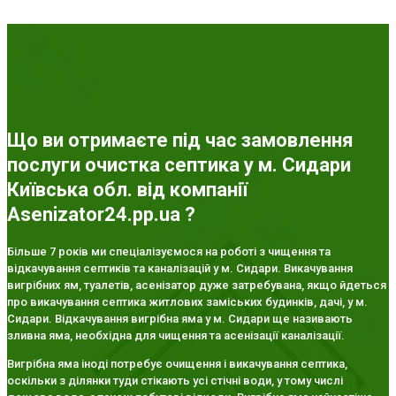
Що ви отримаєте під час замовлення
послуги очистка септика у м. Сидари
Київська обл. від компанії
Asenizator24.pp.ua ?
Більше 7 років ми спеціалізуємося на роботі з чищення та
відкачування септиків та каналізацій у м. Сидари. Викачування
вигрібних ям, туалетів, асенізатор дуже затребувана, якщо йдеться
про викачування септика житлових заміських будинків, дачі, у м.
Сидари. Відкачування вигрібна яма у м. Сидари ще називають
зливна яма, необхідна для чищення та асенізації каналізації.
Вигрібна яма іноді потребує очищення і викачування септика,
оскільки з ділянки туди стікають усі стічні води, у тому числі