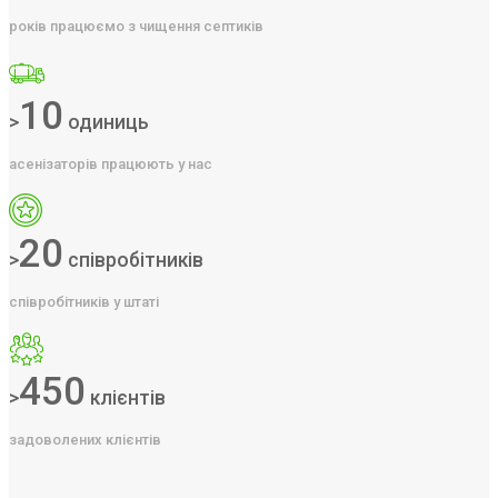
років працюємо з чищення септиків
10
>
одиниць
асенізаторів працюють у нас
20
>
співробітників
співробітників у штаті
450
>
клієнтів
задоволених клієнтів