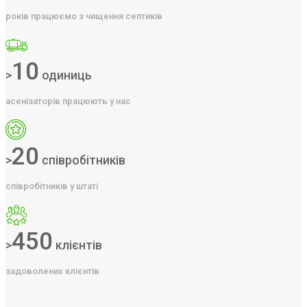
років працюємо з чищення септиків
10
>
одиниць
асенізаторів працюють у нас
20
>
співробітників
співробітників у штаті
450
>
клієнтів
задоволених клієнтів