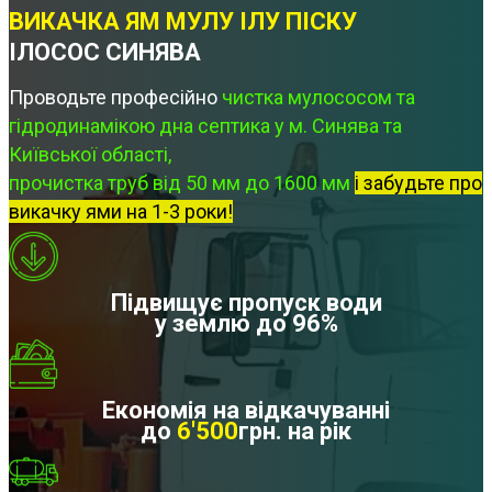
ВИКАЧКА ЯМ МУЛУ ІЛУ ПІСКУ
ІЛОСОС СИНЯВА
Проводьте професійно
чистка мулососом та
гідродинамікою дна септика у м. Синява та
Київської області,
прочистка труб від 50 мм до 1600 мм
і забудьте про
викачку ями на 1-3 роки!
Підвищує пропуск води
у землю до 96%
Економія на відкачуванні
до
6'500
грн. на рік