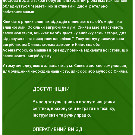
дощова вода, а також побутові відходи. Вигрібна яма найчастіше
обладнується герметично зі стінками і дном, ретельно
забетонованими.
Кількість рідких зливних відходів впливають на об'єм ділянки
зливної ями. Оскільки вигрібні ями у м. Синява має властивість
заповнюватися, виникає необхідність у виклику асенізатора, для
відкачування та очищення каналізації. Таку послугу викачування
вигрібних ям Синява можна замовити Київська обл..
Асенізаторська машина в оренду повинна відкачати всі стоки, що
заповнюють вигрібну яму.
У тому випадку, якщо зливна яма у м. Синява сильно замулилася,
для очищення необхідна наявність, илиссос або мулосос Синява.
ДОСТУПНІ ЦІНИ
У нас доступні ціни на послуги чищення
септика, враховуючи витрати на техніку,
інструменти та ручну працю.
ОПЕРАТИВНИЙ ВИЇЗД