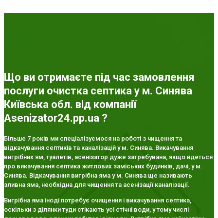
Що ви отримаєте під час замовлення
послуги очистка септика у м. Синява
Київська обл. від компанії
Asenizator24.pp.ua ?
Більше 7 років ми спеціалізуємося на роботі з чищення та
відкачування септиків та каналізацій у м. Синява. Викачування
вигрібних ям, туалетів, асенізатор дуже затребувана, якщо йдеться
про викачування септика житлових заміських будинків, дачі, у м.
Синява. Відкачування вигрібна яма у м. Синява ще називають
зливна яма, необхідна для чищення та асенізації каналізації.
Вигрібна яма іноді потребує очищення і викачування септика,
оскільки з ділянки туди стікають усі стічні води, у тому числі