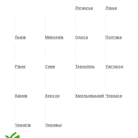
Луганськ
Луцьк
Львів
Миколаїв
Одеса
Полтава
Рівне
Суми
Тернопіль
Ужгород
Харків
Херсон
Хмельницький
Черкаси
Чернігів
Чернівці