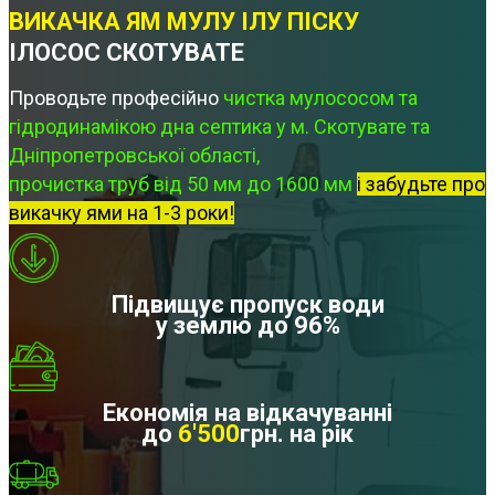
ВИКАЧКА ЯМ МУЛУ ІЛУ ПІСКУ
ІЛОСОС СКОТУВАТЕ
Проводьте професійно
чистка мулососом та
гідродинамікою дна септика у м. Скотувате та
Дніпропетровської області,
прочистка труб від 50 мм до 1600 мм
і забудьте про
викачку ями на 1-3 роки!
Підвищує пропуск води
у землю до 96%
Економія на відкачуванні
до
6'500
грн. на рік