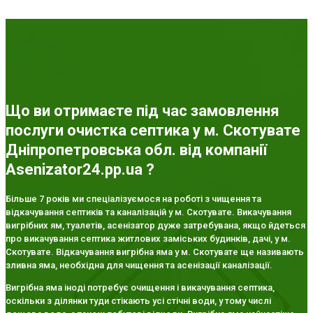
Що ви отримаєте під час замовлення
послуги очистка септика у м. Скотувате
Дніпропетровська обл. від компанії
Asenizator24.pp.ua ?
Більше 7 років ми спеціалізуємося на роботі з чищення та
відкачування септиків та каналізацій у м. Скотувате. Викачування
вигрібних ям, туалетів, асенізатор дуже затребувана, якщо йдеться
про викачування септика житлових заміських будинків, дачі, у м.
Скотувате. Відкачування вигрібна яма у м. Скотувате ще називають
зливна яма, необхідна для чищення та асенізації каналізації.
Вигрібна яма іноді потребує очищення і викачування септика,
оскільки з ділянки туди стікають усі стічні води, у тому числі