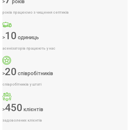
>
років
років працюємо з чищення септиків
10
>
одиниць
асенізаторів працюють у нас
20
>
співробітників
співробітників у штаті
450
>
клієнтів
задоволених клієнтів