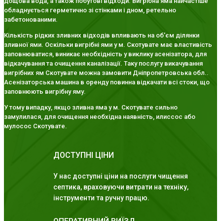
дощова вода, а також побутові відходи. Вигрібна яма найчастіше
обладнується герметично зі стінками і дном, ретельно
забетонованими.
Кількість рідких зливних відходів впливають на об'єм ділянки
зливної ями. Оскільки вигрібні ями у м. Скотувате має властивість
заповнюватися, виникає необхідність у виклику асенізатора, для
відкачування та очищення каналізації. Таку послугу викачування
вигрібних ям Скотувате можна замовити Дніпропетровська обл..
Асенізаторська машина в оренду повинна відкачати всі стоки, що
заповнюють вигрібну яму.
У тому випадку, якщо зливна яма у м. Скотувате сильно
замулилася, для очищення необхідна наявність, илиссос або
мулосос Скотувате.
ДОСТУПНІ ЦІНИ
У нас доступні ціни на послуги чищення
септика, враховуючи витрати на техніку,
інструменти та ручну працю.