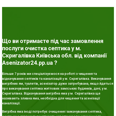
Що ви отримаєте під час замовлення
послуги очистка септика у м.
Скригалівка Київська обл. від компанії
Asenizator24.pp.ua ?
Більше 7 років ми спеціалізуємося на роботі з чищення та
відкачування септиків та каналізацій у м. Скригалівка. Викачування
вигрібних ям, туалетів, асенізатор дуже затребувана, якщо йдеться
про викачування септика житлових заміських будинків, дачі, у м.
Скригалівка. Відкачування вигрібна яма у м. Скригалівка ще
називають зливна яма, необхідна для чищення та асенізації
каналізації.
Вигрібна яма іноді потребує очищення і викачування септика,