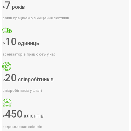
7
>
років
років працюємо з чищення септиків
10
>
одиниць
асенізаторів працюють у нас
20
>
співробітників
співробітників у штаті
450
>
клієнтів
задоволених клієнтів