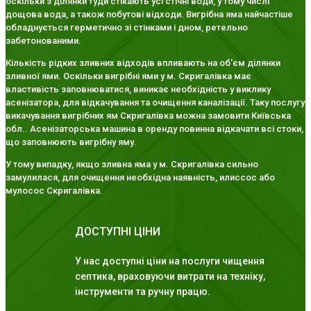
оскільки з ділянки туди стікають усі стічні води, у тому числі
дощова вода, а також побутові відходи. Вигрібна яма найчастіше
обладнується герметично зі стінками і дном, ретельно
забетонованими.
Кількість рідких зливних відходів впливають на об'єм ділянки
зливної ями. Оскільки вигрібні ями у м. Скригалівка має
властивість заповнюватися, виникає необхідність у виклику
асенізатора, для відкачування та очищення каналізації. Таку послугу
викачування вигрібних ям Скригалівка можна замовити Київська
обл.. Асенізаторська машина в оренду повинна відкачати всі стоки,
що заповнюють вигрібну яму.
У тому випадку, якщо зливна яма у м. Скригалівка сильно
замулилася, для очищення необхідна наявність, илиссос або
мулосос Скригалівка.
ДОСТУПНІ ЦІНИ
У нас доступні ціни на послуги чищення
септика, враховуючи витрати на техніку,
інструменти та ручну працю.