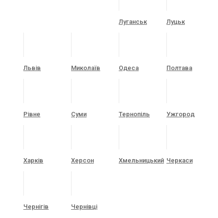
Луганськ
Луцьк
Львів
Миколаїв
Одеса
Полтава
Рівне
Суми
Тернопіль
Ужгород
Харків
Херсон
Хмельницький
Черкаси
Чернігів
Чернівці