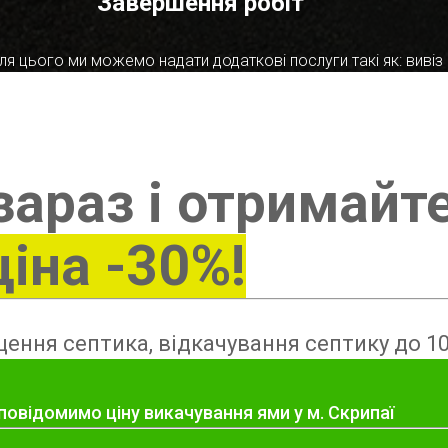
Завершення робіт
я цього ми можемо надати додаткові послуги такі як: вивіз в
зараз і отримайт
ціна -30%!
ення септика, відкачування септику до 10
повідомимо ціну викачування ями у м. Скрипаї