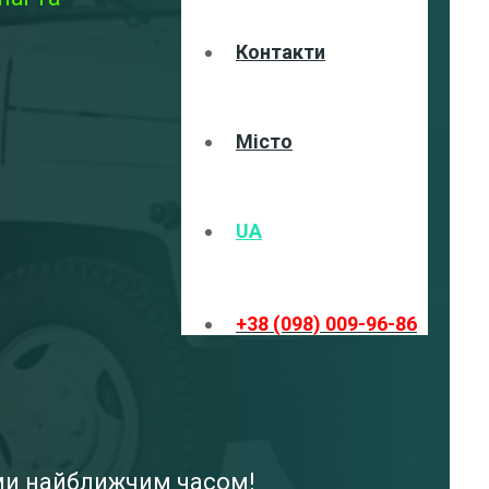
Контакти
Місто
UA
+38 (098) 009-96-86
ами найближчим часом!