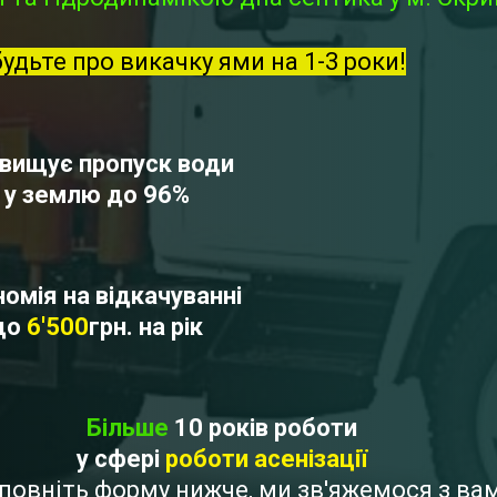
будьте про викачку ями на 1-3 роки!
вищує пропуск води
у землю до 96%
омія на відкачуванні
до
6'500
грн. на рік
Більше
10 років роботи
у сфері
роботи асенізації
Заповніть форму нижче, ми зв'яжемося з в