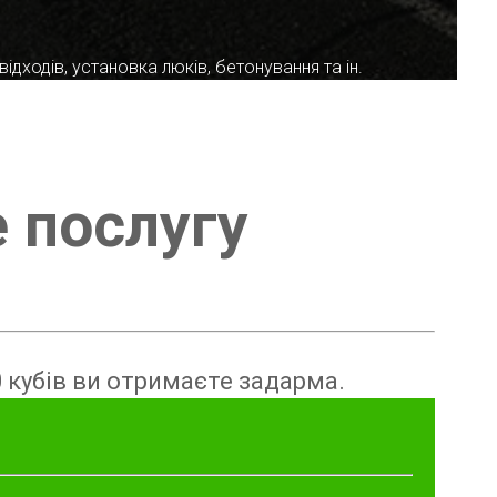
ідходів, установка люків, бетонування та ін.
е послугу
 кубів ви отримаєте задарма.