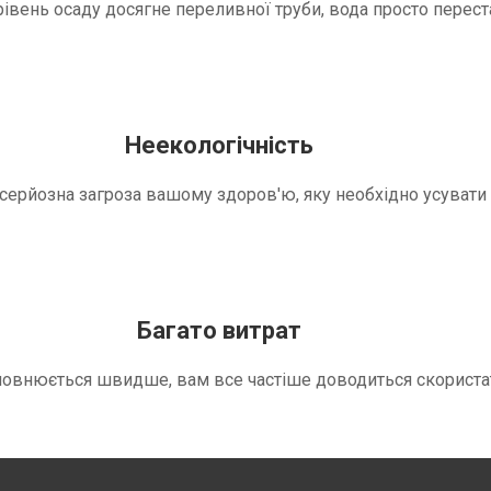
вень осаду досягне переливної труби, вода просто переста
Неекологічність
е серйозна загроза вашому здоров'ю, яку необхідно усуват
Багато витрат
повнюється швидше, вам все частіше доводиться скориста