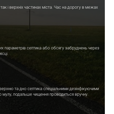
ак і верхніх частинах міста. Час на дорогу в межах
чних параметрів септика або обсягу забруднень через
ісці.
верхню та дно септика спеціальними дезінфікуючими
ар мулу, подальше чищення проводиться вручну.