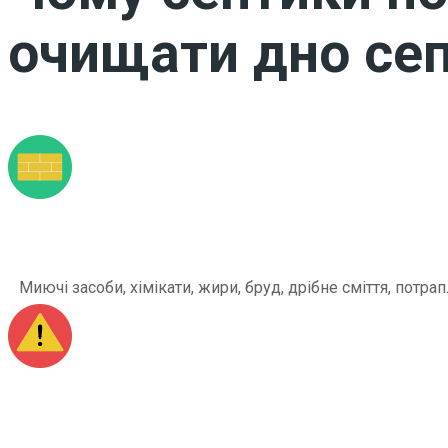
очищати дно сеп
Миючі засоби, хімікати, жири, бруд, дрібне сміття, по