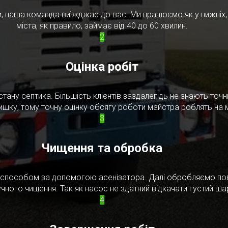
, наша команда виїжджає до вас. Ми працюємо як у нижніх, т
міста, як правило, займає від 40 до 60 хвилин.
2
Оцінка робіт
стану септика. Більшість клієнтів заздалегідь не знають то
ишку, тому точну оцінку обсягу роботи майстра роблять на м
3
Чищення та обробка
м способом за допомогою асенізатора. Далі обробляємо по
чного чищення. Так як насос не здатний відкачати густий ш
4