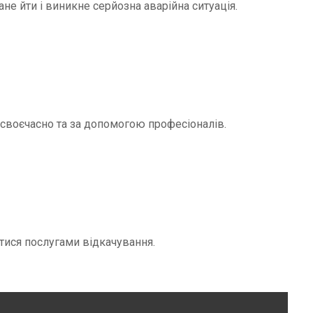
не йти і виникне серйозна аварійна ситуація.
и своєчасно та за допомогою професіоналів.
тися послугами відкачування.