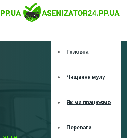
Головна
Чищення мулу
Як ми працюємо
Переваги
аї та