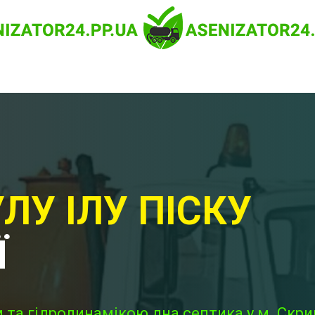
ЛУ ІЛУ ПІСКУ
Ї
та гідродинамікою дна септика у м. Скрип