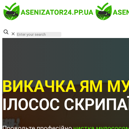
✕
ВИКАЧКА ЯМ МУ
ІЛОСОС СКРИПА
Проводьте професійно
чистка мулососом 