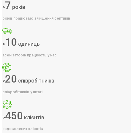
7
>
років
років працюємо з чищення септиків
10
>
одиниць
асенізаторів працюють у нас
20
>
співробітників
співробітників у штаті
450
>
клієнтів
задоволених клієнтів