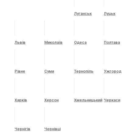
Луганськ
Луцьк
Львів
Миколаїв
Одеса
Полтава
Рівне
Суми
Тернопіль
Ужгород
Харків
Херсон
Хмельницький
Черкаси
Чернігів
Чернівці