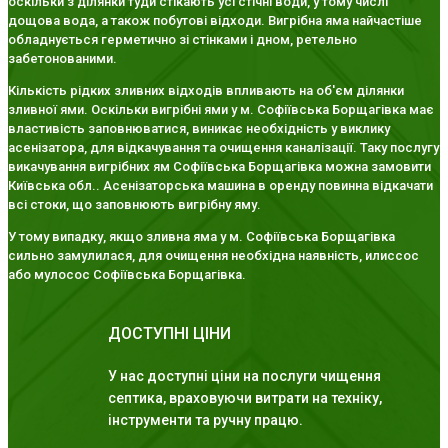
оскільки з ділянки туди стікають усі стічні води, у тому числі
дощова вода, а також побутові відходи. Вигрібна яма найчастіше
обладнується герметично зі стінками і дном, ретельно
забетонованими.
Кількість рідких зливних відходів впливають на об'єм ділянки
зливної ями. Оскільки вигрібні ями у м. Софіївська Борщагівка має
властивість заповнюватися, виникає необхідність у виклику
асенізатора, для відкачування та очищення каналізації. Таку послугу
викачування вигрібних ям Софіївська Борщагівка можна замовити
Київська обл.. Асенізаторська машина в оренду повинна відкачати
всі стоки, що заповнюють вигрібну яму.
У тому випадку, якщо зливна яма у м. Софіївська Борщагівка
сильно замулилася, для очищення необхідна наявність, илиссос
або мулосос Софіївська Борщагівка.
ДОСТУПНІ ЦІНИ
У нас доступні ціни на послуги чищення
септика, враховуючи витрати на техніку,
інструменти та ручну працю.