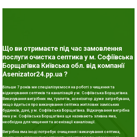
Що ви отримаєте під час замовлення
послуги очистка септика у м. Софіївська
Борщагівка Київська обл. від компанії
Asenizator24.pp.ua ?
Більше 7 років ми спеціалізуємося на роботі з чищення та
відкачування септиків та каналізацій у м. Софіївська Борщагівка.
Викачування вигрібних ям, туалетів, асенізатор дуже затребувана,
якщо йдеться про викачування септика житлових заміських
будинків, дачі, у м. Софіївська Борщагівка. Відкачування вигрібна
яма у м. Софіївська Борщагівка ще називають зливна яма,
необхідна для чищення та асенізації каналізації.
Вигрібна яма іноді потребує очищення і викачування септика,