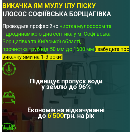
ВИКАЧКА ЯМ МУЛУ ІЛУ ПІСКУ
ІЛОСОС СОФІЇВСЬКА БОРЩАГІВКА
Проводьте професійно
чистка мулососом та
гідродинамікою дна септика у м. Софіївська
Борщагівка та Київської області,
прочистка труб від 50 мм до 1600 мм
і забудьте про
викачку ями на 1-3 роки!
Підвищує пропуск води
у землю до 96%
Економія на відкачуванні
до
6'500
грн. на рік