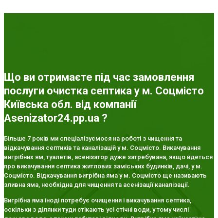
Що ви отримаєте під час замовлення
послуги очистка септика у м. Соцмісто
Київська обл. від компанії
Asenizator24.pp.ua ?
Більше 7 років ми спеціалізуємося на роботі з чищення та
відкачування септиків та каналізацій у м. Соцмісто. Викачування
вигрібних ям, туалетів, асенізатор дуже затребувана, якщо йдеться
про викачування септика житлових заміських будинків, дачі, у м.
Соцмісто. Відкачування вигрібна яма у м. Соцмісто ще називають
зливна яма, необхідна для чищення та асенізації каналізації.
Вигрібна яма іноді потребує очищення і викачування септика,
оскільки з ділянки туди стікають усі стічні води, у тому числі