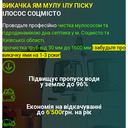
ВИКАЧКА ЯМ МУЛУ ІЛУ ПІСКУ
ІЛОСОС СОЦМІСТО
Проводьте професійно
чистка мулососом та
гідродинамікою дна септика у м. Соцмісто та
Київської області,
прочистка труб від 50 мм до 1600 мм
і забудьте про
викачку ями на 1-3 роки!
Підвищує пропуск води
у землю до 96%
Економія на відкачуванні
до
6'500
грн. на рік