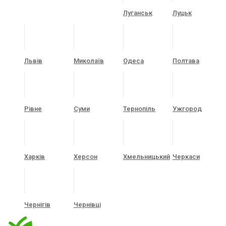
Луганськ
Луцьк
Львів
Миколаїв
Одеса
Полтава
Рівне
Суми
Тернопіль
Ужгород
Харків
Херсон
Хмельницький
Черкаси
Чернігів
Чернівці