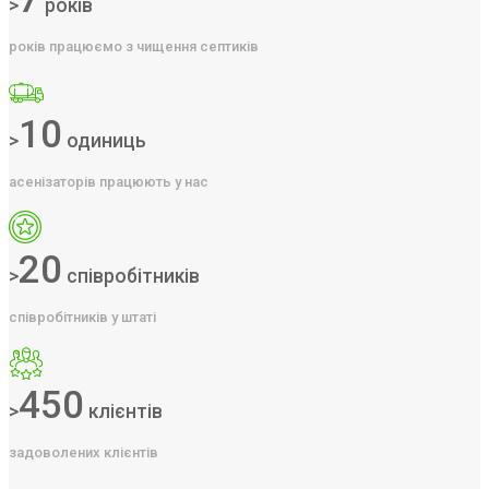
>
років
років працюємо з чищення септиків
10
>
одиниць
асенізаторів працюють у нас
20
>
співробітників
співробітників у штаті
450
>
клієнтів
задоволених клієнтів