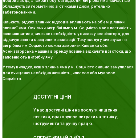
дощова вода, а також побутові відходи. Вигрібна яма найчастіше
обладнується герметично зі стінками і дном, ретельно
забетонованими.
Кількість рідких зливних відходів впливають на об'єм ділянки
зливної ями. Оскільки вигрібні ями у м. Соцмісто має властивість
заповнюватися, виникає необхідність у виклику асенізатора, для
відкачування та очищення каналізації. Таку послугу викачування
вигрібних ям Соцмісто можна замовити Київська обл..
Асенізаторська машина в оренду повинна відкачати всі стоки, що
заповнюють вигрібну яму.
У тому випадку, якщо зливна яма у м. Соцмісто сильно замулилася,
для очищення необхідна наявність, илиссос або мулосос
Соцмісто.
ДОСТУПНІ ЦІНИ
У нас доступні ціни на послуги чищення
септика, враховуючи витрати на техніку,
інструменти та ручну працю.