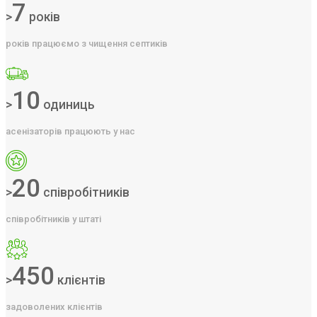
7
>
років
років працюємо з чищення септиків
10
>
одиниць
асенізаторів працюють у нас
20
>
співробітників
співробітників у штаті
450
>
клієнтів
задоволених клієнтів