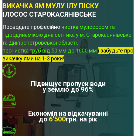
ВИКАЧКА ЯМ МУЛУ ІЛУ ПІСКУ
ІЛОСОС СТАРОКАСЯНІВСЬКЕ
Проводьте професійно
чистка мулососом та
гідродинамікою дна септика у м. Старокасянівське
та Дніпропетровської області,
прочистка труб від 50 мм до 1600 мм
і забудьте про
викачку ями на 1-3 роки!
Підвищує пропуск води
у землю до 96%
Економія на відкачуванні
до
6'500
грн. на рік