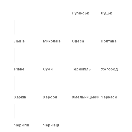
Луганськ
Луцьк
Львів
Миколаїв
Одеса
Полтава
Рівне
Суми
Тернопіль
Ужгород
Харків
Херсон
Хмельницький
Черкаси
Чернігів
Чернівці