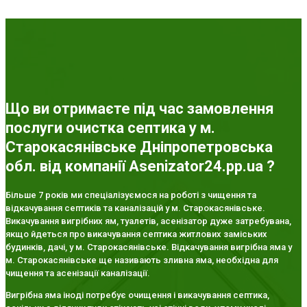
Що ви отримаєте під час замовлення
послуги очистка септика у м.
Старокасянівське Дніпропетровська
обл. від компанії Asenizator24.pp.ua ?
Більше 7 років ми спеціалізуємося на роботі з чищення та
відкачування септиків та каналізацій у м. Старокасянівське.
Викачування вигрібних ям, туалетів, асенізатор дуже затребувана,
якщо йдеться про викачування септика житлових заміських
будинків, дачі, у м. Старокасянівське. Відкачування вигрібна яма у
м. Старокасянівське ще називають зливна яма, необхідна для
чищення та асенізації каналізації.
Вигрібна яма іноді потребує очищення і викачування септика,