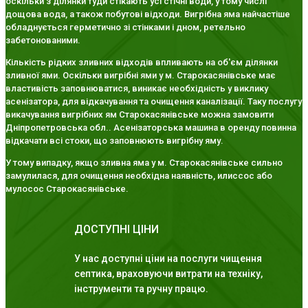
оскільки з ділянки туди стікають усі стічні води, у тому числі
дощова вода, а також побутові відходи. Вигрібна яма найчастіше
обладнується герметично зі стінками і дном, ретельно
забетонованими.
Кількість рідких зливних відходів впливають на об'єм ділянки
зливної ями. Оскільки вигрібні ями у м. Старокасянівське має
властивість заповнюватися, виникає необхідність у виклику
асенізатора, для відкачування та очищення каналізації. Таку послугу
викачування вигрібних ям Старокасянівське можна замовити
Дніпропетровська обл.. Асенізаторська машина в оренду повинна
відкачати всі стоки, що заповнюють вигрібну яму.
У тому випадку, якщо зливна яма у м. Старокасянівське сильно
замулилася, для очищення необхідна наявність, илиссос або
мулосос Старокасянівське.
ДОСТУПНІ ЦІНИ
У нас доступні ціни на послуги чищення
септика, враховуючи витрати на техніку,
інструменти та ручну працю.