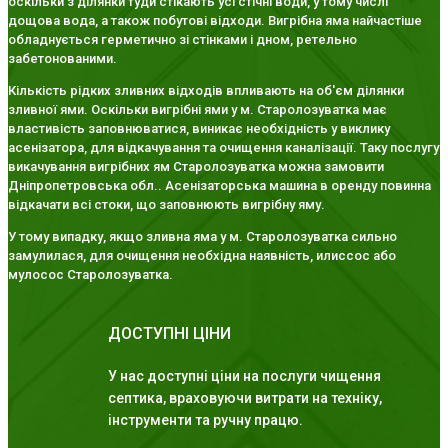
оскільки з ділянки туди стікають усі стічні води, у тому числі
дощова вода, а також побутові відходи. Вигрібна яма найчастіше
обладнується герметично зі стінками і дном, ретельно
забетонованими.
Кількість рідких зливних відходів впливають на об'єм ділянки
зливної ями. Оскільки вигрібні ями у м. Старолозуватка має
властивість заповнюватися, виникає необхідність у виклику
асенізатора, для відкачування та очищення каналізації. Таку послугу
викачування вигрібних ям Старолозуватка можна замовити
Дніпропетровська обл.. Асенізаторська машина в оренду повинна
відкачати всі стоки, що заповнюють вигрібну яму.
У тому випадку, якщо зливна яма у м. Старолозуватка сильно
замулилася, для очищення необхідна наявність, илиссос або
мулосос Старолозуватка.
ДОСТУПНІ ЦІНИ
У нас доступні ціни на послуги чищення
септика, враховуючи витрати на техніку,
інструменти та ручну працю.