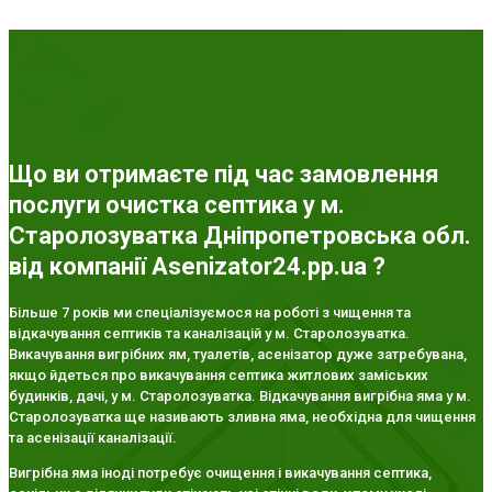
Що ви отримаєте під час замовлення
послуги очистка септика у м.
Старолозуватка Дніпропетровська обл.
від компанії Asenizator24.pp.ua ?
Більше 7 років ми спеціалізуємося на роботі з чищення та
відкачування септиків та каналізацій у м. Старолозуватка.
Викачування вигрібних ям, туалетів, асенізатор дуже затребувана,
якщо йдеться про викачування септика житлових заміських
будинків, дачі, у м. Старолозуватка. Відкачування вигрібна яма у м.
Старолозуватка ще називають зливна яма, необхідна для чищення
та асенізації каналізації.
Вигрібна яма іноді потребує очищення і викачування септика,