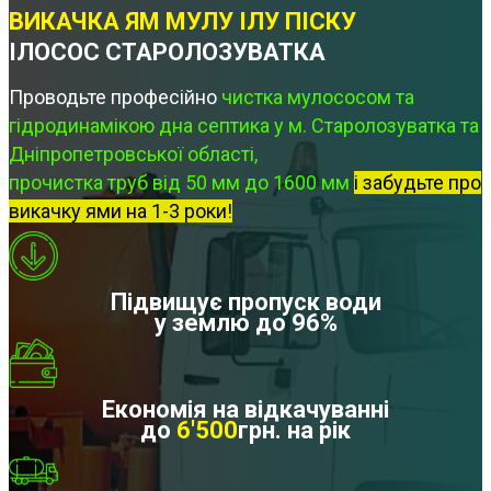
ВИКАЧКА ЯМ МУЛУ ІЛУ ПІСКУ
ІЛОСОС СТАРОЛОЗУВАТКА
Проводьте професійно
чистка мулососом та
гідродинамікою дна септика у м. Старолозуватка та
Дніпропетровської області,
прочистка труб від 50 мм до 1600 мм
і забудьте про
викачку ями на 1-3 роки!
Підвищує пропуск води
у землю до 96%
Економія на відкачуванні
до
6'500
грн. на рік