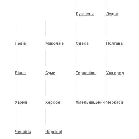
Луганськ
Луцьк
Львів
Миколаїв
Одеса
Полтава
Рівне
Суми
Тернопіль
Ужгород
Харків
Херсон
Хмельницький
Черкаси
Чернігів
Чернівці