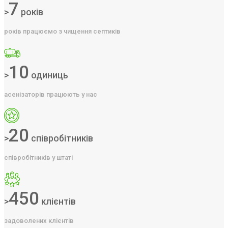
7
>
років
років працюємо з чищення септиків
10
>
одиниць
асенізаторів працюють у нас
20
>
співробітників
співробітників у штаті
450
>
клієнтів
задоволених клієнтів